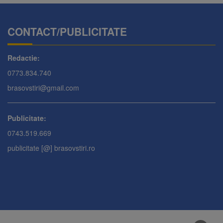
CONTACT/PUBLICITATE
Redactie:
0773.834.740
brasovstiri@gmail.com
Publicitate:
0743.519.669
publicitate [@] brasovstiri.ro