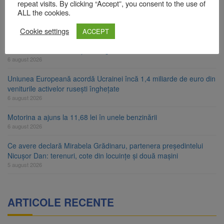
Legea integrității, adoptată de Senat cu amendamentele PSD și
repeat visits. By clicking “Accept”, you consent to the use of
AUR. Proiectul merge la promulgare
ALL the cookies.
6 august 2026
Cookie settings
ACCEPT
Artiști din SUA și Cuba vin la Brașov Jazz & Blues Festival. Ediția
a 14-a are loc între 14 și 16 august
6 august 2026
Uniunea Europeană acordă Ucrainei încă 1,4 miliarde de euro din
veniturile activelor rusești înghețate
6 august 2026
Motorina a ajuns la 11,68 lei în unele benzinării
6 august 2026
Ce avere declară Mirabela Grădinaru, partenera președintelui
Nicușor Dan: terenuri, cote din locuințe și două mașini
5 august 2026
ARTICOLE RECENTE