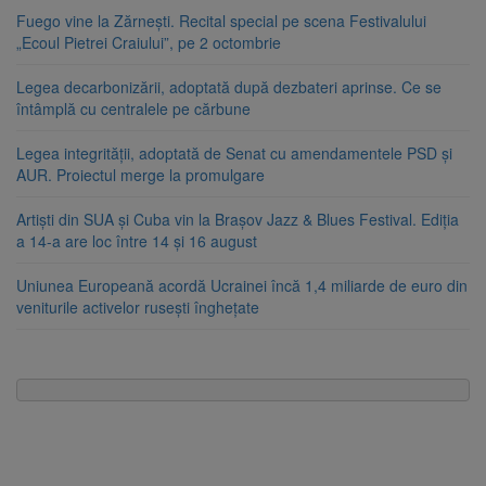
Fuego vine la Zărnești. Recital special pe scena Festivalului
„Ecoul Pietrei Craiului”, pe 2 octombrie
Legea decarbonizării, adoptată după dezbateri aprinse. Ce se
întâmplă cu centralele pe cărbune
Legea integrității, adoptată de Senat cu amendamentele PSD și
AUR. Proiectul merge la promulgare
Artiști din SUA și Cuba vin la Brașov Jazz & Blues Festival. Ediția
a 14-a are loc între 14 și 16 august
Uniunea Europeană acordă Ucrainei încă 1,4 miliarde de euro din
veniturile activelor rusești înghețate