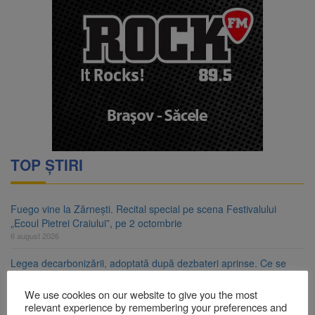
TOP ȘTIRI
Fuego vine la Zărnești. Recital special pe scena Festivalului
„Ecoul Pietrei Craiului”, pe 2 octombrie
6 august 2026
Legea decarbonizării, adoptată după dezbateri aprinse. Ce se
întâmplă cu centralele pe cărbune
6 august 2026
We use cookies on our website to give you the most
relevant experience by remembering your preferences and