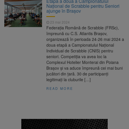
Etapa a doua a Campionatului
are loc între 14 și 16 august
Național de Scrabble pentru Seniori
Uniunea Europeană acordă
6 august 2026
ajunge în Brașov
Ucrainei încă 1,4 miliarde de euro din
veniturile activelor rusești înghețate
23 mai 2024
Motorina a ajuns la 11,68 lei
6 august 2026
Federația Română de Scrabble (FRSc),
în unele benzinării
împreună cu C.S. Atlantis Brașov,
organizează în perioada 24-26 mai 2024 a
Fuego vine la Zărnești.
6 august 2026
doua etapă a Campionatului Național
Recital special pe scena Festivalului „Ecoul
Individual de Scrabble (CNIS) pentru
Pietrei Craiului”, pe 2 octombrie
seniori. Competiția va avea loc la
Complexul Hotelier Monterai din Poiana
Brașov și va aduce împreună cei mai buni
jucători din țară. 30 de participanți
legitimați la cluburile […]
READ MORE