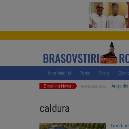
International
Politic
Social
Econ
Breaking News
Artiști di
6 august 2026
Uniunea E
6 august 2026
caldura
Motorina 
6 august 2026
Ce avere 
5 august 2026
Trend-uri
două mașini