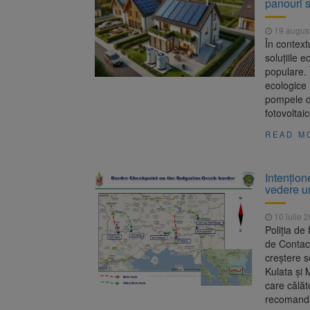
panouri 
Blocaj pe
5 august 2026
19 augus
Legea int
6 august 2026
În contextu
soluțiile 
populare. 
ecologice 
pompele de
fotovoltai
READ M
Intențion
vedere u
10 iulie 
Poliția de
de Contact
creștere s
Kulata și 
care călăt
recomand