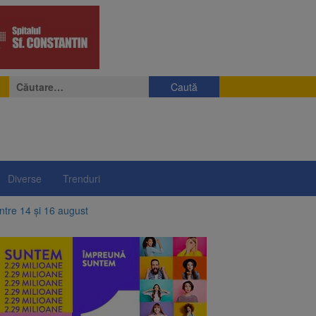
Caută
după:
Diverse
Trenduri
între 14 și 16 august
elor rusești înghețate
ri, cote din locuințe și