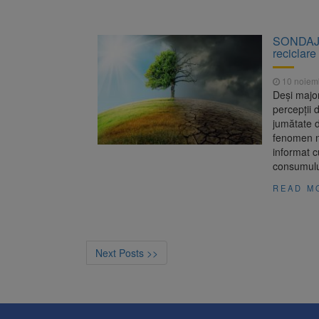
SONDAJ: 
reciclare
10 noiem
Deşi major
percepţii 
jumătate d
fenomen n
informat c
consumului
READ M
Next Posts >>