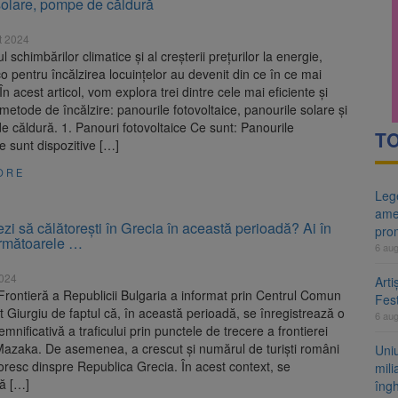
solare, pompe de căldură
ntru 500 de milioane de euro? Pîslaru acuză PSD după suspendarea un
t 2024
egrității, adoptată de Senat cu amendamentele PSD și AUR. Proiectul
l schimbărilor climatice și al creșterii prețurilor la energie,
eco pentru încălzirea locuințelor au devenit din ce în ce mai
În acest articol, vom explora trei dintre cele mai eficiente și
metode de încălzire: panourile fotovoltaice, panourile solare și
 căldură. 1. Panouri fotovoltaice Ce sunt: Panourile
TO
ce sunt dispozitive […]
ORE
Lege
ame
ezi să călătorești în Grecia în această perioadă? Ai în
pro
rmătoarele …
6 au
2024
Arti
 Frontieră a Republicii Bulgaria a informat prin Centrul Comun
Fest
 Giurgiu de faptul că, în această perioadă, se înregistrează o
6 au
emnificativă a traficului prin punctele de trecere a frontierei
Mazaka. De asemenea, a crescut și numărul de turiști români
Uni
oresc dinspre Republica Grecia. În acest context, se
mili
ă […]
îng