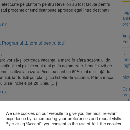
e efectuate pe platform pentru Revelion au fost făcute pentru
stul procentelor fiind distribuite aproape egal între destinații
Lege
ame
pro
ORE
Arti
Fest
 Programul „Litoralul pentru toţi”
Uni
23
mili
re vor să-și petreacă vacanța la mare în afara sezonului de
îng
 stațiunile și plajele sunt mai puțin aglomerate, beneficiază de
emnificative la cazare. Acestea sunt cu 60% mai mici față de
Moto
nului, iar turiștii pot plăti și cu tichete de vacanță. Prima etapă
lui se încheie pe 20 iunie, […]
Ce 
ORE
preș
și 
 printre cele 34 de județe cu suprafeţe afectate de
We use cookies on our website to give you the most relevant
experience by remembering your preferences and repeat visits.
By clicking “Accept”, you consent to the use of ALL the cookies.
t 2022