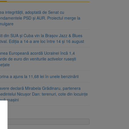
a integrității, adoptată de Senat cu
ndamentele PSD și AUR. Proiectul merge la
mulgare
ști din SUA și Cuba vin la Brașov Jazz & Blues
ival. Ediția a 14-a are loc între 14 și 16 august
unea Europeană acordă Ucrainei încă 1,4
arde de euro din veniturile activelor rusești
hețate
rina a ajuns la 11,68 lei în unele benzinării
avere declară Mirabela Grădinaru, partenera
edintelui Nicușor Dan: terenuri, cote din locuințe
două mașini