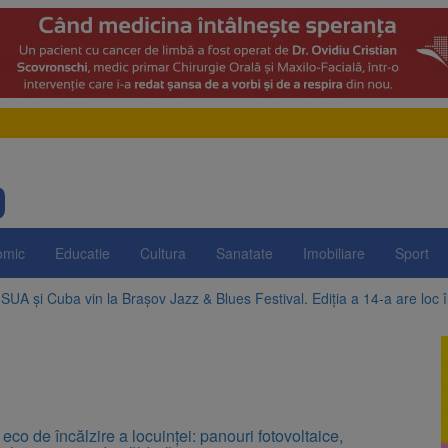
omic
Educatie
Cultura
Sanatate
Imobiliare
Sport
n SUA și Cuba vin la Brașov Jazz & Blues Festival. Ediția a 14-a are loc 
uropeană acordă Ucrainei încă 1,4 miliarde de euro din veniturile activ
a ajuns la 11,68 lei în unele benzinării
declară Mirabela Grădinaru, partenera președintelui Nicușor Dan: terenu
 eco de încălzire a locuinței: panouri fotovoltaice,