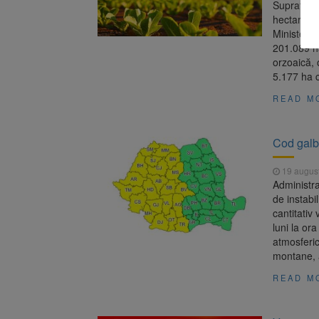
Suprafaţa 
hectare, î
Ministerul
201.089 ha
orzoaică, 
5.177 ha 
READ M
Cod galb
19 augus
Administra
de instabi
cantitativ
luni la or
atmosferic
montane, 
READ M