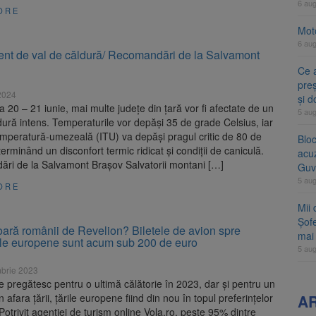
6 au
ORE
Moto
6 au
ent de val de căldură/ Recomandări de la Salvamont
Ce 
preș
2024
și 
a 20 – 21 iunie, mai multe județe din țară vor fi afectate de un
5 au
dură intens. Temperaturile vor depăși 35 de grade Celsius, iar
emperatură-umezeală (ITU) va depăși pragul critic de 80 de
Blo
eterminând un disconfort termic ridicat și condiții de caniculă.
acu
ri de la Salvamont Brașov Salvatorii montani […]
Guv
5 au
ORE
Mii 
Șofe
ară românii de Revelion? Biletele de avion spre
mai 
iile europene sunt acum sub 200 de euro
5 au
brie 2023
 pregătesc pentru o ultimă călătorie în 2023, dar și pentru un
 afara țării, țările europene fiind din nou în topul preferințelor
A
Potrivit agenției de turism online Vola.ro, peste 95% dintre