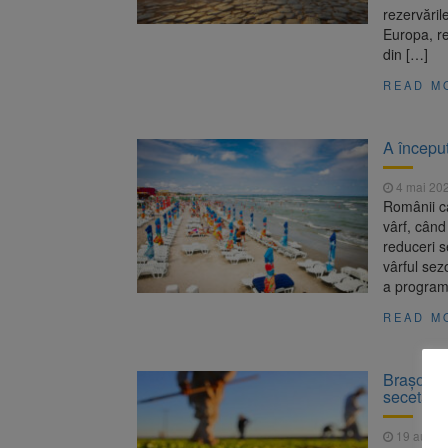
rezervăril
Europa, re
din […]
READ M
A început
4 mai 20
Românii ca
vârf, când
reduceri s
vârful sezo
a programu
READ M
Brașovul,
secetă
19 augus