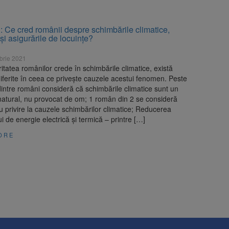
Ce cred românii despre schimbările climatice,
 şi asigurările de locuinţe?
brie 2021
itatea românilor crede în schimbările climatice, există
diferite în ceea ce priveşte cauzele acestui fenomen. Peste
intre români consideră că schimbările climatice sunt un
atural, nu provocat de om; 1 român din 2 se consideră
u privire la cauzele schimbărilor climatice; Reducerea
 de energie electrică şi termică – printre […]
ORE