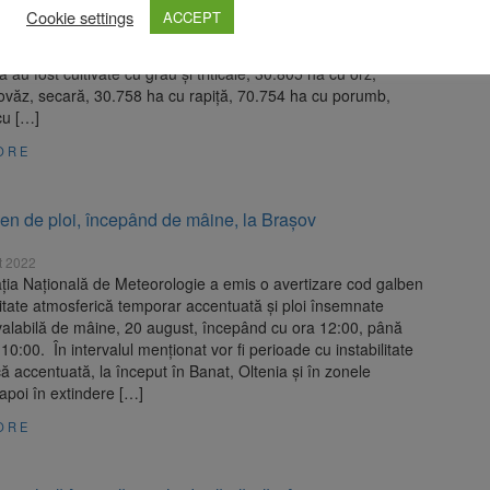
raportată afectată de secetă a ajuns vineri la 386.900
Cookie settings
ACCEPT
n 34 de judeţe, conform ultimelor raportări centralizate de
 Agriculturii şi Dezvoltării Rurale. Din această suprafaţă,
 au fost cultivate cu grâu şi triticale, 30.805 ha cu orz,
ovăz, secară, 30.758 ha cu rapiţă, 70.754 ha cu porumb,
cu […]
ORE
en de ploi, începând de mâine, la Brașov
t 2022
ția Națională de Meteorologie a emis o avertizare cod galben
litate atmosferică temporar accentuată și ploi însemnate
 valabilă de mâine, 20 august, începând cu ora 12:00, până
a 10:00. În intervalul menționat vor fi perioade cu instabilitate
ă accentuată, la început în Banat, Oltenia și în zonele
apoi în extindere […]
ORE