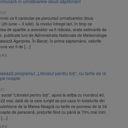
niculară în următoarele două săptămâni
2022
rmic va fi canicular pe parcursul urmatoarelor doua
20 iunie – 3 iulie), la nivelul întregii tari, în timp ce
atea de aparitie a averselor va fi ridicata, arata estimarile de
te, publicate luni de Administratia Nationala de Meteorologie
atează Agerpres. În Banat, în prima saptamâna, valorile
rune vor fi de […]
ORE
ează programul „Litoralul pentru toți”, cu tarife de la
 pe noapte
022
social “Litoralul pentru toți”, ajuns la ediția cu numărul 40,
22 mai, dată de la care turiștii se pot caza în hotelurile din
 autohtone de la Marea Neagră cu tarife ce pornesc de la 34
noapte de persoană, prețurile fiind cu până la 70% mai mici
e […]
ORE