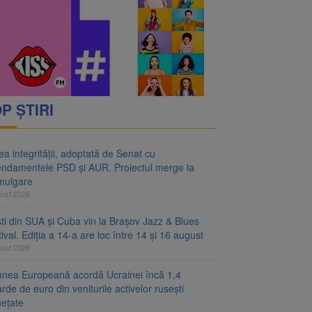
ei hotărâri de Guvern
 merge la promulgare
P ȘTIRI
a integrității, adoptată de Senat cu
ndamentele PSD și AUR. Proiectul merge la
mulgare
gust 2026
ști din SUA și Cuba vin la Brașov Jazz & Blues
ival. Ediția a 14-a are loc între 14 și 16 august
gust 2026
unea Europeană acordă Ucrainei încă 1,4
arde de euro din veniturile activelor rusești
hețate