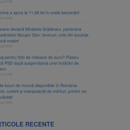
gust 2026
rina a ajuns la 11,68 lei în unele benzinării
gust 2026
avere declară Mirabela Grădinaru, partenera
edintelui Nicușor Dan: terenuri, cote din locuințe
două mașini
gust 2026
caj pentru 500 de milioane de euro? Pîslaru
ză PSD după suspendarea unei hotărâri de
ern
gust 2026
de locuri de muncă disponibile în România.
rii, curierii și manipulanții de mărfuri, printre cei
căutați
gust 2026
RTICOLE RECENTE