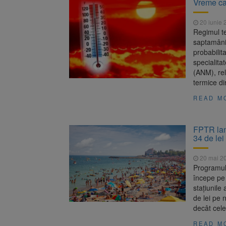
Vreme ca
20 iunie 
Regimul te
saptamâni (
probabilit
specialita
(ANM), rel
termice di
READ M
FPTR lans
34 de lei
20 mai 2
Programul 
începe pe 
stațiunile
de lei pe 
decât cel
READ M