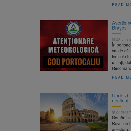
READ M
Avertism
Brașov
20 iunie 
În perioad
val de căl
indicele t
unități, d
Recomandă
READ M
Unde zbo
destinaț
27 decem
Românii se
Revelion în
acestora. 