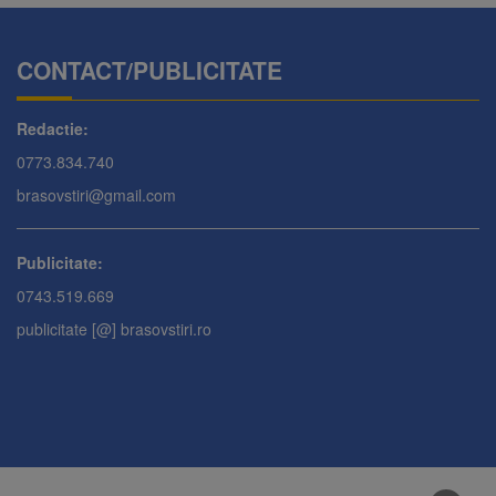
CONTACT/PUBLICITATE
Redactie:
0773.834.740
brasovstiri@gmail.com
Publicitate:
0743.519.669
publicitate [@] brasovstiri.ro