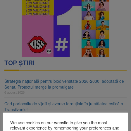
TOP ȘTIRI
Strategia națională pentru biodiversitate 2026-2030, adoptată de
Senat. Proiectul merge la promulgare
6 august 2026
Cod portocaliu de vijelii și averse torențiale în jumătatea estică a
Transilvaniei
6 august 2026
We use cookies on our website to give you the most
Bărbat din Victoria, reținut după ce și-ar fi agresat soția de două
relevant experience by remembering your preferences and