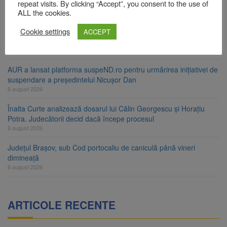
ori în câteva zile
repeat visits. By clicking “Accept”, you consent to the use of
6 august 2026
ALL the cookies.
Urmele atelajului i-au condus pe polițiști la cioate. Bărbat prins în
Cookie settings
ACCEPT
pădure la Ormeniș
6 august 2026
AUR a lansat platforma suspeND.ro pentru urmărirea inițiativei de
suspendare a președintelui Nicușor Dan
6 august 2026
Înalta Curte analizează dosarul lui Călin Georgescu și Horațiu
Potra. Judecătorii decid dacă începe procesul
6 august 2026
Județul Brașov, sub Cod portocaliu de caniculă până vineri
dimineață
6 august 2026
ARTICOLE RECENTE