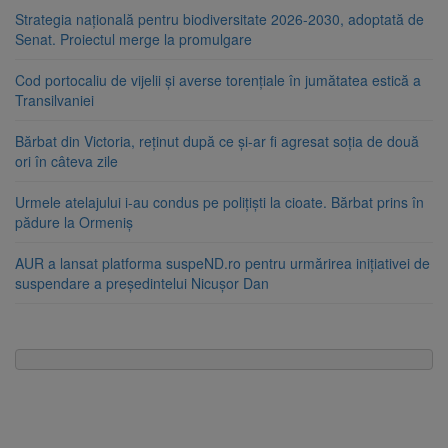
Strategia națională pentru biodiversitate 2026-2030, adoptată de
Senat. Proiectul merge la promulgare
Cod portocaliu de vijelii și averse torențiale în jumătatea estică a
Transilvaniei
Bărbat din Victoria, reținut după ce și-ar fi agresat soția de două
ori în câteva zile
Urmele atelajului i-au condus pe polițiști la cioate. Bărbat prins în
pădure la Ormeniș
AUR a lansat platforma suspeND.ro pentru urmărirea inițiativei de
suspendare a președintelui Nicușor Dan