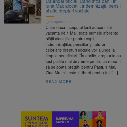
Calendar oficial. Când intră banii în
Ormeniș
luna Mai: alocații, indemnizații, pensii
AUR a lansat platforma
6 august 2026
și alte drepturi sociale
suspeND.ro pentru urmărirea inițiativei de
suspendare a președintelui Nicușor Dan
29 aprilie 2025
Înalta Curte analizează
6 august 2026
Chiar dacă începutul lunii aduce mini-
dosarul lui Călin Georgescu și Horațiu Potra.
vacanța de 1 Mai, toate sumele aferente
Judecătorii decid dacă începe procesul
plății alocațiilor pentru copii,
Strategia națională pentru
6 august 2026
indemnizațiilor, pensiilor și tuturor
biodiversitate 2026-2030, adoptată de Senat.
celorlalte drepturi sociale vor ajunge la
Proiectul merge la promulgare
timp la beneficiari. ”În aprilie, drepturile au
fost plătite mai devreme pentru ca românii
să se poată pregăti pentru Paști. 1 Mai,
Ziua Muncii, este zi liberă pentru toți […]
READ MORE