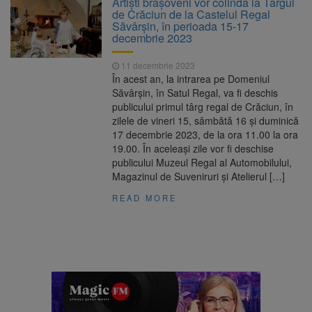
Artiști brașoveni vor colinda la Târgul
Ormeniș
de Crăciun de la Castelul Regal
AUR a lansat platforma
6 august 2026
Săvârşin, în perioada 15-17
suspeND.ro pentru urmărirea inițiativei de
decembrie 2023
suspendare a președintelui Nicușor Dan
Înalta Curte analizează
6 august 2026
11 decembrie 2023
dosarul lui Călin Georgescu și Horațiu Potra.
În acest an, la intrarea pe Domeniul
Judecătorii decid dacă începe procesul
Săvârșin, în Satul Regal, va fi deschis
Strategia națională pentru
6 august 2026
publicului primul târg regal de Crăciun, în
biodiversitate 2026-2030, adoptată de Senat.
zilele de vineri 15, sâmbătă 16 și duminică
Proiectul merge la promulgare
17 decembrie 2023, de la ora 11.00 la ora
19.00. În aceleași zile vor fi deschise
publicului Muzeul Regal al Automobilului,
Magazinul de Suveniruri și Atelierul […]
READ MORE