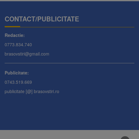
CONTACT/PUBLICITATE
Redactie:
0773.834.740
brasovstiri@gmail.com
Publicitate:
0743.519.669
publicitate [@] brasovstiri.ro