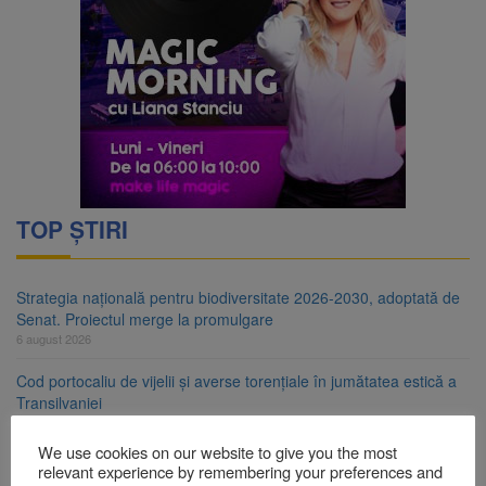
TOP ȘTIRI
Strategia națională pentru biodiversitate 2026-2030, adoptată de
Senat. Proiectul merge la promulgare
6 august 2026
Cod portocaliu de vijelii și averse torențiale în jumătatea estică a
Transilvaniei
6 august 2026
We use cookies on our website to give you the most
Bărbat din Victoria, reținut după ce și-ar fi agresat soția de două
relevant experience by remembering your preferences and