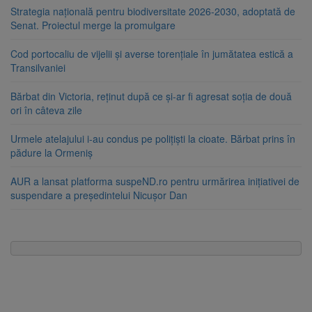
Strategia națională pentru biodiversitate 2026-2030, adoptată de
Senat. Proiectul merge la promulgare
Cod portocaliu de vijelii și averse torențiale în jumătatea estică a
Transilvaniei
Bărbat din Victoria, reținut după ce și-ar fi agresat soția de două
ori în câteva zile
Urmele atelajului i-au condus pe polițiști la cioate. Bărbat prins în
pădure la Ormeniș
AUR a lansat platforma suspeND.ro pentru urmărirea inițiativei de
suspendare a președintelui Nicușor Dan