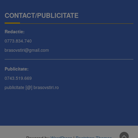
CONTACT/PUBLICITATE
Redactie:
0773.834.740
brasovstiri@gmail.com
Publicitate:
0743.519.669
publicitate [@] brasovstiri.ro