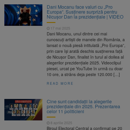
Clădirile Duplex de lângă
7 august 2026
Dani Mocanu face valuri cu „Pro
Piața Star din Brașov au fost demolate
Europa”. Susținere surpriză pentru
Nicușor Dan la prezidențiale | VIDEO
Platforma Belvedere de pe
7 august 2026
17 mai 2025
Tâmpa intră în renovare. Contract de peste 1
Dani Mocanu, unul dintre cei mai
milion de lei și termen de trei luni
cunoscuți artiști de manele din România, a
lansat o nouă piesă intitulată „Pro Europa”,
Unul dintre cele mai mari
7 august 2026
prin care își arată deschis susținerea față
parcuri ale Brașovului va fi amenajat în
de Nicușor Dan, finalist în turul al doilea al
Bartolomeu-Avantgarden. Contractul a fost
alegerilor prezidențiale 2025. Videoclipul
semnat (FOTO)
piesei, urcat pe YouTube în urmă cu doar
Trafic blocat pe DN1E Brașov
7 august 2026
10 ore, a strâns deja peste 120.000 […]
– Poiana Brașov după un accident. Două
persoane primesc îngrijiri medicale
READ MORE
Cine sunt candidații la alegerile
prezidențiale din 2025. Prezentarea
celor 11 politicieni
8 aprilie 2025
Biroul Electoral Central a confirmat pe 20