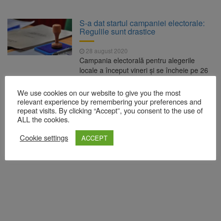
S-a dat startul campaniei electorale:
Regulile sunt drastice
28 august 2020
Campania electorală pentru alegerile
locale a început vineri şi se încheie pe 26
septembrie, ora 7.00. În premieră,
campania va fi atipică şi se va desfăşura
We use cookies on our website to give you the most
în anumite condiţii, în contextul pandemiei
relevant experience by remembering your preferences and
de SARS-CoV-2. Astfel, întrunirile şi
repeat visits. By clicking “Accept”, you consent to the use of
ALL the cookies.
evenimentele electorale care au loc în
interior pot dura cel mult două ore şi la ele
Cookie settings
ACCEPT
pot participa […]
READ MORE