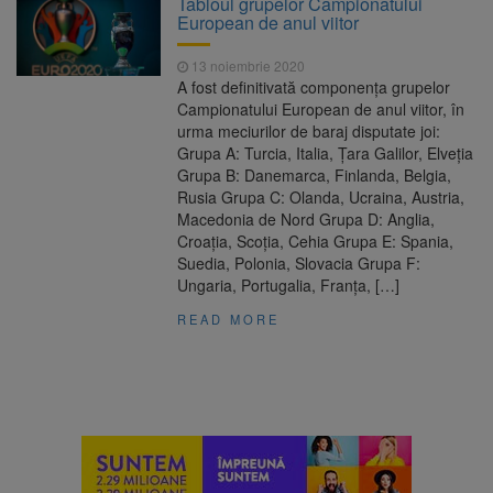
Tabloul grupelor Campionatului
Ormeniș
European de anul viitor
AUR a lansat platforma
6 august 2026
suspeND.ro pentru urmărirea inițiativei de
13 noiembrie 2020
suspendare a președintelui Nicușor Dan
A fost definitivată componenţa grupelor
Înalta Curte analizează
6 august 2026
Campionatului European de anul viitor, în
dosarul lui Călin Georgescu și Horațiu Potra.
urma meciurilor de baraj disputate joi:
Judecătorii decid dacă începe procesul
Grupa A: Turcia, Italia, Ţara Galilor, Elveţia
Strategia națională pentru
6 august 2026
Grupa B: Danemarca, Finlanda, Belgia,
biodiversitate 2026-2030, adoptată de Senat.
Rusia Grupa C: Olanda, Ucraina, Austria,
Proiectul merge la promulgare
Macedonia de Nord Grupa D: Anglia,
Croaţia, Scoţia, Cehia Grupa E: Spania,
Suedia, Polonia, Slovacia Grupa F:
Ungaria, Portugalia, Franţa, […]
READ MORE