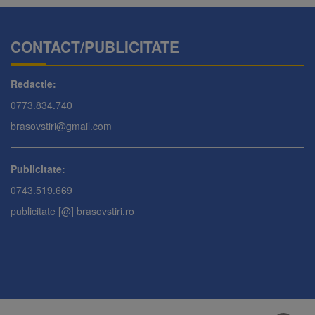
CONTACT/PUBLICITATE
Redactie:
0773.834.740
brasovstiri@gmail.com
Publicitate:
0743.519.669
publicitate [@] brasovstiri.ro