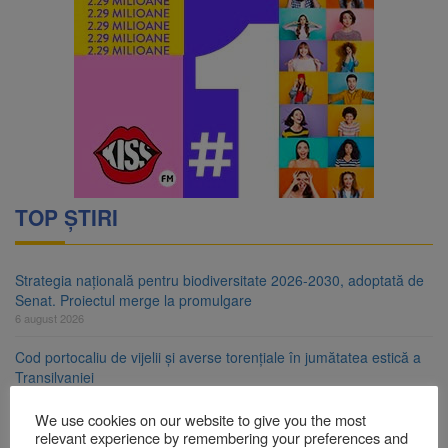
TOP ȘTIRI
Strategia națională pentru biodiversitate 2026-2030, adoptată de
Senat. Proiectul merge la promulgare
6 august 2026
Cod portocaliu de vijelii și averse torențiale în jumătatea estică a
Transilvaniei
6 august 2026
We use cookies on our website to give you the most
Bărbat din Victoria, reținut după ce și-ar fi agresat soția de două
relevant experience by remembering your preferences and