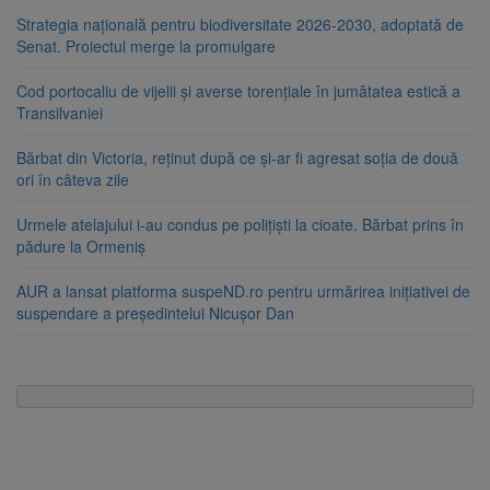
Strategia națională pentru biodiversitate 2026-2030, adoptată de
Senat. Proiectul merge la promulgare
Cod portocaliu de vijelii și averse torențiale în jumătatea estică a
Transilvaniei
Bărbat din Victoria, reținut după ce și-ar fi agresat soția de două
ori în câteva zile
Urmele atelajului i-au condus pe polițiști la cioate. Bărbat prins în
pădure la Ormeniș
AUR a lansat platforma suspeND.ro pentru urmărirea inițiativei de
suspendare a președintelui Nicușor Dan