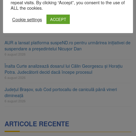
ori în câteva zile
repeat visits. By clicking “Accept”, you consent to the use of
ALL the cookies.
6 august 2026
Cookie settings
Urmele atelajului i-au condus pe polițiști la cioate. Bărbat prins în
ACCEPT
pădure la Ormeniș
6 august 2026
AUR a lansat platforma suspeND.ro pentru urmărirea inițiativei de
suspendare a președintelui Nicușor Dan
6 august 2026
Înalta Curte analizează dosarul lui Călin Georgescu și Horațiu
Potra. Judecătorii decid dacă începe procesul
6 august 2026
Județul Brașov, sub Cod portocaliu de caniculă până vineri
dimineață
6 august 2026
ARTICOLE RECENTE