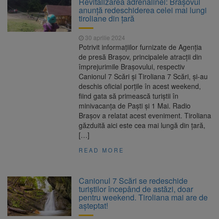
Revitalizarea adrenalinei: Brașovul
Nivelul Dunării a început să crească
anunță redeschiderea celei mai lungi
Asociația Română pentru
8 august 2026
tiroliane din țară
Iluminat cere reducerea luminii pe timpul
nopții, nu oprirea iluminatului public
30 aprilie 2024
Trafic blocat pe DN1E Brașov
7 august 2026
Potrivit informațiilor furnizate de Agenția
– Poiana Brașov după un accident. Două
de presă Brașov, principalele atracții din
persoane primesc îngrijiri medicale
împrejurimile Brașovului, respectiv
Se schimbă examenul de
8 august 2026
Canionul 7 Scări și Tiroliana 7 Scări, și-au
medic specialist. Subiecte unice în toată țara,
deschis oficial porțile în acest weekend,
aceeași oră și același barem
fiind gata să primească turiștii în
minivacanța de Paști și 1 Mai. Radio
Brașov a relatat acest eveniment. Tiroliana
găzduită aici este cea mai lungă din țară,
[…]
READ MORE
Canionul 7 Scări se redeschide
turiştilor începând de astăzi, doar
pentru weekend. Tiroliana mai are de
așteptat!