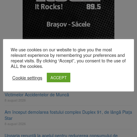
TOP ȘTIRI
We use cookies on our website to give you the most
relevant experience by remembering your preferences and
repeat visits. By clicking “Accept”, you consent to the use of
Se schimbă examenul de medic specialist. Subiecte unice în toată
ALL the cookies.
țara, aceeași oră și același barem
8 august 2026
Cookie settings
ACCEPT
8 august ar putea deveni Ziua Europeană de Comemorare a
Victimelor Accidentelor de Muncă
8 august 2026
Am început demolarea fostului complex Duplex 91, de lângă Piața
Star
8 august 2026
Ungaria renunță la apelul pentru reducerea consumului de