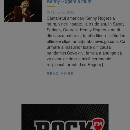
Kenny Rogers a murit!
are loc între 14 și 16 august
Uniunea Europeană acordă
6 august 2026
21 martie 2020
Ucrainei încă 1,4 miliarde de euro din
Cântăreţul american Kenny Rogers a
veniturile activelor rusești înghețate
murit, vineri noapte, la 81 de ani, în Sandy
Motorina a ajuns la 11,68 lei
6 august 2026
Springs, Georgia. Kenny Rogers a murit
în unele benzinării
din cauza naturale, familia fiindu-i alături în
ultimele clipe, anunţă abcnews.go.com. Ca
Fuego vine la Zărnești.
6 august 2026
urmare a măsurilor luate din cauza
Recital special pe scena Festivalului „Ecoul
pandemiei Covid-19, familia a anunţat că
Pietrei Craiului”, pe 2 octombrie
va avea loc doar o mică ceremonie
religioasă, urmând ca Rogers […]
READ MORE