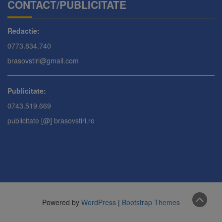
CONTACT/PUBLICITATE
Redactie:
0773.834.740
brasovstiri@gmail.com
Publicitate:
0743.519.669
publicitate [@] brasovstiri.ro
Powered by
WordPress
|
Bootstrap Themes