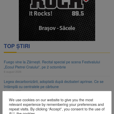
TOP ȘTIRI
Fuego vine la Zărnești. Recital special pe scena Festivalului
„Ecoul Pietrei Craiului”, pe 2 octombrie
6 august 2026
Legea decarbonizării, adoptată după dezbateri aprinse. Ce se
întâmplă cu centralele pe cărbune
6 august 2026
We use cookies on our website to give you the most
Legea integrității, adoptată de Senat cu amendamentele PSD și
relevant experience by remembering your preferences and
AUR. Proiectul merge la promulgare
repeat visits. By clicking “Accept”, you consent to the use of
6 august 2026
ALL the cookies.