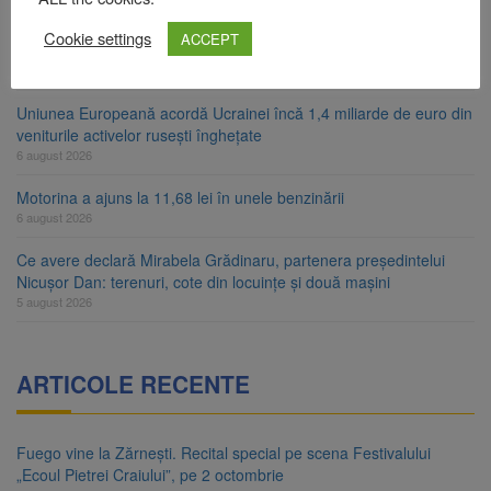
Artiști din SUA și Cuba vin la Brașov Jazz & Blues Festival. Ediția
Cookie settings
ACCEPT
a 14-a are loc între 14 și 16 august
6 august 2026
Uniunea Europeană acordă Ucrainei încă 1,4 miliarde de euro din
veniturile activelor rusești înghețate
6 august 2026
Motorina a ajuns la 11,68 lei în unele benzinării
6 august 2026
Ce avere declară Mirabela Grădinaru, partenera președintelui
Nicușor Dan: terenuri, cote din locuințe și două mașini
5 august 2026
ARTICOLE RECENTE
Fuego vine la Zărnești. Recital special pe scena Festivalului
„Ecoul Pietrei Craiului”, pe 2 octombrie