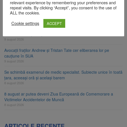
relevant experience by remembering your preferences and
Zece troițe istorice din Șcheii Brașovului vor fi restaurate.
repeat visits. By clicking “Accept”, you consent to the use of
Contractul de finanțare a fost semnat
ALL the cookies.
9 august 2026
Cookie settings
ACCEPT
La 97 de ani, a doborât propriul record mondial. Betty Bromage a
zburat din nou pe aripa unui avion
9 august 2026
Avocații fraților Andrew și Tristan Tate cer eliberarea lor pe
cauțiune în SUA
9 august 2026
Se schimbă examenul de medic specialist. Subiecte unice în toată
țara, aceeași oră și același barem
8 august 2026
8 august ar putea deveni Ziua Europeană de Comemorare a
Victimelor Accidentelor de Muncă
8 august 2026
ARTICOLE RECENTE