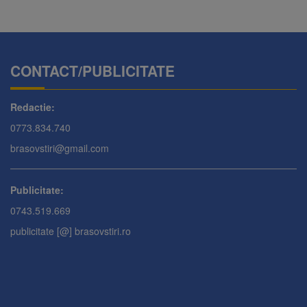
CONTACT/PUBLICITATE
Redactie:
0773.834.740
brasovstiri@gmail.com
Publicitate:
0743.519.669
publicitate [@] brasovstiri.ro