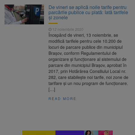
La 97 de ani, a doborât
9 august 2026
De vineri se aplică noile tarife pentru
propriul record mondial. Betty Bromage a
parcările publice cu plată: Iată tarifele
zburat din nou pe aripa unui avion
și zonele
Avocații fraților Andrew și
9 august 2026
12 noiembrie 2020
Tristan Tate cer eliberarea lor pe cauțiune în
Începând de vineri, 13 noiembrie, se
SUA
modifică tarifele pentru cele 10.200 de
locuri de parcare publice din municipiul
Se schimbă examenul de
8 august 2026
Brașov, conform Regulamentului de
medic specialist. Subiecte unice în toată țara,
organizare şi funcţionare al sistemului de
aceeași oră și același barem
parcare din municipiul Braşov, aprobat în
2017, prin Hotărârea Consiliului Local nr.
Se schimbă regulile pentru
9 august 2026
282, care stabilește noi tarife, noi zone de
capsulele de cafea și ambalajele de unică
tarifare și un nou program de funcționare.
folosință. Noul regulament UE se aplică din 12
[…]
august
READ MORE