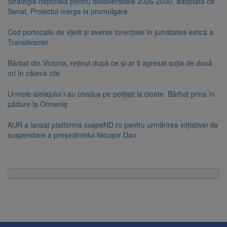
Strategia națională pentru biodiversitate 2026-2030, adoptată de
Senat. Proiectul merge la promulgare
Cod portocaliu de vijelii și averse torențiale în jumătatea estică a
Transilvaniei
Bărbat din Victoria, reținut după ce și-ar fi agresat soția de două
ori în câteva zile
Urmele atelajului i-au condus pe polițiști la cioate. Bărbat prins în
pădure la Ormeniș
AUR a lansat platforma suspeND.ro pentru urmărirea inițiativei de
suspendare a președintelui Nicușor Dan