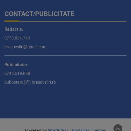
CONTACT/PUBLICITATE
Redactie:
0773.834.740
brasovstiri@gmail.com
Publicitate:
0743.519.669
publicitate [@] brasovstiri.ro
Powered by
WordPress
|
Bootstrap Themes