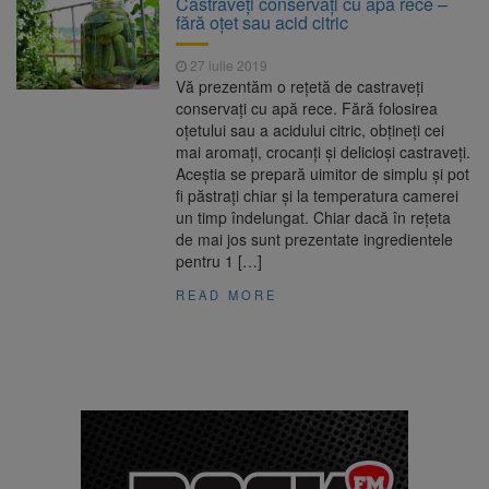
Castraveți conservați cu apă rece –
Ormeniș
fără oțet sau acid citric
AUR a lansat platforma
6 august 2026
suspeND.ro pentru urmărirea inițiativei de
27 iulie 2019
suspendare a președintelui Nicușor Dan
Vă prezentăm o rețetă de castraveți
Înalta Curte analizează
6 august 2026
conservați cu apă rece. Fără folosirea
dosarul lui Călin Georgescu și Horațiu Potra.
oțetului sau a acidului citric, obțineți cei
Judecătorii decid dacă începe procesul
mai aromați, crocanți și delicioși castraveți.
Strategia națională pentru
6 august 2026
Aceștia se prepară uimitor de simplu și pot
biodiversitate 2026-2030, adoptată de Senat.
fi păstrați chiar și la temperatura camerei
Proiectul merge la promulgare
un timp îndelungat. Chiar dacă în rețeta
de mai jos sunt prezentate ingredientele
pentru 1 […]
READ MORE