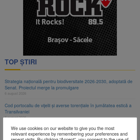
TOP ȘTIRI
Strategia națională pentru biodiversitate 2026-2030, adoptată de
Senat. Proiectul merge la promulgare
6 august 2026
Cod portocaliu de vijelii și averse torențiale în jumătatea estică a
Transilvaniei
6 august 2026
We use cookies on our website to give you the most
Bărbat din Victoria, reținut după ce și-ar fi agresat soția de două
relevant experience by remembering your preferences and
ori în câteva zile
repeat visits. By clicking “Accept”, you consent to the use of