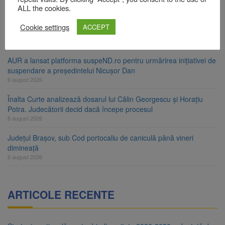
6 august 2026
ALL the cookies.
Urmele atelajului i-au condus pe polițiști la cioate. Bărbat prins în
Cookie settings
ACCEPT
pădure la Ormeniș
6 august 2026
AUR a lansat platforma suspeND.ro pentru urmărirea inițiativei de
suspendare a președintelui Nicușor Dan
6 august 2026
Înalta Curte analizează dosarul lui Călin Georgescu și Horațiu
Potra. Judecătorii decid dacă începe procesul
6 august 2026
Județul Brașov, sub Cod portocaliu de caniculă până vineri
dimineață
6 august 2026
ARTICOLE RECENTE