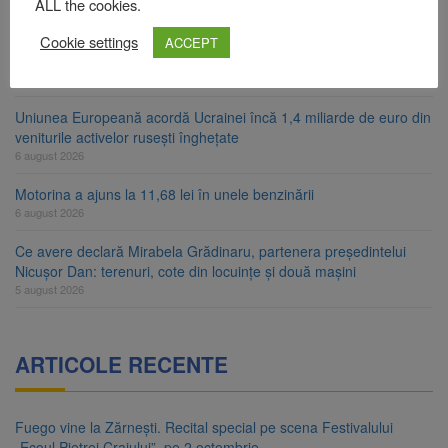
6 august 2026
ALL the cookies.
Artiști din SUA și Cuba vin la Brașov Jazz & Blues Festival. Ediția
Cookie settings
ACCEPT
a 14-a are loc între 14 și 16 august
6 august 2026
Uniunea Europeană acordă Ucrainei încă 1,4 miliarde de euro din
veniturile activelor rusești înghețate
6 august 2026
Motorina a ajuns la 11,68 lei în unele benzinării
6 august 2026
Ce avere declară Mirabela Grădinaru, partenera președintelui
Nicușor Dan: terenuri, cote din locuințe și două mașini
5 august 2026
ARTICOLE RECENTE
Fuego vine la Zărnești. Recital special pe scena Festivalului
„Ecoul Pietrei Craiului”, pe 2 octombrie