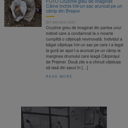
FOTO Cruzime greu de imaginat:
are loc între 14 și 16 august
Câine închis într-un sac aruncat pe un
Uniunea Europeană acordă
6 august 2026
câmp din Brașov
Ucrainei încă 1,4 miliarde de euro din
veniturile activelor rusești înghețate
5 februarie 2020
Motorina a ajuns la 11,68 lei
6 august 2026
Cruzime greu de imaginat din partea unui
în unele benzinării
individ care a condamnat la o moarte
cumplită o cățelușă nevinovată. Individul a
Fuego vine la Zărnești.
6 august 2026
băgat cățelușa într-un sac pe care l-a legat
Recital special pe scena Festivalului „Ecoul
la gură iar apoi l-a aruncat pe un câmp la
Pietrei Craiului”, pe 2 octombrie
marginea drumului care leagă Cărpinișul
de Prejmer. Două zile s-a chinuit cățelușa
să iasă din sacul în […]
READ MORE