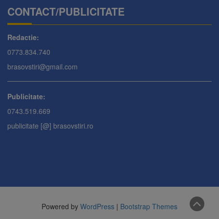
CONTACT/PUBLICITATE
Redactie:
0773.834.740
brasovstiri@gmail.com
Publicitate:
0743.519.669
publicitate [@] brasovstiri.ro
Powered by
WordPress
|
Bootstrap Themes