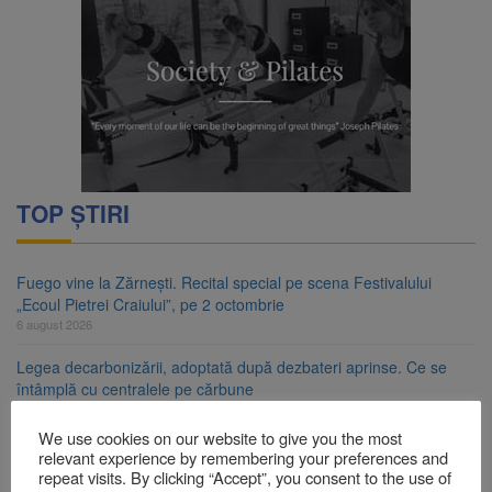
TOP ȘTIRI
Fuego vine la Zărnești. Recital special pe scena Festivalului
„Ecoul Pietrei Craiului”, pe 2 octombrie
6 august 2026
Legea decarbonizării, adoptată după dezbateri aprinse. Ce se
întâmplă cu centralele pe cărbune
6 august 2026
We use cookies on our website to give you the most
Legea integrității, adoptată de Senat cu amendamentele PSD și
relevant experience by remembering your preferences and
AUR. Proiectul merge la promulgare
repeat visits. By clicking “Accept”, you consent to the use of