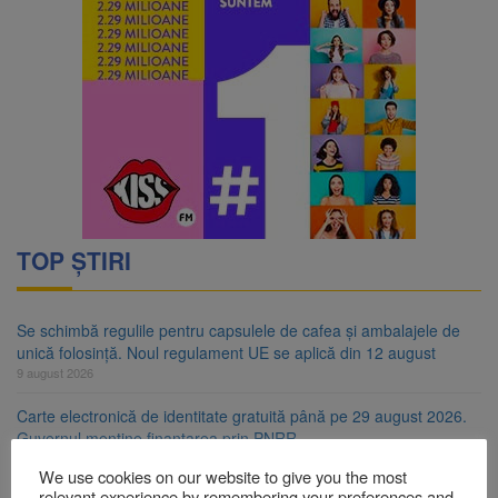
TOP ȘTIRI
Se schimbă regulile pentru capsulele de cafea și ambalajele de
unică folosință. Noul regulament UE se aplică din 12 august
9 august 2026
Carte electronică de identitate gratuită până pe 29 august 2026.
Guvernul menține finanțarea prin PNRR
9 august 2026
We use cookies on our website to give you the most
relevant experience by remembering your preferences and