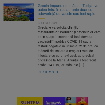
La 97 de ani, a doborât
9 august 2026
Grecia impune noi măsuri! Turiștii vor
propriul record mondial. Betty Bromage a
putea intra în restaurante doar cu
zburat din nou pe aripa unui avion
adeverință de vaccin sau test rapid
Avocații fraților Andrew și
9 august 2026
14 iulie 2021
Tristan Tate cer eliberarea lor pe cauțiune în
Grecia le va solicita clienţilor
SUA
restaurantelor, barurilor şi cafenelelor care
deţin spaţii în interior să facă dovada
Se schimbă examenul de
8 august 2026
vaccinării împotriva COVID-19 sau a
medic specialist. Subiecte unice în toată țara,
testării negative în ultimele 72 de ore, ca
aceeași oră și același barem
măsură de limitare a creşterii ratei de
infectare cu coronavirusul, au precizat
Se schimbă regulile pentru
9 august 2026
oficialii de la Atena. Anunțul a fost făcut
capsulele de cafea și ambalajele de unică
astăzi, 14 iulie, iar măsurile […]
folosință. Noul regulament UE se aplică din 12
august
READ MORE