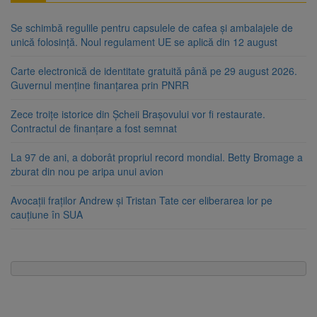
Se schimbă regulile pentru capsulele de cafea și ambalajele de
unică folosință. Noul regulament UE se aplică din 12 august
Carte electronică de identitate gratuită până pe 29 august 2026.
Guvernul menține finanțarea prin PNRR
Zece troițe istorice din Șcheii Brașovului vor fi restaurate.
Contractul de finanțare a fost semnat
La 97 de ani, a doborât propriul record mondial. Betty Bromage a
zburat din nou pe aripa unui avion
Avocații fraților Andrew și Tristan Tate cer eliberarea lor pe
cauțiune în SUA