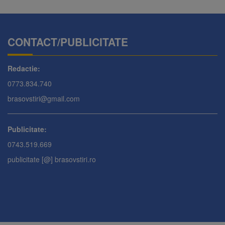
CONTACT/PUBLICITATE
Redactie:
0773.834.740
brasovstiri@gmail.com
Publicitate:
0743.519.669
publicitate [@] brasovstiri.ro