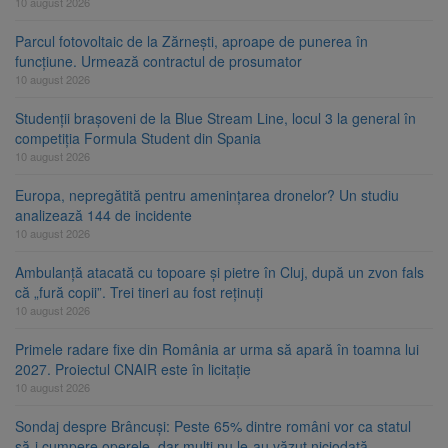
10 august 2026
Parcul fotovoltaic de la Zărnești, aproape de punerea în
funcțiune. Urmează contractul de prosumator
10 august 2026
Studenții brașoveni de la Blue Stream Line, locul 3 la general în
competiția Formula Student din Spania
10 august 2026
Europa, nepregătită pentru amenințarea dronelor? Un studiu
analizează 144 de incidente
10 august 2026
Ambulanță atacată cu topoare și pietre în Cluj, după un zvon fals
că „fură copii”. Trei tineri au fost reținuți
10 august 2026
Primele radare fixe din România ar urma să apară în toamna lui
2027. Proiectul CNAIR este în licitație
10 august 2026
Sondaj despre Brâncuși: Peste 65% dintre români vor ca statul
să-i cumpere operele, dar mulți nu le-au văzut niciodată