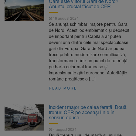
Care este viitorul Gării de Nord?
144 de incidente
Anunțul crucial făcut de CFR
Ambulanță atacată cu
10 august 2026
topoare și pietre în Cluj, după un zvon fals că
16 august 2024
„fură copii”. Trei tineri au fost reținuți
Se anunță schimbări majore pentru Gara
Primele radare fixe din
10 august 2026
de Nord! Acest loc emblematic și deosebit
România ar urma să apară în toamna lui
de important pentru Capitală ar putea
2027. Proiectul CNAIR este în licitație
deveni una dintre cele mai spectaculoase
România, pe primul loc la
10 august 2026
gări din Europa. Gara de Nord ar putea
Mondialele U19 de canotaj. Trei medalii de
trece printr-o modernizare semnificativă,
aur, una de argint și două de bronz
transformând-o într-un punct de referință
pe harta celor mai frumoase și
impresionante gări europene. Autoritățile
române pregătesc o […]
READ MORE
Incident major pe calea ferată: Două
trenuri CFR pe aceeași linie în
sensuri opuse
4 august 2024
Două trenuri, unul de marfă și unul de