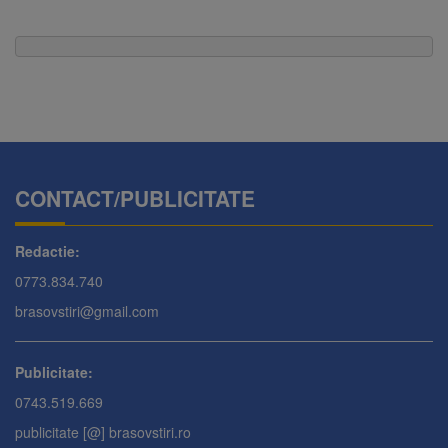
CONTACT/PUBLICITATE
Redactie:
0773.834.740
brasovstiri@gmail.com
Publicitate:
0743.519.669
publicitate [@] brasovstiri.ro