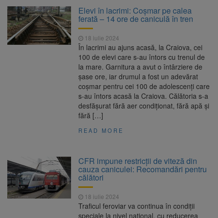
Elevi în lacrimi: Coșmar pe calea
ferată – 14 ore de caniculă în tren
18 iulie 2024
În lacrimi au ajuns acasă, la Craiova, cei
100 de elevi care s-au întors cu trenul de
la mare. Garnitura a avut o întârziere de
șase ore, iar drumul a fost un adevărat
coșmar pentru cei 100 de adolescenți care
s-au întors acasă la Craiova. Călătoria s-a
desfășurat fără aer condiționat, fără apă și
fără […]
READ MORE
CFR impune restricții de viteză din
cauza caniculei: Recomandări pentru
călători
18 iulie 2024
Traficul feroviar va continua în condiții
speciale la nivel național, cu reducerea