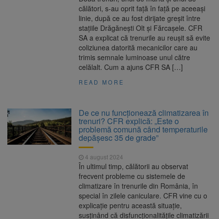
călători, s-au oprit față în față pe aceeași
linie, după ce au fost dirijate greșit între
stațiile Drăgănești Olt și Fărcașele. CFR
SA a explicat că trenurile au reușit să evite
coliziunea datorită mecanicilor care au
trimis semnale luminoase unul către
celălalt. Cum a ajuns CFR SA […]
READ MORE
De ce nu funcționează climatizarea în
trenuri? CFR explică: „Este o
problemă comună când temperaturile
depășesc 35 de grade”
4 august 2024
În ultimul timp, călătorii au observat
frecvent probleme cu sistemele de
climatizare în trenurile din România, în
special în zilele caniculare. CFR vine cu o
explicație pentru această situație,
susținând că disfuncționalitățile climatizării