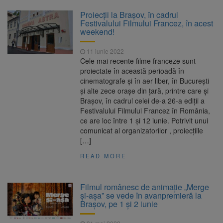
Proiecții la Brașov, în cadrul
Festivalului Filmului Francez, în acest
weekend!
11 iunie 2022
Cele mai recente filme franceze sunt
proiectate în această perioadă în
cinematografe şi în aer liber, în Bucureşti
şi alte zece oraşe din ţară, printre care și
Brașov, în cadrul celei de-a 26-a ediţii a
Festivalului Filmului Francez în România,
ce are loc între 1 şi 12 iunie. Potrivit unui
comunicat al organizatorilor , proiecţiile
[…]
READ MORE
Filmul românesc de animație „Merge
și-așa” se vede în avanpremieră la
Brașov, pe 1 și 2 iunie