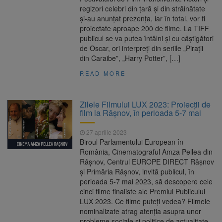
regizori celebri din ţară şi din străinătate
şi-au anunţat prezenţa, iar în total, vor fi
proiectate aproape 200 de filme. La TIFF
publicul se va putea întâlni și cu câştigători
de Oscar, ori interpreți din seriile „Pirații
din Caraibe”, „Harry Potter”, […]
READ MORE
Zilele Filmului LUX 2023: Proiecții de
film la Râșnov, în perioada 5-7 mai
27 aprilie 2023
Biroul Parlamentului European în
România, Cinematograful Amza Pellea din
Râșnov, Centrul EUROPE DIRECT Râșnov
și Primăria Râșnov, invită publicul, în
perioada 5-7 mai 2023, să descopere cele
cinci filme finaliste ale Premiul Publicului
LUX 2023. Ce filme puteți vedea? Filmele
nominalizate atrag atenția asupra unor
probleme sociale și politice de actualitate,