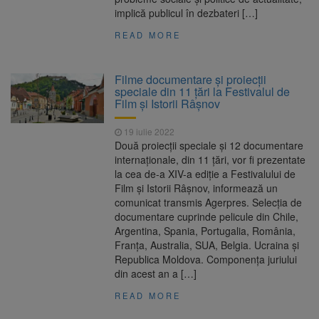
implică publicul în dezbateri […]
READ MORE
Filme documentare şi proiecţii
speciale din 11 ţări la Festivalul de
Film şi Istorii Râşnov
19 iulie 2022
Două proiecţii speciale şi 12 documentare
internaţionale, din 11 ţări, vor fi prezentate
la cea de-a XIV-a ediţie a Festivalului de
Film şi Istorii Râşnov, informează un
comunicat transmis Agerpres. Selecţia de
documentare cuprinde pelicule din Chile,
Argentina, Spania, Portugalia, România,
Franţa, Australia, SUA, Belgia. Ucraina şi
Republica Moldova. Componenţa juriului
din acest an a […]
READ MORE