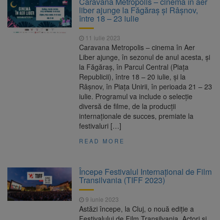
Caravana Metropolis – cinema în aer
liber ajunge la Făgăraș și Râșnov,
Nivelul Dunării a crescut la
10 august 2026
între 18 – 23 iulie
Cernavodă. Unitatea 2 a centralei nucleare
poate funcționa cel puțin încă nouă zile
11 iulie 2023
Șapte persoane, arestate
10 august 2026
Caravana Metropolis – cinema în Aer
preventiv după atacul asupra ambulanței
Liber ajunge, în sezonul de anul acesta, și
„răpește copii”
la Făgăraș, în Parcul Central (Piața
Încă 11,5 milioane de lei
10 august 2026
Republicii), între 18 – 20 iulie, și la
nerambursabili pentru a păstra vie istoria
Râșnov, în Piața Unirii, în perioada 21 – 23
Brașovului
iulie. Programul va include o selecție
diversă de filme, de la producții
internaționale de succes, premiate la
festivaluri […]
READ MORE
Începe Festivalul Internațional de Film
Transilvania (TIFF 2023)
9 iunie 2023
Astăzi începe, la Cluj, o nouă ediţie a
Festivalului de Film Transilvania. Actori şi