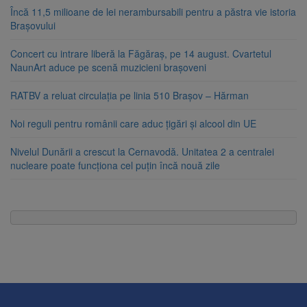
Încă 11,5 milioane de lei nerambursabili pentru a păstra vie istoria
Brașovului
Concert cu intrare liberă la Făgăraș, pe 14 august. Cvartetul
NaunArt aduce pe scenă muzicieni brașoveni
RATBV a reluat circulația pe linia 510 Brașov – Hărman
Noi reguli pentru românii care aduc țigări și alcool din UE
Nivelul Dunării a crescut la Cernavodă. Unitatea 2 a centralei
nucleare poate funcționa cel puțin încă nouă zile