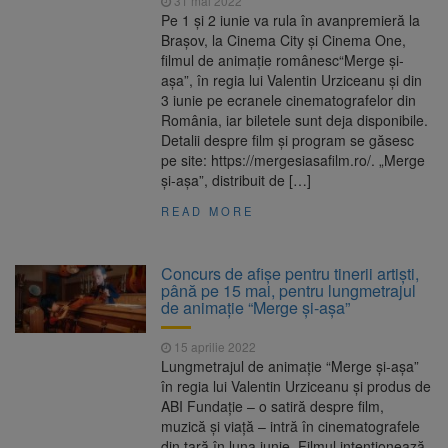
31 mai 2022
Pe 1 și 2 iunie va rula în avanpremieră la
Brașov, la Cinema City și Cinema One,
filmul de animație românesc“Merge și-
așa”, în regia lui Valentin Urziceanu și din
3 iunie pe ecranele cinematografelor din
România, iar biletele sunt deja disponibile.
Detalii despre film și program se găsesc
pe site: https://mergesiasafilm.ro/. „Merge
și-așa”, distribuit de […]
READ MORE
Concurs de afișe pentru tinerii artiști,
până pe 15 mai, pentru lungmetrajul
de animație “Merge și-așa”
15 aprilie 2022
Lungmetrajul de animație “Merge și-așa”
în regia lui Valentin Urziceanu și produs de
ABI Fundație – o satiră despre film,
muzică și viață – intră în cinematografele
din țară în luna iunie. Filmul intenționează