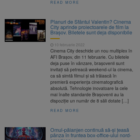
READ MORE
Planuri de Sfântul Valentin? Cinema
City aprinde proiectoarele de film la
Brașov. Biletele sunt deja disponibile
10 februarie 2022
Cinema City deschide un nou multiplex în
AFI Brașov, din 11 februarie. Cu biletele
deja puse în vânzare, brașovenii sunt
invitați să petreacă weekend-ul la cinema,
ca să simtă filmul și să trăiască în
premieră experiența cinematografică
absolută. Tehnologie inovatoare la cele
mai înalte standarde Brașovenii au la
dispoziție un număr de 8 săli dotate […]
READ MORE
Omul-păianjen continuă să-şi ţeasă
pânza în fruntea box-office-ului nord-