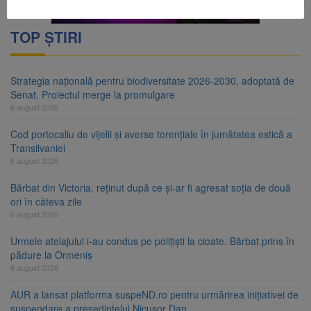
TOP ȘTIRI
Strategia națională pentru biodiversitate 2026-2030, adoptată de
Senat. Proiectul merge la promulgare
6 august 2026
Cod portocaliu de vijelii și averse torențiale în jumătatea estică a
Transilvaniei
6 august 2026
Bărbat din Victoria, reținut după ce și-ar fi agresat soția de două
ori în câteva zile
6 august 2026
Urmele atelajului i-au condus pe polițiști la cioate. Bărbat prins în
pădure la Ormeniș
6 august 2026
AUR a lansat platforma suspeND.ro pentru urmărirea inițiativei de
suspendare a președintelui Nicușor Dan