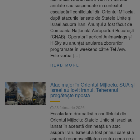
anulate sau suspendate în contextul
escaladării conflictului din Orientul Mijlociu,
după atacurile lansate de Statele Unite și
Israel asupra Iran. Anunțul a fost făcut de
Compania Națională Aeroporturi București
(CNAB). Operatorii aerieni Animawings și
HiSky au anunțat anularea zborurilor
programate în weekend către Tel Aviv.
Este vorba […]
READ MORE
Atac major în Orientul Mijlociu: SUA și
Israel au lovit Iranul. Teheranul
pregătește riposta
28 februarie 2026
Escaladare dramatică a conflictului din
Orientul Mijlociu: Statele Unite și Israel au
lansat în această dimineață un atac
asupra Iran. Israelul a fost primul care și-a
asumat responsabilitatea pentru ceea ce a