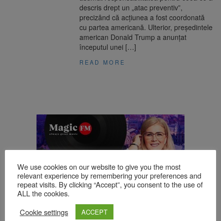
descris drept un „atac preventiv”,
precizând că acțiunea a fost coordonată
cu partea americană. Ulterior, președintele
american Donald Trump a anunțat
începutul unei […]
READ MORE
We use cookies on our website to give you the most
relevant experience by remembering your preferences and
repeat visits. By clicking “Accept”, you consent to the use of
ALL the cookies.
Cookie settings
ACCEPT