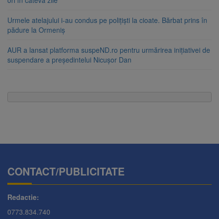
ori în câteva zile
Urmele atelajului i-au condus pe polițiști la cioate. Bărbat prins în
pădure la Ormeniș
AUR a lansat platforma suspeND.ro pentru urmărirea inițiativei de
suspendare a președintelui Nicușor Dan
CONTACT/PUBLICITATE
Redactie:
0773.834.740