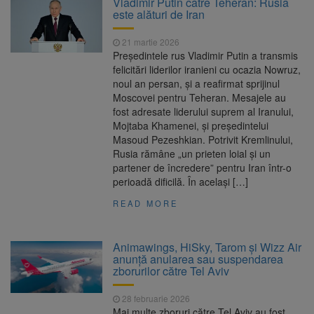
Vladimir Putin către Teheran: Rusia
Ormeniș
este alături de Iran
AUR a lansat platforma
6 august 2026
suspeND.ro pentru urmărirea inițiativei de
21 martie 2026
suspendare a președintelui Nicușor Dan
Președintele rus Vladimir Putin a transmis
Înalta Curte analizează
6 august 2026
felicitări liderilor iranieni cu ocazia Nowruz,
dosarul lui Călin Georgescu și Horațiu Potra.
noul an persan, și a reafirmat sprijinul
Judecătorii decid dacă începe procesul
Moscovei pentru Teheran. Mesajele au
Strategia națională pentru
6 august 2026
fost adresate liderului suprem al Iranului,
biodiversitate 2026-2030, adoptată de Senat.
Mojtaba Khamenei, și președintelui
Proiectul merge la promulgare
Masoud Pezeshkian. Potrivit Kremlinului,
Rusia rămâne „un prieten loial și un
partener de încredere” pentru Iran într-o
perioadă dificilă. În același […]
READ MORE
Animawings, HiSky, Tarom și Wizz Air
anunță anularea sau suspendarea
zborurilor către Tel Aviv
28 februarie 2026
Mai multe zboruri către Tel Aviv au fost