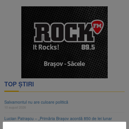
TOP ȘTIRI
Salvamontul nu are culoare politică
10 august 2026
Lucian Patrașcu – „Primăria Brașov acordă 850 de lei lunar
pentru fiecare copil care nu a obținut loc la creșă”