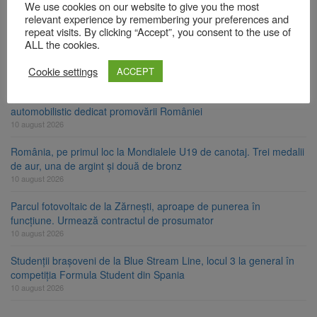
10 august 2026
We use cookies on our website to give you the most
relevant experience by remembering your preferences and
Kronospan Trading SRL organizează dezbatere publică la Brașov
repeat visits. By clicking “Accept”, you consent to the use of
privind emiterea/revizuirea autorizației integrate de mediu
ALL the cookies.
10 august 2026
Cookie settings
ACCEPT
GOAT Rally 2026 ajunge în Brașov și invită publicul în Piața
Sfatului pentru una dintre cele mai spectaculoase opriri ale turului
automobilistic dedicat promovării României
10 august 2026
România, pe primul loc la Mondialele U19 de canotaj. Trei medalii
de aur, una de argint și două de bronz
10 august 2026
Parcul fotovoltaic de la Zărnești, aproape de punerea în
funcțiune. Urmează contractul de prosumator
10 august 2026
Studenții brașoveni de la Blue Stream Line, locul 3 la general în
competiția Formula Student din Spania
10 august 2026