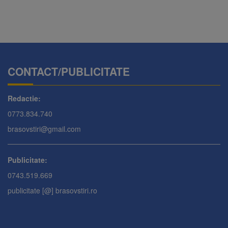
CONTACT/PUBLICITATE
Redactie:
0773.834.740
brasovstiri@gmail.com
Publicitate:
0743.519.669
publicitate [@] brasovstiri.ro