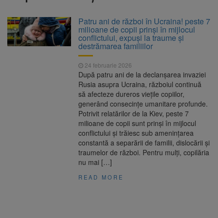
integrate de mediu
Patru ani de război în Ucraina! peste 7
GOAT Rally 2026 ajunge în
10 august 2026
milioane de copii prinși în mijlocul
Brașov și invită publicul în Piața Sfatului
conflictului, expuși la traume și
pentru una dintre cele mai spectaculoase
destrămarea familiilor
opriri ale turului automobilistic dedicat
promovării României
24 februarie 2026
România, pe primul loc la
10 august 2026
După patru ani de la declanșarea invaziei
Mondialele U19 de canotaj. Trei medalii de
Rusia asupra Ucraina, războiul continuă
aur, una de argint și două de bronz
să afecteze dureros viețile copiilor,
generând consecințe umanitare profunde.
Potrivit relatărilor de la Kiev, peste 7
Parcul fotovoltaic de la
10 august 2026
milioane de copii sunt prinși în mijlocul
Zărnești, aproape de punerea în funcțiune.
conflictului și trăiesc sub amenințarea
Urmează contractul de prosumator
constantă a separării de familii, dislocării și
traumelor de război. Pentru mulți, copilăria
nu mai […]
Salvamontul nu are culoare
10 august 2026
politică
READ MORE