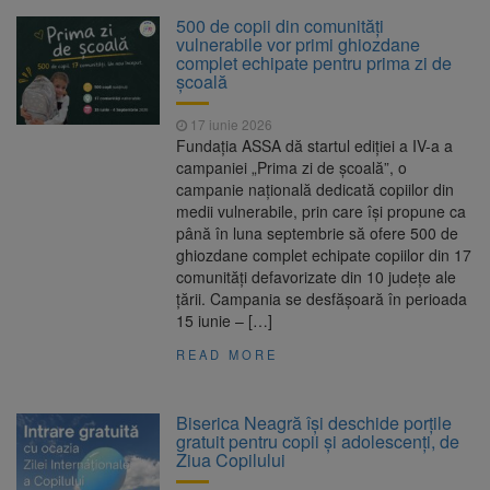
Platforma Belvedere de pe
7 august 2026
500 de copii din comunități
Tâmpa intră în renovare. Contract de peste 1
vulnerabile vor primi ghiozdane
milion de lei și termen de trei luni
complet echipate pentru prima zi de
școală
Unul dintre cele mai mari
7 august 2026
parcuri ale Brașovului va fi amenajat în
17 iunie 2026
Bartolomeu-Avantgarden. Contractul a fost
Fundația ASSA dă startul ediției a IV-a a
semnat (FOTO)
campaniei „Prima zi de școală”, o
Aplicarea tarifelor pentru
7 august 2026
campanie națională dedicată copiilor din
rovinietă și TollRo va începe la 1 octombrie
medii vulnerabile, prin care își propune ca
2026
până în luna septembrie să ofere 500 de
ghiozdane complet echipate copiilor din 17
Dosar de evaziune fiscală de
7 august 2026
comunități defavorizate din 10 județe ale
peste 330.000 de lei, clasat la Brașov după
țării. Campania se desfășoară în perioada
plata prejudiciului
15 iunie – […]
READ MORE
Biserica Neagră își deschide porțile
gratuit pentru copii și adolescenți, de
Ziua Copilului