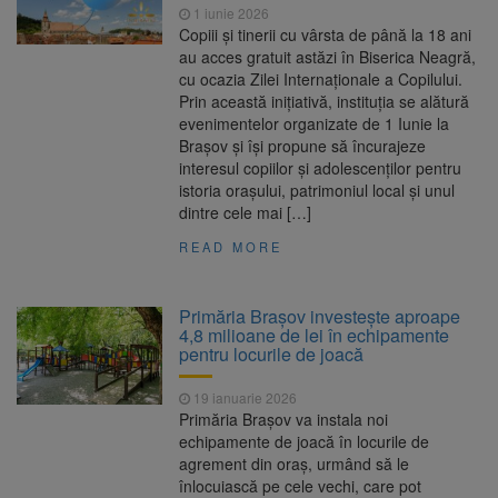
1 iunie 2026
Copiii și tinerii cu vârsta de până la 18 ani
au acces gratuit astăzi în Biserica Neagră,
cu ocazia Zilei Internaționale a Copilului.
Prin această inițiativă, instituția se alătură
evenimentelor organizate de 1 Iunie la
Brașov și își propune să încurajeze
interesul copiilor și adolescenților pentru
istoria orașului, patrimoniul local și unul
dintre cele mai […]
READ MORE
Primăria Brașov investește aproape
4,8 milioane de lei în echipamente
pentru locurile de joacă
19 ianuarie 2026
Primăria Brașov va instala noi
echipamente de joacă în locurile de
agrement din oraș, urmând să le
înlocuiască pe cele vechi, care pot