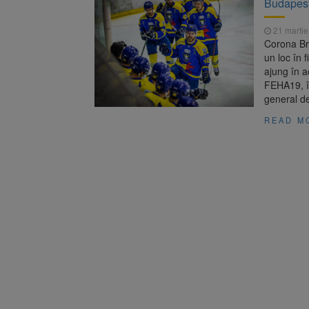
Budapest
Trafic bl
7 august 2026
medicale
21 martie
Se schimb
8 august 2026
Corona Bra
un loc în 
ajung în a
FEHA19, în
general de
READ M