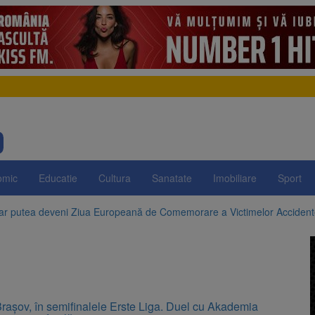
omic
Educatie
Cultura
Sanatate
Imobiliare
Sport
 ar putea deveni Ziua Europeană de Comemorare a Victimelor Acciden
t demolarea fostului complex Duplex 91, de lângă Piața Star
i
enunță la apelul pentru reducerea consumului de energie. Nivelul Dunăr
 Română pentru Iluminat cere reducerea luminii pe timpul nopții, nu opri
rașov, în semifinalele Erste Liga. Duel cu Akademia