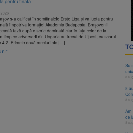
a pentru finală
ocat pe DN1E Brașov – Poiana Brașov după un accident. Două persoane p
 2026
ă examenul de medic specialist. Subiecte unice în toată țara, aceeași 
șov s-a calificat în semifinalele Erste Liga și va lupta pentru
finală împotriva formației Akademia Budapesta. Brașovenii
ceastă fază după o serie dominată clar în fața celor de la
 timp ce adversarii din Ungaria au trecut de Ujpest, cu scorul
 4-2. Primele două meciuri ale […]
TO
ORE
Se 
unic
8 au
8 a
Com
8 au
Am 
de l
8 au