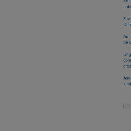
Se 
unic
8 a
Com
Am 
de l
Ung
cons
cre
Aso
lumi