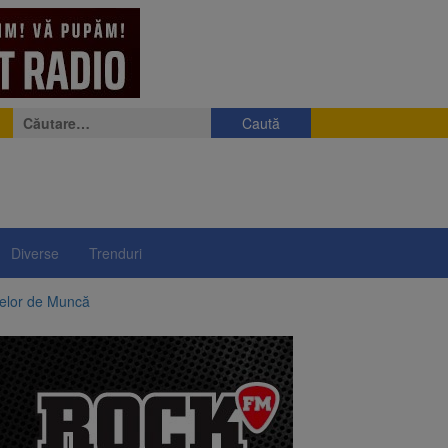
Caută
după:
Diverse
Trenduri
telor de Muncă
ii a început să crească
rea iluminatului public