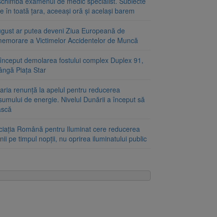
schimbă examenul de medic specialist. Subiecte
e în toată țara, aceeași oră și același barem
ugust ar putea deveni Ziua Europeană de
emorare a Victimelor Accidentelor de Muncă
început demolarea fostului complex Duplex 91,
ângă Piața Star
aria renunță la apelul pentru reducerea
umului de energie. Nivelul Dunării a început să
ască
ciația Română pentru Iluminat cere reducerea
nii pe timpul nopții, nu oprirea iluminatului public