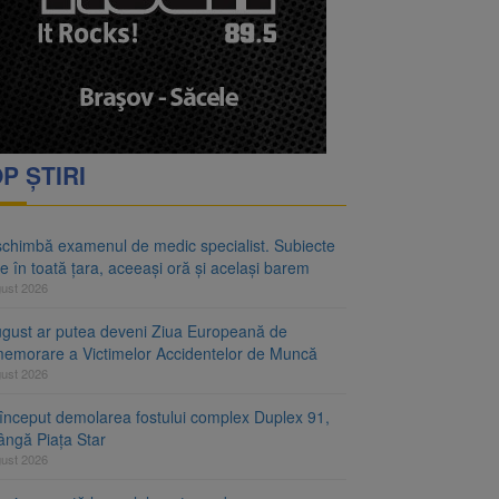
rimesc îngrijiri
oră și același barem
P ȘTIRI
schimbă examenul de medic specialist. Subiecte
e în toată țara, aceeași oră și același barem
gust 2026
ugust ar putea deveni Ziua Europeană de
emorare a Victimelor Accidentelor de Muncă
gust 2026
început demolarea fostului complex Duplex 91,
ângă Piața Star
gust 2026