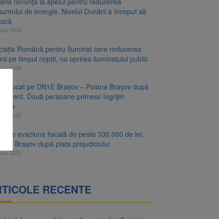
aria renunță la apelul pentru reducerea
umului de energie. Nivelul Dunării a început să
ască
gust 2026
ciația Română pentru Iluminat cere reducerea
nii pe timpul nopții, nu oprirea iluminatului public
gust 2026
fic blocat pe DN1E Brașov – Poiana Brașov după
ccident. Două persoane primesc îngrijiri
icale
gust 2026
r de evaziune fiscală de peste 330.000 de lei,
at la Brașov după plata prejudiciului
gust 2026
RTICOLE RECENTE