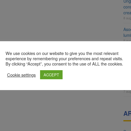
Ung
cons
cre
8 au
Aso
lumi
8 au
Tra
We use cookies on our website to give you the most relevant
un a
experience by remembering your preferences and repeat visits.
By clicking “Accept”, you consent to the use of ALL the cookies.
med
7 au
Cookie settings
ACCEPT
Dosa
clas
7 au
A