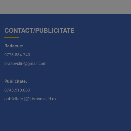
CONTACT/PUBLICITATE
Redactie:
0773.834.740
brasovstiri@gmail.com
Publicitate:
0743.519.669
publicitate [@] brasovstiri.ro