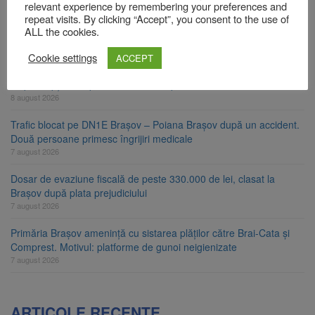
relevant experience by remembering your preferences and
Ungaria renunță la apelul pentru reducerea consumului de
repeat visits. By clicking “Accept”, you consent to the use of
energie. Nivelul Dunării a început să crească
ALL the cookies.
8 august 2026
Cookie settings
ACCEPT
Asociația Română pentru Iluminat cere reducerea luminii pe
timpul nopții, nu oprirea iluminatului public
8 august 2026
Trafic blocat pe DN1E Brașov – Poiana Brașov după un accident.
Două persoane primesc îngrijiri medicale
7 august 2026
Dosar de evaziune fiscală de peste 330.000 de lei, clasat la
Brașov după plata prejudiciului
7 august 2026
Primăria Brașov amenință cu sistarea plăților către Brai-Cata și
Comprest. Motivul: platforme de gunoi neigienizate
7 august 2026
ARTICOLE RECENTE