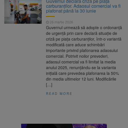
Guvernul declară criză pe piața
nopții, nu oprirea iluminatului public
carburanților. Adaosul comercial va fi
Trafic blocat pe DN1E Brașov
7 august 2026
plafonat până la 30 iunie
– Poiana Brașov după un accident. Două
persoane primesc îngrijiri medicale
26 martie 2026
Dosar de evaziune fiscală de
7 august 2026
Guvernul urmează să adopte o ordonanță
peste 330.000 de lei, clasat la Brașov după
de urgență prin care declară situație de
plata prejudiciului
criză pe piața carburanților, într-o variantă
8 august ar putea deveni
8 august 2026
modificată care aduce schimbări
Ziua Europeană de Comemorare a Victimelor
importante privind plafonarea adaosului
Accidentelor de Muncă
comercial. Potrivit noilor prevederi,
adaosul comercial va fi limitat la media
anului 2025, renunțându-se la varianta
inițială care prevedea plafonarea la 50%
din media ultimelor 12 luni. Modificările
[…]
READ MORE