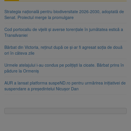
Strategia națională pentru biodiversitate 2026-2030, adoptată de
Senat. Proiectul merge la promulgare
Cod portocaliu de vijelii și averse torențiale în jumătatea estică a
Transilvaniei
Bărbat din Victoria, reținut după ce și-ar fi agresat soția de două
ori în câteva zile
Urmele atelajului i-au condus pe polițiști la cioate. Bărbat prins în
pădure la Ormeniș
AUR a lansat platforma suspeND.ro pentru urmărirea inițiativei de
suspendare a președintelui Nicușor Dan