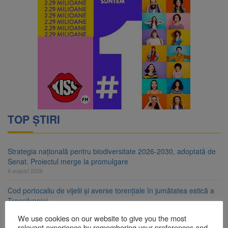
TOP ȘTIRI
Strategia națională pentru biodiversitate 2026-2030, adoptată de
Senat. Proiectul merge la promulgare
6 august 2026
Cod portocaliu de vijelii și averse torențiale în jumătatea estică a
Transilvaniei
6 august 2026
We use cookies on our website to give you the most
relevant experience by remembering your preferences and