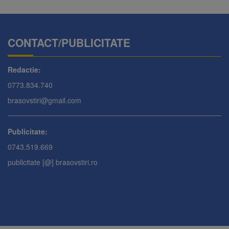
CONTACT/PUBLICITATE
Redactie:
0773.834.740
brasovstiri@gmail.com
Publicitate:
0743.519.669
publicitate [@] brasovstiri.ro