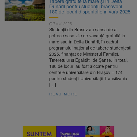
Tabere gratuite la mare și în Delta
Ormeniș
Dunării pentru studenții brașoveni:
AUR a lansat platforma
6 august 2026
180 de locuri disponibile în vara 2025
suspeND.ro pentru urmărirea inițiativei de
suspendare a președintelui Nicușor Dan
7 mai 2025
Înalta Curte analizează
6 august 2026
Studenții din Brașov au șansa de a
dosarul lui Călin Georgescu și Horațiu Potra.
petrece șase zile de vacanță gratuită la
Judecătorii decid dacă începe procesul
mare sau în Delta Dunării, în cadrul
Strategia națională pentru
6 august 2026
programului național de tabere studențești
biodiversitate 2026-2030, adoptată de Senat.
2025, finanțat de Ministerul Familiei,
Proiectul merge la promulgare
Tineretului și Egalității de Șanse. În total,
180 de locuri au fost alocate pentru
centrele universitare din Brașov – 174
pentru studenții Universității Transilvania
[…]
READ MORE