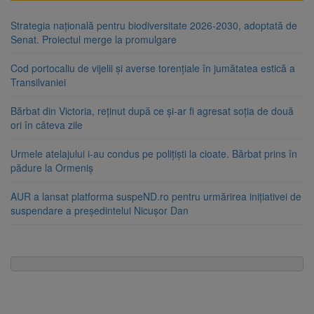
Strategia națională pentru biodiversitate 2026-2030, adoptată de
Senat. Proiectul merge la promulgare
Cod portocaliu de vijelii și averse torențiale în jumătatea estică a
Transilvaniei
Bărbat din Victoria, reținut după ce și-ar fi agresat soția de două
ori în câteva zile
Urmele atelajului i-au condus pe polițiști la cioate. Bărbat prins în
pădure la Ormeniș
AUR a lansat platforma suspeND.ro pentru urmărirea inițiativei de
suspendare a președintelui Nicușor Dan