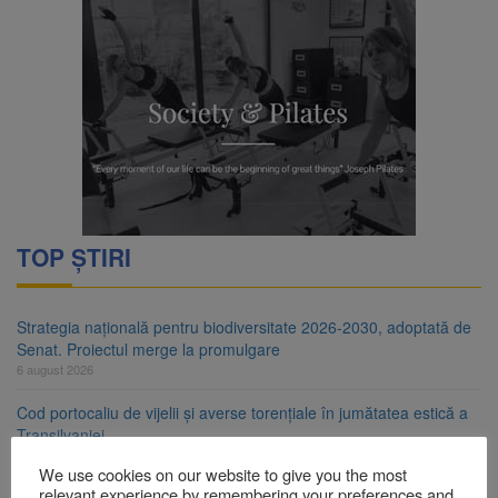
TOP ȘTIRI
Strategia națională pentru biodiversitate 2026-2030, adoptată de
Senat. Proiectul merge la promulgare
6 august 2026
Cod portocaliu de vijelii și averse torențiale în jumătatea estică a
Transilvaniei
6 august 2026
We use cookies on our website to give you the most
relevant experience by remembering your preferences and