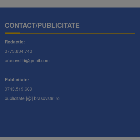
CONTACT/PUBLICITATE
Redactie:
0773.834.740
brasovstiri@gmail.com
Publicitate:
0743.519.669
publicitate [@] brasovstiri.ro