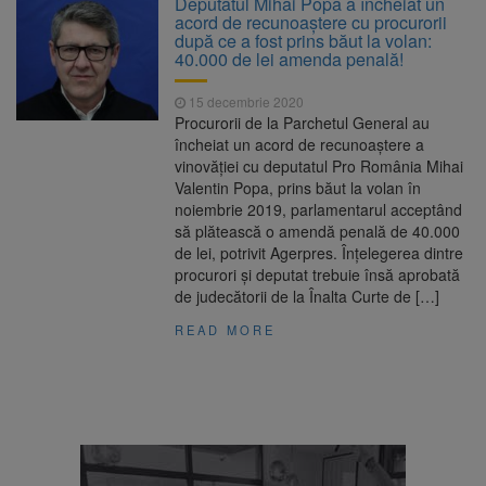
Deputatul Mihai Popa a încheiat un
Ormeniș
acord de recunoaștere cu procurorii
AUR a lansat platforma
6 august 2026
după ce a fost prins băut la volan:
suspeND.ro pentru urmărirea inițiativei de
40.000 de lei amenda penală!
suspendare a președintelui Nicușor Dan
Înalta Curte analizează
6 august 2026
15 decembrie 2020
dosarul lui Călin Georgescu și Horațiu Potra.
Procurorii de la Parchetul General au
Judecătorii decid dacă începe procesul
încheiat un acord de recunoaştere a
Strategia națională pentru
6 august 2026
vinovăţiei cu deputatul Pro România Mihai
biodiversitate 2026-2030, adoptată de Senat.
Valentin Popa, prins băut la volan în
Proiectul merge la promulgare
noiembrie 2019, parlamentarul acceptând
să plătească o amendă penală de 40.000
de lei, potrivit Agerpres. Înţelegerea dintre
procurori şi deputat trebuie însă aprobată
de judecătorii de la Înalta Curte de […]
READ MORE