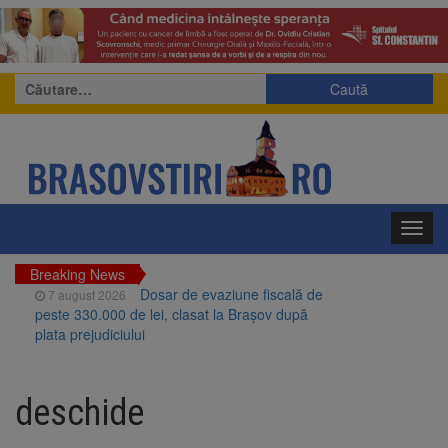
Caută
după:
Toggl
navig
Breaking News
Dosar de evaziune fiscală de
7 august 2026
peste 330.000 de lei, clasat la Brașov după
plata prejudiciului
Primăria Brașov amenință cu
7 august 2026
sistarea plăților către Brai-Cata și Comprest.
deschide
Motivul: platforme de gunoi neigienizate