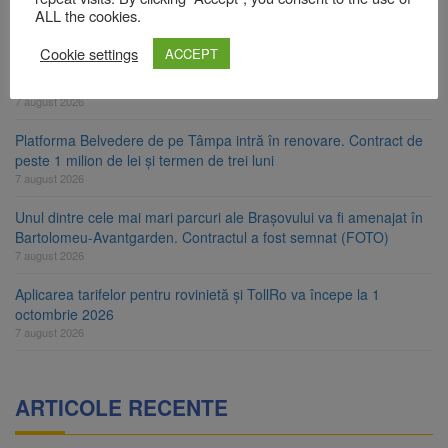
Primăria Brașov amenință cu sistarea plăților către Brai-Cata și
ALL the cookies.
Comprest. Motivul: platforme de gunoi neigienizate
7 august 2026
Cookie settings
ACCEPT
Clădirile Duplex de lângă Piața Star din Brașov au fost demolate
7 august 2026
Platforma Belvedere de pe Tâmpa intră în renovare. Contract de
peste 1 milion de lei și termen de trei luni
7 august 2026
Unul dintre cele mai mari parcuri ale Brașovului va fi amenajat în
Bartolomeu-Avantgarden. Contractul a fost semnat (FOTO)
7 august 2026
Aplicarea tarifelor pentru rovinietă și TollRo va începe la 1
octombrie 2026
7 august 2026
ARTICOLE RECENTE