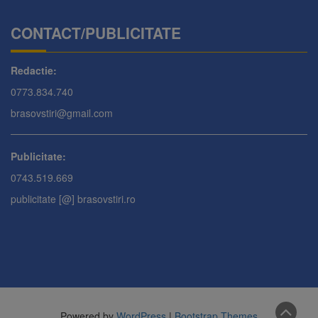
CONTACT/PUBLICITATE
Redactie:
0773.834.740
brasovstiri@gmail.com
Publicitate:
0743.519.669
publicitate [@] brasovstiri.ro
Powered by
WordPress
|
Bootstrap Themes