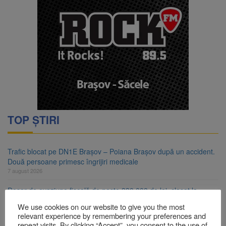
TOP ȘTIRI
Trafic blocat pe DN1E Brașov – Poiana Brașov după un accident.
Două persoane primesc îngrijiri medicale
7 august 2026
Dosar de evaziune fiscală de peste 330.000 de lei, clasat la
Brașov după plata prejudiciului
We use cookies on our website to give you the most
7 august 2026
relevant experience by remembering your preferences and
repeat visits. By clicking “Accept”, you consent to the use of