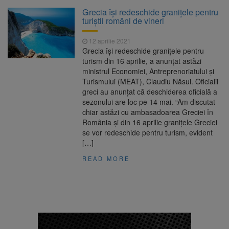
Clădirile Duplex de lângă
7 august 2026
Grecia îşi redeschide graniţele pentru
Piața Star din Brașov au fost demolate
turiştii români de vineri
12 aprilie 2021
Platforma Belvedere de pe
7 august 2026
Grecia îşi redeschide graniţele pentru
Tâmpa intră în renovare. Contract de peste 1
turism din 16 aprilie, a anunţat astăzi
milion de lei și termen de trei luni
ministrul Economiei, Antreprenoriatului şi
Turismului (MEAT), Claudiu Năsui. Oficialii
Unul dintre cele mai mari
7 august 2026
greci au anunțat că deschiderea oficială a
parcuri ale Brașovului va fi amenajat în
sezonului are loc pe 14 mai. “Am discutat
Bartolomeu-Avantgarden. Contractul a fost
chiar astăzi cu ambasadoarea Greciei în
semnat (FOTO)
România şi din 16 aprilie graniţele Greciei
Trafic blocat pe DN1E Brașov
7 august 2026
se vor redeschide pentru turism, evident
– Poiana Brașov după un accident. Două
[…]
persoane primesc îngrijiri medicale
READ MORE