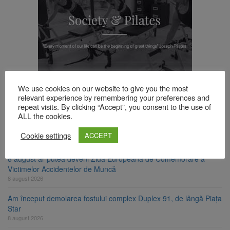
TOP ȘTIRI
We use cookies on our website to give you the most
relevant experience by remembering your preferences and
repeat visits. By clicking “Accept”, you consent to the use of
ALL the cookies.
Se schimbă examenul de medic specialist. Subiecte unice în toată
țara, aceeași oră și același barem
Cookie settings
ACCEPT
8 august 2026
8 august ar putea deveni Ziua Europeană de Comemorare a
Victimelor Accidentelor de Muncă
8 august 2026
Am început demolarea fostului complex Duplex 91, de lângă Piața
Star
8 august 2026