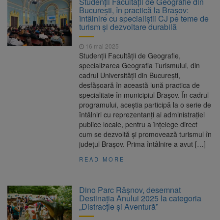
Studenții Facultății de Geografie din
Nivelul Dunării a început să crească
București, în practică la Brașov:
Asociația Română pentru
8 august 2026
întâlnire cu specialiștii CJ pe teme de
Iluminat cere reducerea luminii pe timpul
turism și dezvoltare durabilă
nopții, nu oprirea iluminatului public
Trafic blocat pe DN1E Brașov
7 august 2026
16 mai 2025
– Poiana Brașov după un accident. Două
Studenții Facultății de Geografie,
persoane primesc îngrijiri medicale
specializarea Geografia Turismului, din
Se schimbă examenul de
8 august 2026
cadrul Universității din București,
medic specialist. Subiecte unice în toată țara,
desfășoară în această lună practica de
aceeași oră și același barem
specialitate în municipiul Brașov. În cadrul
programului, aceștia participă la o serie de
întâlniri cu reprezentanți ai administrației
publice locale, pentru a înțelege direct
cum se dezvoltă și promovează turismul în
județul Brașov. Prima întâlnire a avut […]
READ MORE
Dino Parc Râșnov, desemnat
Destinația Anului 2025 la categoria
„Distracție și Aventură”