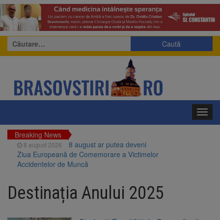
Caută
după:
Toggl
navig
Breaking News
8 august ar putea deveni
8 august 2026
Ziua Europeană de Comemorare a Victimelor
Accidentelor de Muncă
Am început demolarea
8 august 2026
fostului complex Duplex 91, de lângă Piața
Destinația Anului 2025
Star
Ungaria renunță la apelul
8 august 2026
pentru reducerea consumului de energie.