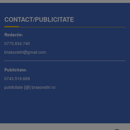
CONTACT/PUBLICITATE
Redactie:
0773.834.740
brasovstiri@gmail.com
Publicitate:
0743.519.669
publicitate [@] brasovstiri.ro