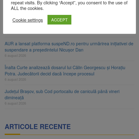
ori în câteva zile
repeat visits. By clicking “Accept”, you consent to the use of
ALL the cookies.
6 august 2026
Cookie settings
Urmele atelajului i-au condus pe polițiști la cioate. Bărbat prins în
ACCEPT
pădure la Ormeniș
6 august 2026
AUR a lansat platforma suspeND.ro pentru urmărirea inițiativei de
suspendare a președintelui Nicușor Dan
6 august 2026
Înalta Curte analizează dosarul lui Călin Georgescu și Horațiu
Potra. Judecătorii decid dacă începe procesul
6 august 2026
Județul Brașov, sub Cod portocaliu de caniculă până vineri
dimineață
6 august 2026
ARTICOLE RECENTE