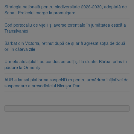
Strategia națională pentru biodiversitate 2026-2030, adoptată de
Senat. Proiectul merge la promulgare
Cod portocaliu de vijelii și averse torențiale în jumătatea estică a
Transilvaniei
Bărbat din Victoria, reținut după ce și-ar fi agresat soția de două
ori în câteva zile
Urmele atelajului i-au condus pe polițiști la cioate. Bărbat prins în
pădure la Ormeniș
AUR a lansat platforma suspeND.ro pentru urmărirea inițiativei de
suspendare a președintelui Nicușor Dan