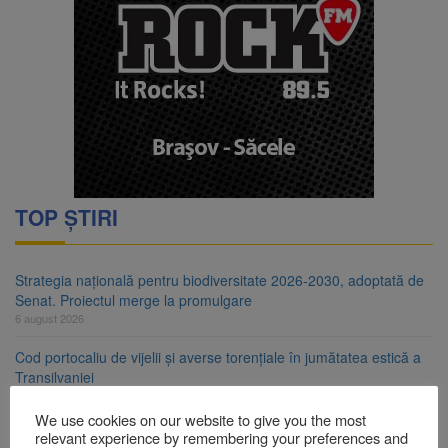
TOP ȘTIRI
Strategia națională pentru biodiversitate 2026-2030, adoptată de
Senat. Proiectul merge la promulgare
6 august 2026
Cod portocaliu de vijelii și averse torențiale în jumătatea estică a
Transilvaniei
6 august 2026
We use cookies on our website to give you the most
Bărbat din Victoria, reținut după ce și-ar fi agresat soția de două
relevant experience by remembering your preferences and