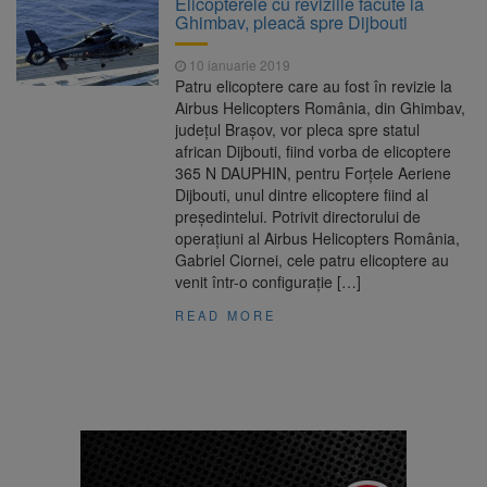
Elicopterele cu reviziile făcute la
Ormeniș
Ghimbav, pleacă spre Dijbouti
AUR a lansat platforma
6 august 2026
suspeND.ro pentru urmărirea inițiativei de
10 ianuarie 2019
suspendare a președintelui Nicușor Dan
Patru elicoptere care au fost în revizie la
Înalta Curte analizează
6 august 2026
Airbus Helicopters România, din Ghimbav,
dosarul lui Călin Georgescu și Horațiu Potra.
județul Brașov, vor pleca spre statul
Judecătorii decid dacă începe procesul
african Dijbouti, fiind vorba de elicoptere
Strategia națională pentru
6 august 2026
365 N DAUPHIN, pentru Forţele Aeriene
biodiversitate 2026-2030, adoptată de Senat.
Dijbouti, unul dintre elicoptere fiind al
Proiectul merge la promulgare
președintelui. Potrivit directorului de
operațiuni al Airbus Helicopters România,
Gabriel Ciornei, cele patru elicoptere au
venit într-o configuraţie […]
READ MORE