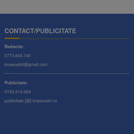
CONTACT/PUBLICITATE
Redactie:
0773.834.740
brasovstiri@gmail.com
Publicitate:
0743.519.669
publicitate [@] brasovstiri.ro