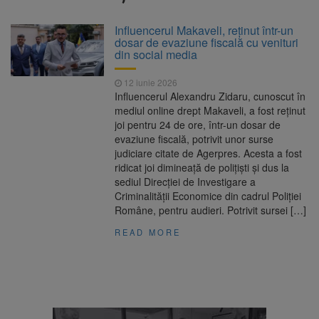
Ormeniș
AUR a lansat platforma
6 august 2026
Influencerul Makaveli, reținut într-un
suspeND.ro pentru urmărirea inițiativei de
dosar de evaziune fiscală cu venituri
suspendare a președintelui Nicușor Dan
din social media
Înalta Curte analizează
6 august 2026
dosarul lui Călin Georgescu și Horațiu Potra.
12 iunie 2026
Judecătorii decid dacă începe procesul
Influencerul Alexandru Zidaru, cunoscut în
Strategia națională pentru
6 august 2026
mediul online drept Makaveli, a fost reținut
biodiversitate 2026-2030, adoptată de Senat.
joi pentru 24 de ore, într-un dosar de
Proiectul merge la promulgare
evaziune fiscală, potrivit unor surse
judiciare citate de Agerpres. Acesta a fost
ridicat joi dimineață de polițiști și dus la
sediul Direcției de Investigare a
Criminalității Economice din cadrul Poliției
Române, pentru audieri. Potrivit sursei […]
READ MORE