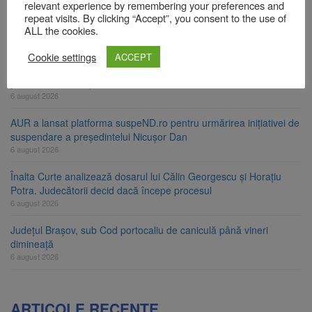
relevant experience by remembering your preferences and
Bărbat din Victoria, reținut după ce și-ar fi agresat soția de două
repeat visits. By clicking “Accept”, you consent to the use of
ori în câteva zile
ALL the cookies.
6 august 2026
Cookie settings
ACCEPT
Urmele atelajului i-au condus pe polițiști la cioate. Bărbat prins în
pădure la Ormeniș
6 august 2026
AUR a lansat platforma suspeND.ro pentru urmărirea inițiativei de
suspendare a președintelui Nicușor Dan
6 august 2026
Înalta Curte analizează dosarul lui Călin Georgescu și Horațiu
Potra. Judecătorii decid dacă începe procesul
6 august 2026
Județul Brașov, sub Cod portocaliu de caniculă până vineri
dimineață
6 august 2026
ARTICOLE RECENTE