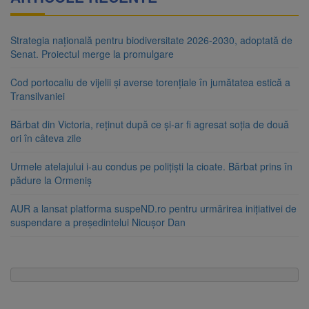
Strategia națională pentru biodiversitate 2026-2030, adoptată de
Senat. Proiectul merge la promulgare
Cod portocaliu de vijelii și averse torențiale în jumătatea estică a
Transilvaniei
Bărbat din Victoria, reținut după ce și-ar fi agresat soția de două
ori în câteva zile
Urmele atelajului i-au condus pe polițiști la cioate. Bărbat prins în
pădure la Ormeniș
AUR a lansat platforma suspeND.ro pentru urmărirea inițiativei de
suspendare a președintelui Nicușor Dan