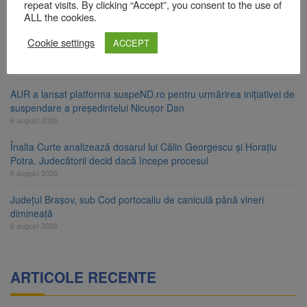
ori în câteva zile
repeat visits. By clicking “Accept”, you consent to the use of
6 august 2026
ALL the cookies.
Urmele atelajului i-au condus pe polițiști la cioate. Bărbat prins în
Cookie settings
ACCEPT
pădure la Ormeniș
6 august 2026
AUR a lansat platforma suspeND.ro pentru urmărirea inițiativei de
suspendare a președintelui Nicușor Dan
6 august 2026
Înalta Curte analizează dosarul lui Călin Georgescu și Horațiu
Potra. Judecătorii decid dacă începe procesul
6 august 2026
Județul Brașov, sub Cod portocaliu de caniculă până vineri
dimineață
6 august 2026
ARTICOLE RECENTE