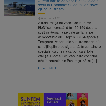
A treia tranșă de vaccin anti-Covid a
Ormeniș
sosit în România: 26 de mii de doze
AUR a lansat platforma
6 august 2026
ajung la Brașov!
suspeND.ro pentru urmărirea inițiativei de
suspendare a președintelui Nicușor Dan
6 ianuarie 2021
Înalta Curte analizează
6 august 2026
A treia tranșă de vaccin de la Pfizer
dosarul lui Călin Georgescu și Horațiu Potra.
BioNTech, constând în 150.150 doze, a
Judecătorii decid dacă începe procesul
sosit în România pe cale aeriană, pe
Strategia națională pentru
6 august 2026
aeroporturile din Otopeni, Cluj-Napoca și
biodiversitate 2026-2030, adoptată de Senat.
Timișoara. Vaccinurile sunt transportate în
Proiectul merge la promulgare
condiții optime de siguranță, în containere
speciale, cu gheață carbonică și folie
etanșă. Procesul de vaccinare continuă
atât în centrele din București, cât și […]
READ MORE