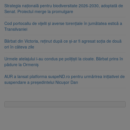
Strategia națională pentru biodiversitate 2026-2030, adoptată de
Senat. Proiectul merge la promulgare
Cod portocaliu de vijelii și averse torențiale în jumătatea estică a
Transilvaniei
Bărbat din Victoria, reținut după ce și-ar fi agresat soția de două
ori în câteva zile
Urmele atelajului i-au condus pe polițiști la cioate. Bărbat prins în
pădure la Ormeniș
AUR a lansat platforma suspeND.ro pentru urmărirea inițiativei de
suspendare a președintelui Nicușor Dan