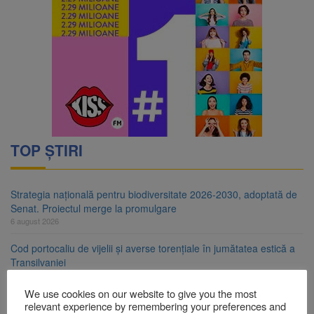
TOP ȘTIRI
Strategia națională pentru biodiversitate 2026-2030, adoptată de
Senat. Proiectul merge la promulgare
6 august 2026
Cod portocaliu de vijelii și averse torențiale în jumătatea estică a
Transilvaniei
6 august 2026
We use cookies on our website to give you the most
Bărbat din Victoria, reținut după ce și-ar fi agresat soția de două
relevant experience by remembering your preferences and