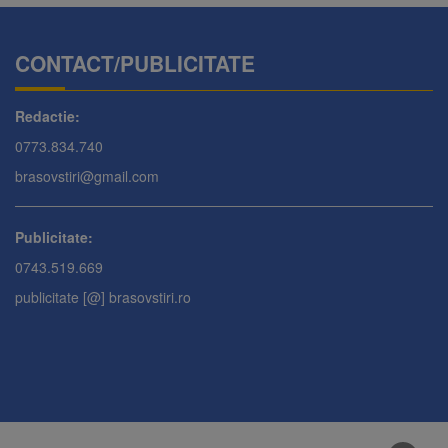
CONTACT/PUBLICITATE
Redactie:
0773.834.740
brasovstiri@gmail.com
Publicitate:
0743.519.669
publicitate [@] brasovstiri.ro