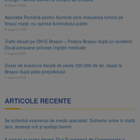
8 august 2026
Asociația Română pentru Iluminat cere reducerea luminii pe
timpul nopții, nu oprirea iluminatului public
8 august 2026
Trafic blocat pe DN1E Brașov – Poiana Brașov după un accident.
Două persoane primesc îngrijiri medicale
7 august 2026
Dosar de evaziune fiscală de peste 330.000 de lei, clasat la
Brașov după plata prejudiciului
7 august 2026
ARTICOLE RECENTE
Se schimbă examenul de medic specialist. Subiecte unice în toată
țara, aceeași oră și același barem
8 august ar putea deveni Ziua Europeană de Comemorare a