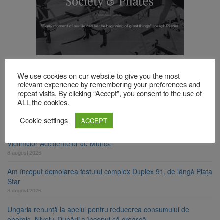
TOP ȘTIRI
We use cookies on our website to give you the most
relevant experience by remembering your preferences and
repeat visits. By clicking “Accept”, you consent to the use of
Se schimbă examenul de medic specialist. Subiecte unice în toată
ALL the cookies.
țara, aceeași oră și același barem
8 august 2026
Cookie settings
ACCEPT
8 august ar putea deveni Ziua Europeană de Comemorare a
Victimelor Accidentelor de Muncă
8 august 2026
Am început demolarea fostului complex Duplex 91, de lângă Piața
Star
8 august 2026
Ungaria renunță la apelul pentru reducerea consumului de
energie. Nivelul Dunării a început să crească