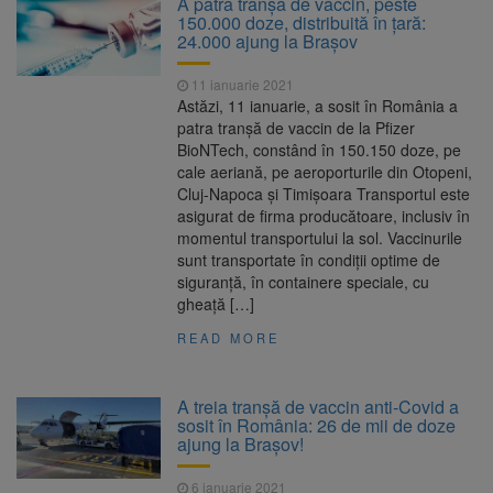
A patra tranșă de vaccin, peste
Nivelul Dunării a început să crească
150.000 doze, distribuită în țară:
Asociația Română pentru
8 august 2026
24.000 ajung la Brașov
Iluminat cere reducerea luminii pe timpul
nopții, nu oprirea iluminatului public
11 ianuarie 2021
Trafic blocat pe DN1E Brașov
7 august 2026
Astăzi, 11 ianuarie, a sosit în România a
– Poiana Brașov după un accident. Două
patra tranșă de vaccin de la Pfizer
persoane primesc îngrijiri medicale
BioNTech, constând în 150.150 doze, pe
Se schimbă examenul de
8 august 2026
cale aeriană, pe aeroporturile din Otopeni,
medic specialist. Subiecte unice în toată țara,
Cluj-Napoca și Timișoara Transportul este
aceeași oră și același barem
asigurat de firma producătoare, inclusiv în
momentul transportului la sol. Vaccinurile
sunt transportate în condiții optime de
siguranță, în containere speciale, cu
gheață […]
READ MORE
A treia tranșă de vaccin anti-Covid a
sosit în România: 26 de mii de doze
ajung la Brașov!
6 ianuarie 2021