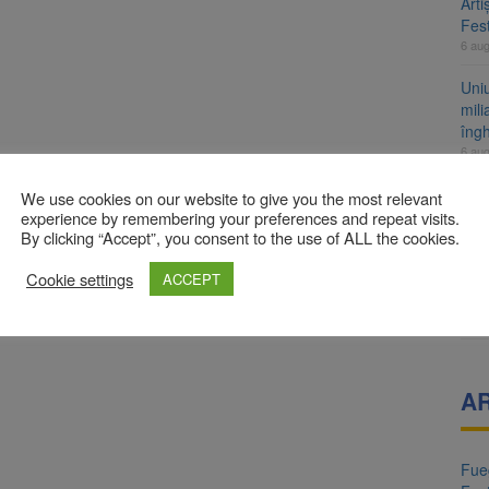
Arti
Fest
6 au
Uni
mili
îng
6 au
Moto
We use cookies on our website to give you the most relevant
6 au
experience by remembering your preferences and repeat visits.
By clicking “Accept”, you consent to the use of ALL the cookies.
Ce 
preș
Cookie settings
ACCEPT
și 
5 au
A
Fueg