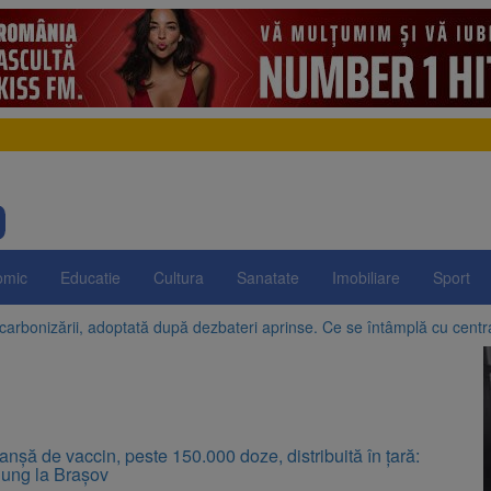
omic
Educatie
Cultura
Sanatate
Imobiliare
Sport
arbonizării, adoptată după dezbateri aprinse. Ce se întâmplă cu centr
egrității, adoptată de Senat cu amendamentele PSD și AUR. Proiectul
n SUA și Cuba vin la Brașov Jazz & Blues Festival. Ediția a 14-a are loc 
uropeană acordă Ucrainei încă 1,4 miliarde de euro din veniturile activ
a ajuns la 11,68 lei în unele benzinării
e la Zărnești. Recital special pe scena Festivalului „Ecoul Pietrei Craiu
ranșă de vaccin, peste 150.000 doze, distribuită în țară:
jung la Brașov