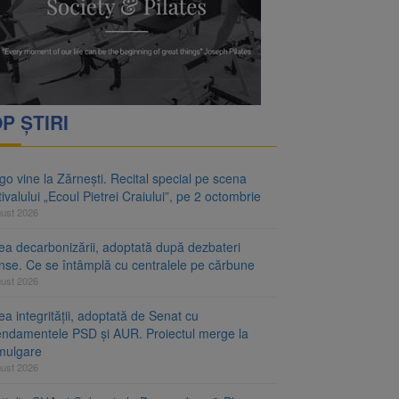
P ȘTIRI
o vine la Zărnești. Recital special pe scena
ivalului „Ecoul Pietrei Craiului”, pe 2 octombrie
gust 2026
ea decarbonizării, adoptată după dezbateri
inse. Ce se întâmplă cu centralele pe cărbune
gust 2026
a integrității, adoptată de Senat cu
ndamentele PSD și AUR. Proiectul merge la
mulgare
gust 2026