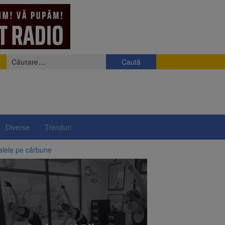
Caută
după:
Diverse
Trenduri
alele pe cărbune
 merge la promulgare
între 14 și 16 august
elor rusești înghețate
lui”, pe 2 octombrie