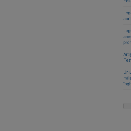
Fest
Leg
apr
Lege
ame
pro
Arti
Fest
Uni
mili
îng