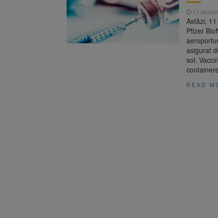
11 ianuar
Astăzi, 11
Pfizer Bi
aeroportur
asigurat d
sol. Vacci
containere
READ M