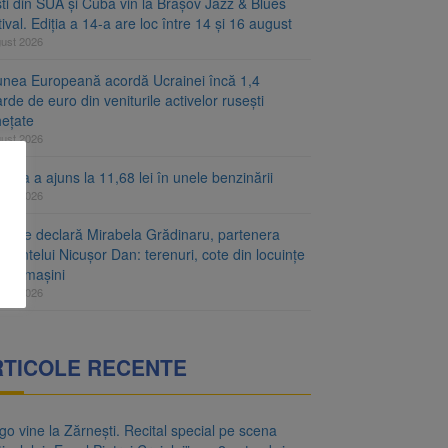
ști din SUA și Cuba vin la Brașov Jazz & Blues
ival. Ediția a 14-a are loc între 14 și 16 august
gust 2026
unea Europeană acordă Ucrainei încă 1,4
arde de euro din veniturile activelor rusești
hețate
gust 2026
rina a ajuns la 11,68 lei în unele benzinării
gust 2026
avere declară Mirabela Grădinaru, partenera
edintelui Nicușor Dan: terenuri, cote din locuințe
două mașini
gust 2026
RTICOLE RECENTE
o vine la Zărnești. Recital special pe scena