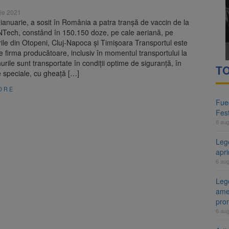
ie 2021
 ianuarie, a sosit în România a patra tranșă de vaccin de la
oNTech, constând în 150.150 doze, pe cale aeriană, pe
ile din Otopeni, Cluj-Napoca și Timișoara Transportul este
e firma producătoare, inclusiv în momentul transportului la
nurile sunt transportate în condiții optime de siguranță, în
TO
 speciale, cu gheață […]
ORE
Fueg
Fest
6 au
Leg
apr
6 au
Lege
ame
pro
6 au