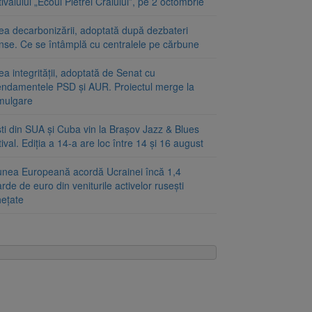
ivalului „Ecoul Pietrei Craiului”, pe 2 octombrie
ea decarbonizării, adoptată după dezbateri
inse. Ce se întâmplă cu centralele pe cărbune
a integrității, adoptată de Senat cu
ndamentele PSD și AUR. Proiectul merge la
mulgare
ști din SUA și Cuba vin la Brașov Jazz & Blues
ival. Ediția a 14-a are loc între 14 și 16 august
unea Europeană acordă Ucrainei încă 1,4
arde de euro din veniturile activelor rusești
hețate