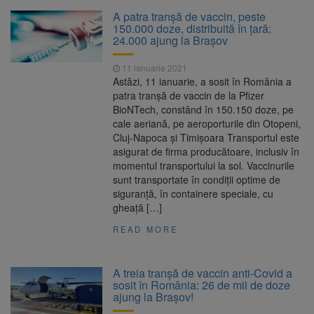
La 97 de ani, a doborât
9 august 2026
A patra tranșă de vaccin, peste
propriul record mondial. Betty Bromage a
150.000 doze, distribuită în țară:
zburat din nou pe aripa unui avion
24.000 ajung la Brașov
Avocații fraților Andrew și
9 august 2026
11 ianuarie 2021
Tristan Tate cer eliberarea lor pe cauțiune în
Astăzi, 11 ianuarie, a sosit în România a
SUA
patra tranșă de vaccin de la Pfizer
BioNTech, constând în 150.150 doze, pe
Se schimbă examenul de
8 august 2026
cale aeriană, pe aeroporturile din Otopeni,
medic specialist. Subiecte unice în toată țara,
Cluj-Napoca și Timișoara Transportul este
aceeași oră și același barem
asigurat de firma producătoare, inclusiv în
momentul transportului la sol. Vaccinurile
Se schimbă regulile pentru
9 august 2026
sunt transportate în condiții optime de
capsulele de cafea și ambalajele de unică
siguranță, în containere speciale, cu
folosință. Noul regulament UE se aplică din 12
gheață […]
august
READ MORE
A treia tranșă de vaccin anti-Covid a
sosit în România: 26 de mii de doze
ajung la Brașov!