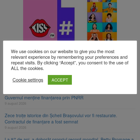
TOP ȘTIRI
We use cookies on our website to give you the most
relevant experience by remembering your preferences and
repeat visits. By clicking “Accept”, you consent to the use of
Se schimbă regulile pentru capsulele de cafea și ambalajele de
ALL the cookies.
unică folosință. Noul regulament UE se aplică din 12 august
Cookie settings
9 august 2026
ACCEPT
Carte electronică de identitate gratuită până pe 29 august 2026.
Guvernul menține finanțarea prin PNRR
9 august 2026
Zece troițe istorice din Șcheii Brașovului vor fi restaurate.
Contractul de finanțare a fost semnat
9 august 2026
La 97 de ani, a doborât propriul record mondial. Betty Bromage a