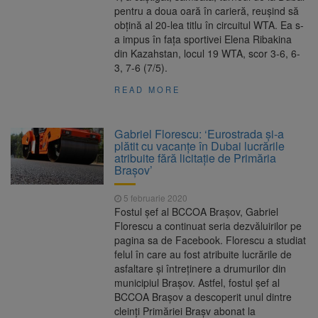
pentru a doua oară în carieră, reuşind să
obţină al 20-lea titlu în circuitul WTA. Ea s-
a impus în faţa sportivei Elena Ribakina
din Kazahstan, locul 19 WTA, scor 3-6, 6-
3, 7-6 (7/5).
READ MORE
Gabriel Florescu: ‘Eurostrada și-a
plătit cu vacanțe în Dubai lucrările
atribuite fără licitație de Primăria
Brașov’
5 februarie 2020
Fostul șef al BCCOA Brașov, Gabriel
Florescu a continuat seria dezvăluirilor pe
pagina sa de Facebook. Florescu a studiat
felul în care au fost atribuite lucrările de
asfaltare și întreținere a drumurilor din
municipiul Brașov. Astfel, fostul șef al
BCCOA Brașov a descoperit unul dintre
cleinți Primăriei Brașv abonat la