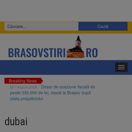
Caută
după:
Toggl
navig
Breaking News
Dosar de evaziune fiscală de
7 august 2026
peste 330.000 de lei, clasat la Brașov după
plata prejudiciului
Primăria Brașov amenință cu
7 august 2026
sistarea plăților către Brai-Cata și Comprest.
dubai
Motivul: platforme de gunoi neigienizate