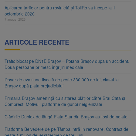
Aplicarea tarifelor pentru rovinietă și TollRo va începe la 1
octombrie 2026
7 august 2026
ARTICOLE RECENTE
Trafic blocat pe DN1E Brașov – Poiana Brașov după un accident.
Două persoane primesc îngrijiri medicale
Dosar de evaziune fiscală de peste 330.000 de lei, clasat la
Brașov după plata prejudiciului
Primăria Brașov amenință cu sistarea plăților către Brai-Cata și
Comprest. Motivul: platforme de gunoi neigienizate
Clădirile Duplex de lângă Piața Star din Brașov au fost demolate
Platforma Belvedere de pe Tâmpa intră în renovare. Contract de
peste 1 milion de lei și termen de trei luni