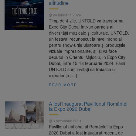
altitudine
24 ianuarie 2024
Timp de 4 zile, UNTOLD va transforma
Expo City Dubai într-un paradis al
diversității muzicale și culturale. UNTOLD,
un festival recunoscut la nivel mondial
pentru show-urile uluitoare și producțiile
vizuale impresionante, și își va face
debutul în Orientul Mijlociu, în Expo City
Dubai, între 15-18 februarie 2024. Fanii
UNTOLD sunt invitați să trăiască o
experiență […]
READ MORE
A fost inaugurat Pavilionul României
la Expo 2020 Dubai
3 octombrie 2021
Pavilionul naţional al României la Expo
2020 Dubai a fost inaugurat recent, de