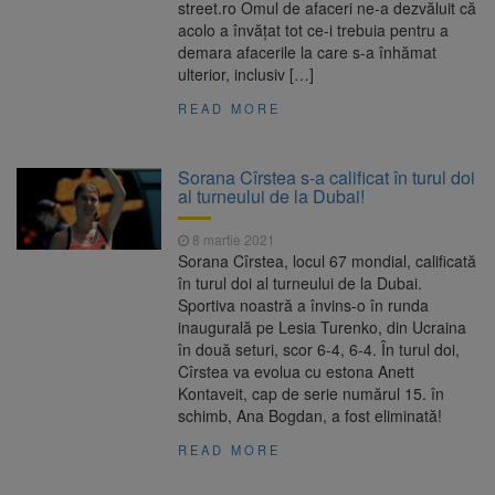
street.ro Omul de afaceri ne-a dezvăluit că
acolo a învățat tot ce-i trebuia pentru a
demara afacerile la care s-a înhămat
ulterior, inclusiv […]
READ MORE
Sorana Cîrstea s-a calificat în turul doi
al turneului de la Dubai!
8 martie 2021
Sorana Cîrstea, locul 67 mondial, calificată
în turul doi al turneului de la Dubai.
Sportiva noastră a învins-o în runda
inaugurală pe Lesia Turenko, din Ucraina
în două seturi, scor 6-4, 6-4. În turul doi,
Cîrstea va evolua cu estona Anett
Kontaveit, cap de serie numărul 15. în
schimb, Ana Bogdan, a fost eliminată!
READ MORE