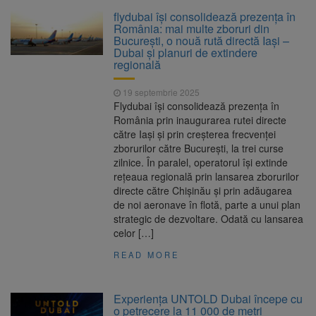
Clădirile Duplex de lângă
7 august 2026
flydubai își consolidează prezența în
Piața Star din Brașov au fost demolate
România: mai multe zboruri din
București, o nouă rută directă Iași –
Dubai și planuri de extindere
Platforma Belvedere de pe
7 august 2026
regională
Tâmpa intră în renovare. Contract de peste 1
milion de lei și termen de trei luni
19 septembrie 2025
Flydubai își consolidează prezența în
Unul dintre cele mai mari
7 august 2026
România prin inaugurarea rutei directe
parcuri ale Brașovului va fi amenajat în
către Iași și prin creșterea frecvenței
Bartolomeu-Avantgarden. Contractul a fost
zborurilor către București, la trei curse
semnat (FOTO)
zilnice. În paralel, operatorul își extinde
Trafic blocat pe DN1E Brașov
7 august 2026
rețeaua regională prin lansarea zborurilor
– Poiana Brașov după un accident. Două
directe către Chișinău și prin adăugarea
persoane primesc îngrijiri medicale
de noi aeronave în flotă, parte a unui plan
strategic de dezvoltare. Odată cu lansarea
celor […]
READ MORE
Experiența UNTOLD Dubai începe cu
o petrecere la 11 000 de metri