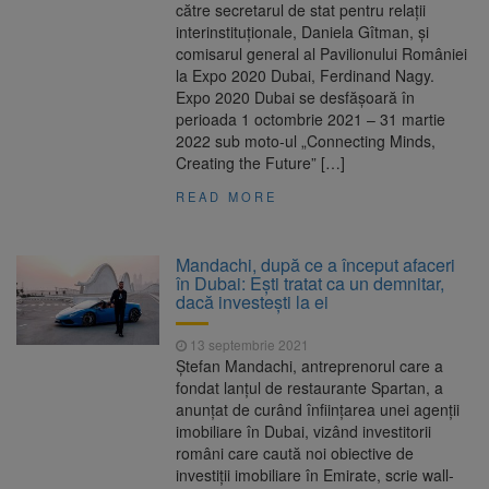
către secretarul de stat pentru relaţii
interinstituţionale, Daniela Gîtman, şi
comisarul general al Pavilionului României
la Expo 2020 Dubai, Ferdinand Nagy.
Expo 2020 Dubai se desfăşoară în
perioada 1 octombrie 2021 – 31 martie
2022 sub moto-ul „Connecting Minds,
Creating the Future” […]
READ MORE
Mandachi, după ce a început afaceri
în Dubai: Ești tratat ca un demnitar,
dacă investești la ei
13 septembrie 2021
Ștefan Mandachi, antreprenorul care a
fondat lanțul de restaurante Spartan, a
anunțat de curând înființarea unei agenții
imobiliare în Dubai, vizând investitorii
români care caută noi obiective de
investiții imobiliare în Emirate, scrie wall-