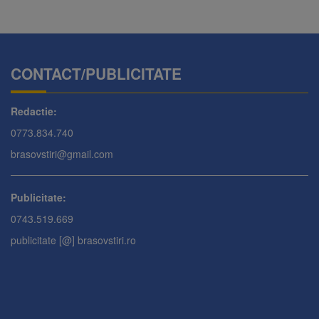
CONTACT/PUBLICITATE
Redactie:
0773.834.740
brasovstiri@gmail.com
Publicitate:
0743.519.669
publicitate [@] brasovstiri.ro