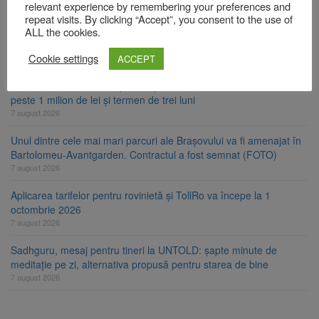
Comprest. Motivul: platforme de gunoi neigienizate
relevant experience by remembering your preferences and
repeat visits. By clicking “Accept”, you consent to the use of
7 august 2026
ALL the cookies.
Clădirile Duplex de lângă Piața Star din Brașov au fost demolate
Cookie settings
ACCEPT
7 august 2026
Platforma Belvedere de pe Tâmpa intră în renovare. Contract de
peste 1 milion de lei și termen de trei luni
7 august 2026
Unul dintre cele mai mari parcuri ale Brașovului va fi amenajat în
Bartolomeu-Avantgarden. Contractul a fost semnat (FOTO)
7 august 2026
Aplicarea tarifelor pentru rovinietă și TollRo va începe la 1
octombrie 2026
7 august 2026
Sadhguru, mesaj pentru tineri la UNTOLD: șapte minute de
meditație pe zi, alternativa propusă pentru starea de bine
7 august 2026