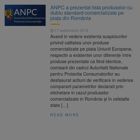
Platforma Belvedere de pe
7 august 2026
ANPC a prezentat lista produselor cu
Tâmpa intră în renovare. Contract de peste 1
dublu standard comercializate pe
milion de lei și termen de trei luni
piața din România
Unul dintre cele mai mari
7 august 2026
17 septembrie 2019
parcuri ale Brașovului va fi amenajat în
Avand in vedere existenta suspiciunilor
Bartolomeu-Avantgarden. Contractul a fost
privind calitatea unor produse
semnat (FOTO)
comercializate pe piata Uniunii Europene,
Aplicarea tarifelor pentru
7 august 2026
respectiv a existentei unor diferenţe între
rovinietă și TollRo va începe la 1 octombrie
produse prezentate ca fiind identice,
2026
comisarii din cadrul Autoritatii Nationale
pentru Protectia Consumatorilor au
Dosar de evaziune fiscală de
7 august 2026
desfasurat actiuni de verificare in vederea
peste 330.000 de lei, clasat la Brașov după
compararii parametrilor declarati prin
plata prejudiciului
etichetare in cazul produselor
comercializate in România şi în celelalte
state […]
READ MORE