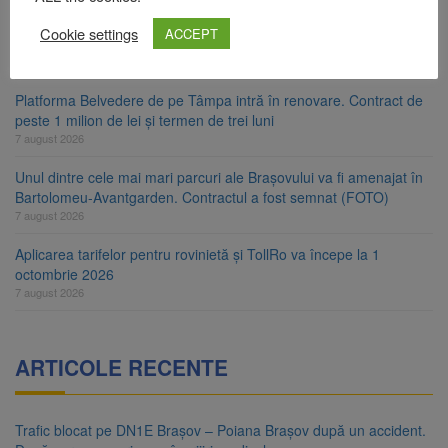
7 august 2026
Cookie settings
ACCEPT
Clădirile Duplex de lângă Piața Star din Brașov au fost demolate
7 august 2026
Platforma Belvedere de pe Tâmpa intră în renovare. Contract de
peste 1 milion de lei și termen de trei luni
7 august 2026
Unul dintre cele mai mari parcuri ale Brașovului va fi amenajat în
Bartolomeu-Avantgarden. Contractul a fost semnat (FOTO)
7 august 2026
Aplicarea tarifelor pentru rovinietă și TollRo va începe la 1
octombrie 2026
7 august 2026
ARTICOLE RECENTE
Trafic blocat pe DN1E Brașov – Poiana Brașov după un accident.