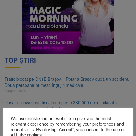
TOP ȘTIRI
Trafic blocat pe DN1E Brașov – Poiana Brașov după un accident.
Două persoane primesc îngrijiri medicale
7 august 2026
Dosar de evaziune fiscală de peste 330.000 de lei, clasat la
Brașov după plata prejudiciului
7 august 2026
We use cookies on our website to give you the most
relevant experience by remembering your preferences and
Primăria Brașov amenință cu sistarea plăților către Brai-Cata și
repeat visits. By clicking “Accept”, you consent to the use of
Comprest. Motivul: platforme de gunoi neigienizate
ALL the cookies.