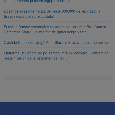
Două persoane primesc îngrijiri medicale
Dosar de evaziune fiscală de peste 330.000 de lei, clasat la
Brașov după plata prejudiciului
Primăria Brașov amenință cu sistarea plăților către Brai-Cata și
Comprest. Motivul: platforme de gunoi neigienizate
Clădirile Duplex de lângă Piața Star din Brașov au fost demolate
Platforma Belvedere de pe Tâmpa intră în renovare. Contract de
peste 1 milion de lei și termen de trei luni