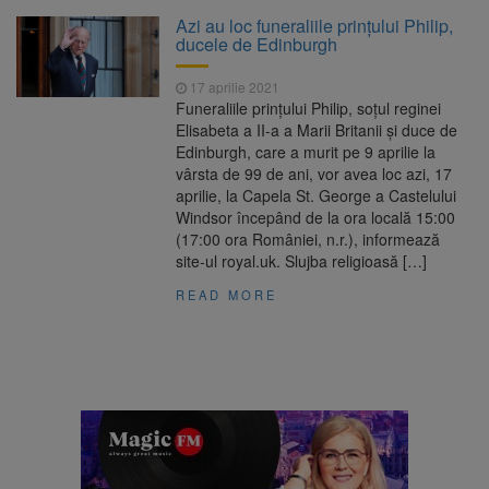
Clădirile Duplex de lângă
7 august 2026
Azi au loc funeraliile prințului Philip,
Piața Star din Brașov au fost demolate
ducele de Edinburgh
17 aprilie 2021
Platforma Belvedere de pe
7 august 2026
Funeraliile prinţului Philip, soţul reginei
Tâmpa intră în renovare. Contract de peste 1
Elisabeta a II-a a Marii Britanii şi duce de
milion de lei și termen de trei luni
Edinburgh, care a murit pe 9 aprilie la
vârsta de 99 de ani, vor avea loc azi, 17
Unul dintre cele mai mari
7 august 2026
aprilie, la Capela St. George a Castelului
parcuri ale Brașovului va fi amenajat în
Windsor începând de la ora locală 15:00
Bartolomeu-Avantgarden. Contractul a fost
(17:00 ora României, n.r.), informează
semnat (FOTO)
site-ul royal.uk. Slujba religioasă […]
Trafic blocat pe DN1E Brașov
7 august 2026
– Poiana Brașov după un accident. Două
READ MORE
persoane primesc îngrijiri medicale