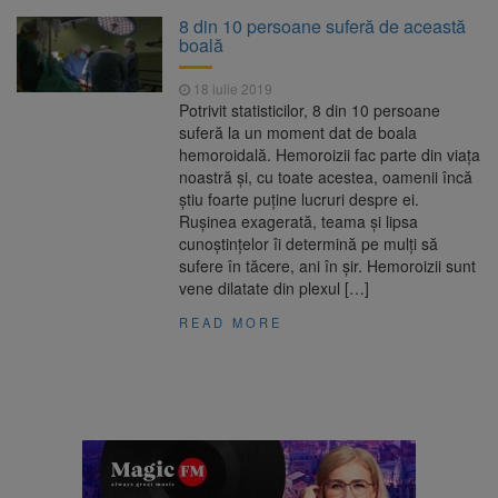
Clădirile Duplex de lângă
7 august 2026
8 din 10 persoane suferă de această
Piața Star din Brașov au fost demolate
boală
18 iulie 2019
Platforma Belvedere de pe
7 august 2026
Potrivit statisticilor, 8 din 10 persoane
Tâmpa intră în renovare. Contract de peste 1
suferă la un moment dat de boala
milion de lei și termen de trei luni
hemoroidală. Hemoroizii fac parte din viața
noastră și, cu toate acestea, oamenii încă
Unul dintre cele mai mari
7 august 2026
știu foarte puține lucruri despre ei.
parcuri ale Brașovului va fi amenajat în
Rușinea exagerată, teama și lipsa
Bartolomeu-Avantgarden. Contractul a fost
cunoștințelor îi determină pe mulți să
semnat (FOTO)
sufere în tăcere, ani în șir. Hemoroizii sunt
Trafic blocat pe DN1E Brașov
7 august 2026
vene dilatate din plexul […]
– Poiana Brașov după un accident. Două
persoane primesc îngrijiri medicale
READ MORE