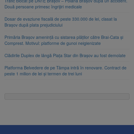
Trafic blocat pe DN1E Brașov – Poiana Brașov după un accident.
Două persoane primesc îngrijiri medicale
Dosar de evaziune fiscală de peste 330.000 de lei, clasat la
Brașov după plata prejudiciului
Primăria Brașov amenință cu sistarea plăților către Brai-Cata și
Comprest. Motivul: platforme de gunoi neigienizate
Clădirile Duplex de lângă Piața Star din Brașov au fost demolate
Platforma Belvedere de pe Tâmpa intră în renovare. Contract de
peste 1 milion de lei și termen de trei luni