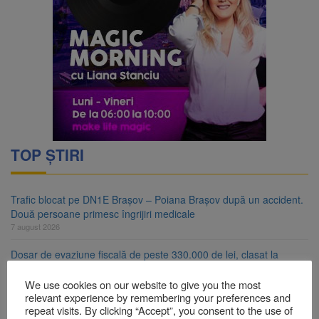
TOP ȘTIRI
Trafic blocat pe DN1E Brașov – Poiana Brașov după un accident.
Două persoane primesc îngrijiri medicale
7 august 2026
Dosar de evaziune fiscală de peste 330.000 de lei, clasat la
Brașov după plata prejudiciului
7 august 2026
We use cookies on our website to give you the most
relevant experience by remembering your preferences and
Primăria Brașov amenință cu sistarea plăților către Brai-Cata și
repeat visits. By clicking “Accept”, you consent to the use of