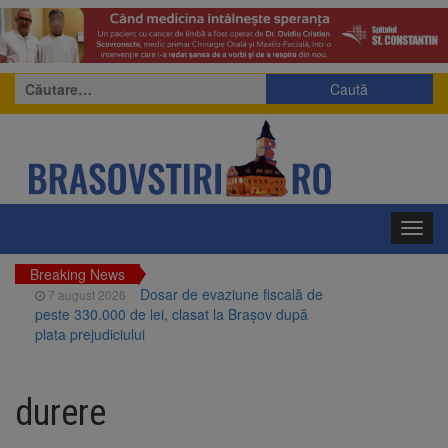
Caută
după:
Toggl
navig
Breaking News
Dosar de evaziune fiscală de
7 august 2026
peste 330.000 de lei, clasat la Brașov după
plata prejudiciului
Primăria Brașov amenință cu
7 august 2026
sistarea plăților către Brai-Cata și Comprest.
durere
Motivul: platforme de gunoi neigienizate