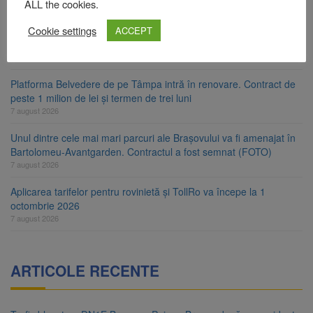
ALL the cookies.
Comprest. Motivul: platforme de gunoi neigienizate
7 august 2026
Cookie settings
ACCEPT
Clădirile Duplex de lângă Piața Star din Brașov au fost demolate
7 august 2026
Platforma Belvedere de pe Tâmpa intră în renovare. Contract de
peste 1 milion de lei și termen de trei luni
7 august 2026
Unul dintre cele mai mari parcuri ale Brașovului va fi amenajat în
Bartolomeu-Avantgarden. Contractul a fost semnat (FOTO)
7 august 2026
Aplicarea tarifelor pentru rovinietă și TollRo va începe la 1
octombrie 2026
7 august 2026
ARTICOLE RECENTE