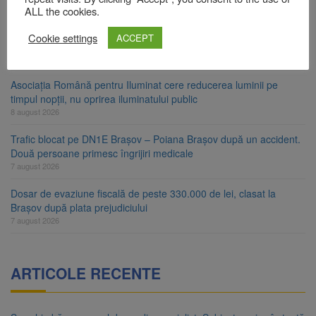
8 august 2026
ALL the cookies.
Ungaria renunță la apelul pentru reducerea consumului de
Cookie settings
ACCEPT
energie. Nivelul Dunării a început să crească
8 august 2026
Asociația Română pentru Iluminat cere reducerea luminii pe
timpul nopții, nu oprirea iluminatului public
8 august 2026
Trafic blocat pe DN1E Brașov – Poiana Brașov după un accident.
Două persoane primesc îngrijiri medicale
7 august 2026
Dosar de evaziune fiscală de peste 330.000 de lei, clasat la
Brașov după plata prejudiciului
7 august 2026
ARTICOLE RECENTE