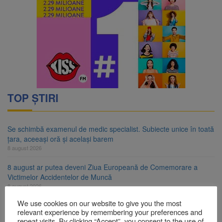
TOP ȘTIRI
Se schimbă examenul de medic specialist. Subiecte unice în toată
țara, aceeași oră și același barem
8 august 2026
8 august ar putea deveni Ziua Europeană de Comemorare a
Victimelor Accidentelor de Muncă
8 august 2026
We use cookies on our website to give you the most
Am început demolarea fostului complex Duplex 91, de lângă Piața
relevant experience by remembering your preferences and
Star
repeat visits. By clicking “Accept”, you consent to the use of