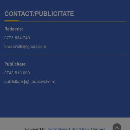
CONTACT/PUBLICITATE
Redactie:
0773.834.740
brasovstiri@gmail.com
Publicitate:
0743.519.669
publicitate [@] brasovstiri.ro
Powered by
WordPress
|
Bootstrap Themes