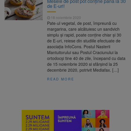
Mesele de post pot conține până la 30
Nivelul Dunării a început să crească
de E-uri!
Asociația Română pentru
8 august 2026
Iluminat cere reducerea luminii pe timpul
18 noiembrie 2020
nopții, nu oprirea iluminatului public
Pate-ul vegetal, de post, împreună cu
Trafic blocat pe DN1E Brașov
7 august 2026
margarina, care alcătuiesc un sandvich
– Poiana Brașov după un accident. Două
simplu și rapid, poate conține chiar și 30
persoane primesc îngrijiri medicale
de E-uri, reiese din studiile efectuate de
Se schimbă examenul de
8 august 2026
asociația InfoCons. Postul Nasterii
medic specialist. Subiecte unice în toată țara,
Mantuitorului sau Postul Craciunului la
aceeași oră și același barem
ortodocși tine 40 de zile, începand cu data
de 15 noiembrie 2020 si sfârșind la 25
decembrie 2020, potrivit Mediafax. […]
READ MORE