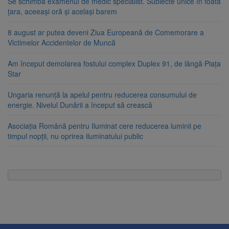
Se schimbă examenul de medic specialist. Subiecte unice în toată
țara, aceeași oră și același barem
8 august ar putea deveni Ziua Europeană de Comemorare a
Victimelor Accidentelor de Muncă
Am început demolarea fostului complex Duplex 91, de lângă Piața
Star
Ungaria renunță la apelul pentru reducerea consumului de
energie. Nivelul Dunării a început să crească
Asociația Română pentru Iluminat cere reducerea luminii pe
timpul nopții, nu oprirea iluminatului public