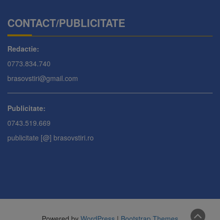
CONTACT/PUBLICITATE
Redactie:
0773.834.740
brasovstiri@gmail.com
Publicitate:
0743.519.669
publicitate [@] brasovstiri.ro
Powered by
WordPress
|
Bootstrap Themes