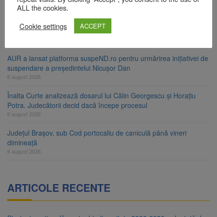
6 august 2026
ALL the cookies.
Urmele atelajului i-au condus pe polițiști la cioate. Bărbat prins în
Cookie settings
ACCEPT
pădure la Ormeniș
6 august 2026
AUR a lansat platforma suspeND.ro pentru urmărirea inițiativei de
suspendare a președintelui Nicușor Dan
6 august 2026
Înalta Curte analizează dosarul lui Călin Georgescu și Horațiu
Potra. Judecătorii decid dacă începe procesul
6 august 2026
Județul Brașov, sub Cod portocaliu de caniculă până vineri
dimineață
6 august 2026
ARTICOLE RECENTE