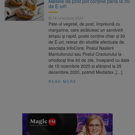
Mesele de post pot conține până la 30
Ormeniș
de E-uri!
AUR a lansat platforma
6 august 2026
suspeND.ro pentru urmărirea inițiativei de
18 noiembrie 2020
suspendare a președintelui Nicușor Dan
Pate-ul vegetal, de post, împreună cu
Înalta Curte analizează
6 august 2026
margarina, care alcătuiesc un sandvich
dosarul lui Călin Georgescu și Horațiu Potra.
simplu și rapid, poate conține chiar și 30
Judecătorii decid dacă începe procesul
de E-uri, reiese din studiile efectuate de
Strategia națională pentru
6 august 2026
asociația InfoCons. Postul Nasterii
biodiversitate 2026-2030, adoptată de Senat.
Mantuitorului sau Postul Craciunului la
Proiectul merge la promulgare
ortodocși tine 40 de zile, începand cu data
de 15 noiembrie 2020 si sfârșind la 25
decembrie 2020, potrivit Mediafax. […]
READ MORE