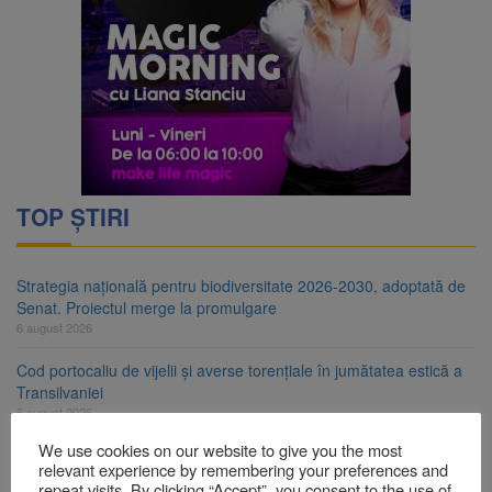
TOP ȘTIRI
Strategia națională pentru biodiversitate 2026-2030, adoptată de
Senat. Proiectul merge la promulgare
6 august 2026
Cod portocaliu de vijelii și averse torențiale în jumătatea estică a
Transilvaniei
6 august 2026
We use cookies on our website to give you the most
Bărbat din Victoria, reținut după ce și-ar fi agresat soția de două
relevant experience by remembering your preferences and
ori în câteva zile
repeat visits. By clicking “Accept”, you consent to the use of