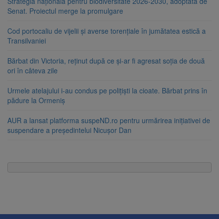
Strategia națională pentru biodiversitate 2026-2030, adoptată de
Senat. Proiectul merge la promulgare
Cod portocaliu de vijelii și averse torențiale în jumătatea estică a
Transilvaniei
Bărbat din Victoria, reținut după ce și-ar fi agresat soția de două
ori în câteva zile
Urmele atelajului i-au condus pe polițiști la cioate. Bărbat prins în
pădure la Ormeniș
AUR a lansat platforma suspeND.ro pentru urmărirea inițiativei de
suspendare a președintelui Nicușor Dan