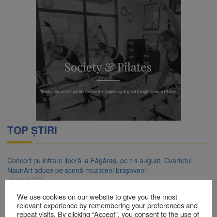
TOP ȘTIRI
Concert cu intrare liberă la Făgăraș, pe 14 august. Cvartetul
NaunArt aduce pe scenă muzicieni brașoveni
10 august 2026
We use cookies on our website to give you the most
RATBV a reluat circulația pe linia 510 Brașov – Hărman
relevant experience by remembering your preferences and
10 august 2026
repeat visits. By clicking “Accept”, you consent to the use of