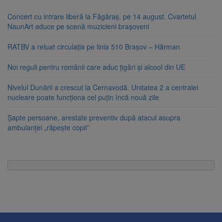
Concert cu intrare liberă la Făgăraș, pe 14 august. Cvartetul
NaunArt aduce pe scenă muzicieni brașoveni
RATBV a reluat circulația pe linia 510 Brașov – Hărman
Noi reguli pentru românii care aduc țigări și alcool din UE
Nivelul Dunării a crescut la Cernavodă. Unitatea 2 a centralei
nucleare poate funcționa cel puțin încă nouă zile
Șapte persoane, arestate preventiv după atacul asupra
ambulanței „răpește copii”