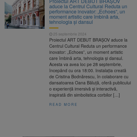
Proiectul ART DEBUT BRAȘOV
poate funcționa cel puțin încă nouă zile
aduce la Centrul Cultural Reduta un
Șapte persoane, arestate
10 august 2026
performance inovator: „Echoes”, un
preventiv după atacul asupra ambulanței
moment artistic care îmbină arta,
„răpește copii”
tehnologia și dansul
A căzut aproximativ 10 metri
10 august 2026
în Piatra Craiului. Turist salvat de Salvamont
25 septembrie 2024
Zărnești
Proiectul ART DEBUT BRAȘOV aduce la
Concert cu intrare liberă la
10 august 2026
Centrul Cultural Reduta un performance
Făgăraș, pe 14 august. Cvartetul NaunArt
inovator: „Echoes”, un moment artistic
aduce pe scenă muzicieni brașoveni
care îmbină arta, tehnologia și dansul.
Acesta va avea loc pe 28 septembrie,
începând cu ora 18:00. Instalația creată
de Cristina Bodnărescu, în colaborare cu
dansatoarea Oana Băluță, oferă publicului
o experiență imersivă și interactivă,
inspirată din simbolistica corbilor […]
READ MORE