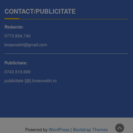
CONTACT/PUBLICITATE
Redactie:
0773.834.740
brasovstiri@gmail.com
Publicitate:
0743.519.669
publicitate [@] brasovstiri.ro
Powered by
WordPress
|
Bootstrap Themes