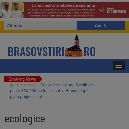
Caută
după:
Toggl
navig
Breaking News
Dosar de evaziune fiscală de
7 august 2026
peste 330.000 de lei, clasat la Brașov după
plata prejudiciului
Primăria Brașov amenință cu
7 august 2026
sistarea plăților către Brai-Cata și Comprest.
ecologice
Motivul: platforme de gunoi neigienizate