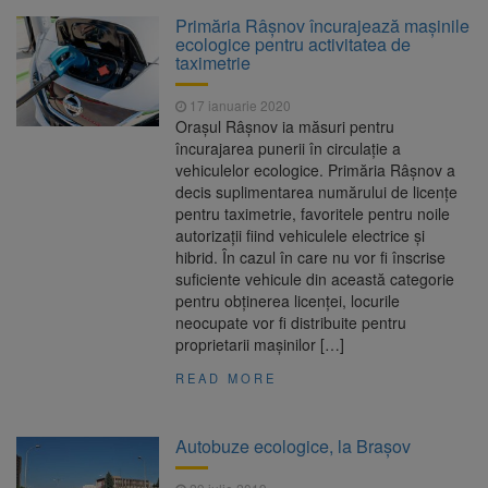
Clădirile Duplex de lângă
7 august 2026
Primăria Râșnov încurajează mașinile
Piața Star din Brașov au fost demolate
ecologice pentru activitatea de
taximetrie
Platforma Belvedere de pe
7 august 2026
17 ianuarie 2020
Tâmpa intră în renovare. Contract de peste 1
Orașul Râșnov ia măsuri pentru
milion de lei și termen de trei luni
încurajarea punerii în circulație a
vehiculelor ecologice. Primăria Râșnov a
Unul dintre cele mai mari
7 august 2026
decis suplimentarea numărului de licențe
parcuri ale Brașovului va fi amenajat în
pentru taximetrie, favoritele pentru noile
Bartolomeu-Avantgarden. Contractul a fost
autorizații fiind vehiculele electrice și
semnat (FOTO)
hibrid. În cazul în care nu vor fi înscrise
Trafic blocat pe DN1E Brașov
7 august 2026
suficiente vehicule din această categorie
– Poiana Brașov după un accident. Două
pentru obținerea licenței, locurile
persoane primesc îngrijiri medicale
neocupate vor fi distribuite pentru
proprietarii mașinilor […]
READ MORE
Autobuze ecologice, la Brașov