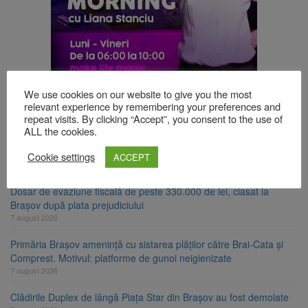
TOP ȘTIRI
We use cookies on our website to give you the most
relevant experience by remembering your preferences and
repeat visits. By clicking “Accept”, you consent to the use of
ALL the cookies.
Trafic blocat pe DN1E Brașov – Poiana Brașov după un accident.
Două persoane primesc îngrijiri medicale
Cookie settings
ACCEPT
7 august 2026
Dosar de evaziune fiscală de peste 330.000 de lei, clasat la
Brașov după plata prejudiciului
7 august 2026
Primăria Brașov amenință cu sistarea plăților către Brai-Cata și
Comprest. Motivul: platforme de gunoi neigienizate
7 august 2026
Clădirile Duplex de lângă Piața Star din Brașov au fost demolate