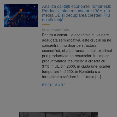
La 97 de ani, a doborât
9 august 2026
Analiza calității economiei românești:
propriul record mondial. Betty Bromage a
Productivitatea resurselor la 38% din
zburat din nou pe aripa unui avion
media UE și decuplarea creșterii PIB
de eficiență
Avocații fraților Andrew și
9 august 2026
Tristan Tate cer eliberarea lor pe cauțiune în
25 ianuarie 2024
SUA
Pentru a construi o economie cu valoare
adăugată semnificativă, este crucial să ne
Se schimbă examenul de
8 august 2026
concentrăm nu doar pe structura
medic specialist. Subiecte unice în toată țara,
economică, ci și pe randamentul, exprimat
aceeași oră și același barem
prin productivitatea resurselor. În timp ce
productivitatea resurselor a crescut cu
Se schimbă regulile pentru
9 august 2026
37% în UE din 2000, în ciuda unei scăderi
capsulele de cafea și ambalajele de unică
temporare în 2020, în România s-a
folosință. Noul regulament UE se aplică din 12
înregistrat o scădere în ultimele […]
august
READ MORE