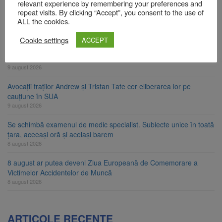
relevant experience by remembering your preferences and
Zece troițe istorice din Șcheii Brașovului vor fi restaurate.
repeat visits. By clicking “Accept”, you consent to the use of
Contractul de finanțare a fost semnat
ALL the cookies.
9 august 2026
Cookie settings
ACCEPT
La 97 de ani, a doborât propriul record mondial. Betty Bromage a
zburat din nou pe aripa unui avion
9 august 2026
Avocații fraților Andrew și Tristan Tate cer eliberarea lor pe
cauțiune în SUA
9 august 2026
Se schimbă examenul de medic specialist. Subiecte unice în toată
țara, aceeași oră și același barem
8 august 2026
8 august ar putea deveni Ziua Europeană de Comemorare a
Victimelor Accidentelor de Muncă
8 august 2026
ARTICOLE RECENTE