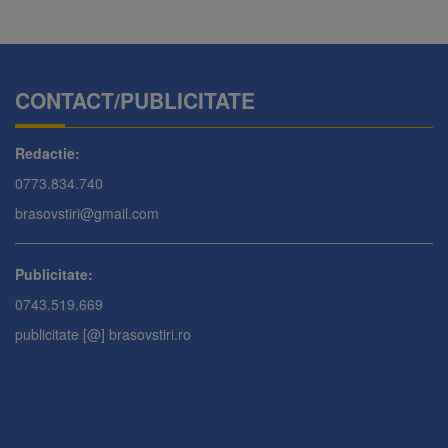
CONTACT/PUBLICITATE
Redactie:
0773.834.740
brasovstiri@gmail.com
Publicitate:
0743.519.669
publicitate [@] brasovstiri.ro