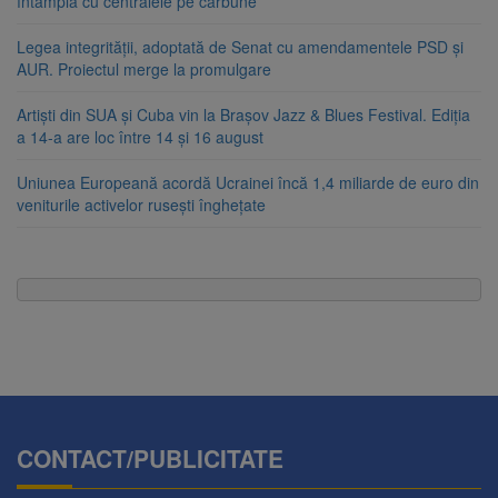
întâmplă cu centralele pe cărbune
Legea integrității, adoptată de Senat cu amendamentele PSD și
AUR. Proiectul merge la promulgare
Artiști din SUA și Cuba vin la Brașov Jazz & Blues Festival. Ediția
a 14-a are loc între 14 și 16 august
Uniunea Europeană acordă Ucrainei încă 1,4 miliarde de euro din
veniturile activelor rusești înghețate
CONTACT/PUBLICITATE