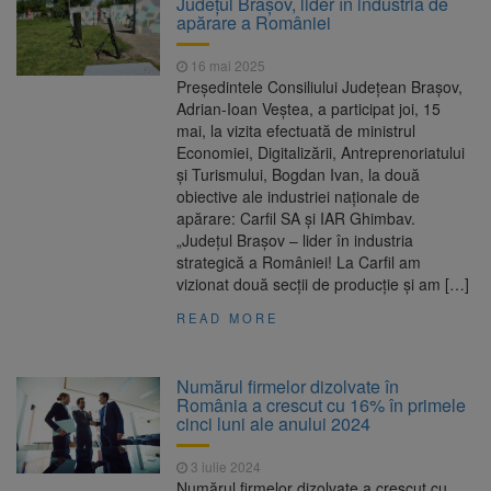
Județul Brașov, lider în industria de
are loc între 14 și 16 august
apărare a României
Uniunea Europeană acordă
6 august 2026
Ucrainei încă 1,4 miliarde de euro din
16 mai 2025
veniturile activelor rusești înghețate
Preşedintele Consiliului Judeţean Braşov,
Motorina a ajuns la 11,68 lei
6 august 2026
Adrian-Ioan Veştea, a participat joi, 15
în unele benzinării
mai, la vizita efectuată de ministrul
Economiei, Digitalizării, Antreprenoriatului
Fuego vine la Zărnești.
6 august 2026
şi Turismului, Bogdan Ivan, la două
Recital special pe scena Festivalului „Ecoul
obiective ale industriei naționale de
Pietrei Craiului”, pe 2 octombrie
apărare: Carfil SA şi IAR Ghimbav.
„Judeţul Braşov – lider în industria
strategică a României! La Carfil am
vizionat două secţii de producţie şi am […]
READ MORE
Numărul firmelor dizolvate în
România a crescut cu 16% în primele
cinci luni ale anului 2024
3 iulie 2024
Numărul firmelor dizolvate a crescut cu