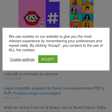
TOP ȘTIRI
We use cookies on our website to give you the most
relevant experience by remembering your preferences and
repeat visits. By clicking “Accept”, you consent to the use of
ALL the cookies.
Fuego vine la Zărnești. Recital special pe scena Festivalului
„Ecoul Pietrei Craiului”, pe 2 octombrie
Cookie settings
ACCEPT
6 august 2026
Legea decarbonizării, adoptată după dezbateri aprinse. Ce se
întâmplă cu centralele pe cărbune
6 august 2026
Legea integrității, adoptată de Senat cu amendamentele PSD și
AUR. Proiectul merge la promulgare
6 august 2026
Artiști din SUA și Cuba vin la Brașov Jazz & Blues Festival. Ediția