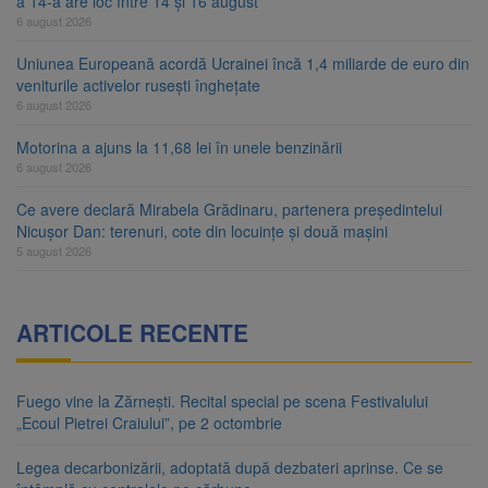
a 14-a are loc între 14 și 16 august
6 august 2026
Uniunea Europeană acordă Ucrainei încă 1,4 miliarde de euro din
veniturile activelor rusești înghețate
6 august 2026
Motorina a ajuns la 11,68 lei în unele benzinării
6 august 2026
Ce avere declară Mirabela Grădinaru, partenera președintelui
Nicușor Dan: terenuri, cote din locuințe și două mașini
5 august 2026
ARTICOLE RECENTE
Fuego vine la Zărnești. Recital special pe scena Festivalului
„Ecoul Pietrei Craiului”, pe 2 octombrie
Legea decarbonizării, adoptată după dezbateri aprinse. Ce se