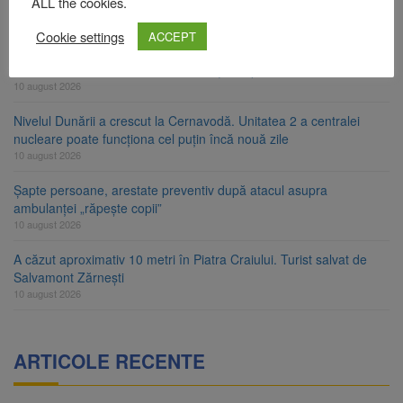
ALL the cookies.
RATBV a reluat circulația pe linia 510 Brașov – Hărman
Cookie settings
10 august 2026
ACCEPT
Noi reguli pentru românii care aduc țigări și alcool din UE
10 august 2026
Nivelul Dunării a crescut la Cernavodă. Unitatea 2 a centralei
nucleare poate funcționa cel puțin încă nouă zile
10 august 2026
Șapte persoane, arestate preventiv după atacul asupra
ambulanței „răpește copii”
10 august 2026
A căzut aproximativ 10 metri în Piatra Craiului. Turist salvat de
Salvamont Zărnești
10 august 2026
ARTICOLE RECENTE