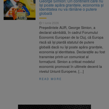
George Simion: Un continent care nu
își poate apăra granițele, economia și
Nivelul Dunării a crescut la
10 august 2026
identitatea nu va rămâne o putere
Cernavodă. Unitatea 2 a centralei nucleare
globală
poate funcționa cel puțin încă nouă zile
Șapte persoane, arestate
10 august 2026
1 iunie 2026
preventiv după atacul asupra ambulanței
Președintele AUR, George Simion, a
„răpește copii”
declarat sâmbătă, în cadrul Forumului
Încă 11,5 milioane de lei
10 august 2026
Economic European de la Cluj, că Europa
nerambursabili pentru a păstra vie istoria
riscă să își piardă statutul de putere
Brașovului
globală dacă nu își poate apăra granițele,
economia și identitatea. Declarațiile au fost
transmise printr-un comunicat al
formațiunii. Simion a criticat modelul
economic promovat în ultimele decenii la
nivelul Uniunii Europene, […]
READ MORE