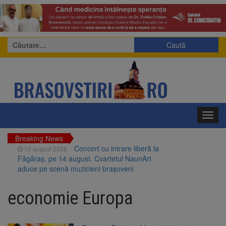
Caută
după:
Toggl
navig
Breaking News
Concert cu intrare liberă la
10 august 2026
Făgăraș, pe 14 august. Cvartetul NaunArt
aduce pe scenă muzicieni brașoveni
RATBV a reluat circulația pe
10 august 2026
linia 510 Brașov – Hărman
economie Europa
Noi reguli pentru românii
10 august 2026
care aduc țigări și alcool din UE