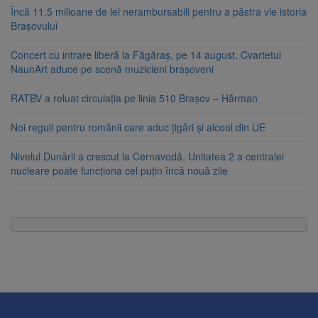
Încă 11,5 milioane de lei nerambursabili pentru a păstra vie istoria
Brașovului
Concert cu intrare liberă la Făgăraș, pe 14 august. Cvartetul
NaunArt aduce pe scenă muzicieni brașoveni
RATBV a reluat circulația pe linia 510 Brașov – Hărman
Noi reguli pentru românii care aduc țigări și alcool din UE
Nivelul Dunării a crescut la Cernavodă. Unitatea 2 a centralei
nucleare poate funcționa cel puțin încă nouă zile