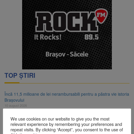
TOP ȘTIRI
Încă 11,5 milioane de lei nerambursabili pentru a păstra vie istoria
Brașovului
10 august 2026
Concert cu intrare liberă la Făgăraș, pe 14 august. Cvartetul
We use cookies on our website to give you the most
NaunArt aduce pe scenă muzicieni brașoveni
relevant experience by remembering your preferences and
10 august 2026
repeat visits. By clicking “Accept”, you consent to the use of