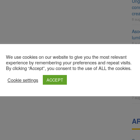
Ung
cons
cre
8 au
Aso
lumi
8 au
Tra
We use cookies on our website to give you the most relevant
un a
experience by remembering your preferences and repeat visits.
By clicking “Accept”, you consent to the use of ALL the cookies.
med
7 au
Cookie settings
ACCEPT
Dosa
clas
7 au
A