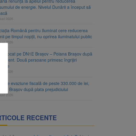
aria renunță la apelul pentru reducerea
umului de energie. Nivelul Dunării a început să
ască
gust 2026
ciația Română pentru Iluminat cere reducerea
nii pe timpul nopții, nu oprirea iluminatului public
gust 2026
fic blocat pe DN1E Brașov – Poiana Brașov după
ccident. Două persoane primesc îngrijiri
icale
gust 2026
r de evaziune fiscală de peste 330.000 de lei,
at la Brașov după plata prejudiciului
gust 2026
RTICOLE RECENTE