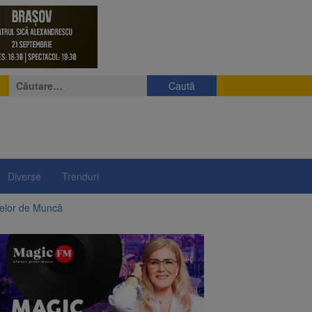
Caută
după:
Diverse
Trenduri
telor de Muncă
ii a început să crească
rea iluminatului public