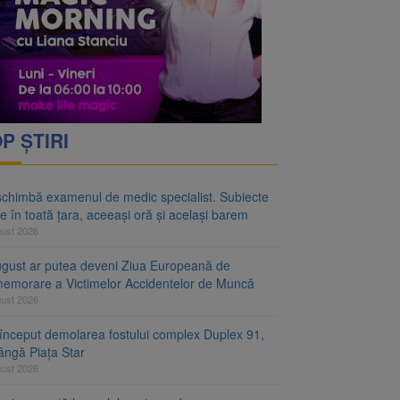
rimesc îngrijiri
oră și același barem
P ȘTIRI
schimbă examenul de medic specialist. Subiecte
e în toată țara, aceeași oră și același barem
gust 2026
ugust ar putea deveni Ziua Europeană de
emorare a Victimelor Accidentelor de Muncă
gust 2026
început demolarea fostului complex Duplex 91,
ângă Piața Star
gust 2026