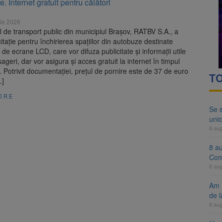
e. Internet gratuit pentru călători
ocat pe DN1E Brașov – Poiana Brașov după un accident. Două persoane p
ie 2026
ă examenul de medic specialist. Subiecte unice în toată țara, aceeași 
 de transport public din municipiul Brașov, RATBV S.A., a
icitație pentru închirierea spațiilor din autobuze destinate
 de ecrane LCD, care vor difuza publicitate și informații utile
ageri, dar vor asigura și acces gratuit la internet în timpul
or. Potrivit documentației, prețul de pornire este de 37 de euro
TO
…]
ORE
Se 
unic
8 au
8 a
Com
8 au
Am 
de l
8 au