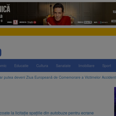
omic
Educatie
Cultura
Sanatate
Imobiliare
Sport
 ar putea deveni Ziua Europeană de Comemorare a Victimelor Acciden
t demolarea fostului complex Duplex 91, de lângă Piața Star
enunță la apelul pentru reducerea consumului de energie. Nivelul Dunăr
 Română pentru Iluminat cere reducerea luminii pe timpul nopții, nu opri
ate la licitație spațiile din autobuze pentru ecrane