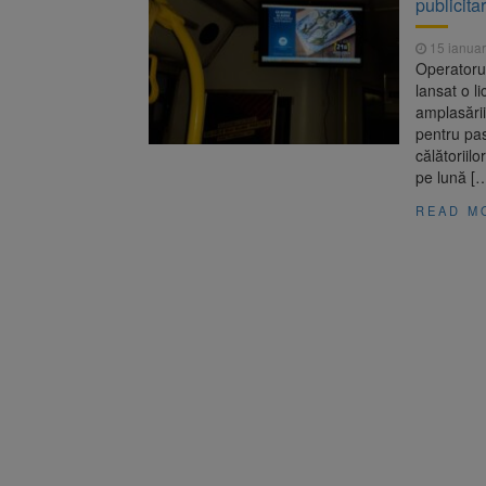
publicitar
Trafic bl
7 august 2026
medicale
15 ianuar
Se schimb
8 august 2026
Operatorul
lansat o l
amplasării
pentru pas
călătoriil
pe lună [
READ M