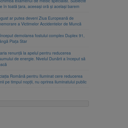
schimbă examenul de medic specialist. Subiecte
e în toată țara, aceeași oră și același barem
ugust ar putea deveni Ziua Europeană de
emorare a Victimelor Accidentelor de Muncă
început demolarea fostului complex Duplex 91,
ângă Piața Star
aria renunță la apelul pentru reducerea
umului de energie. Nivelul Dunării a început să
ască
ciația Română pentru Iluminat cere reducerea
nii pe timpul nopții, nu oprirea iluminatului public