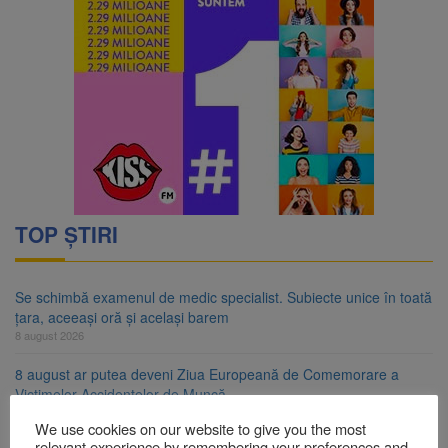
TOP ȘTIRI
Se schimbă examenul de medic specialist. Subiecte unice în toată
țara, aceeași oră și același barem
8 august 2026
8 august ar putea deveni Ziua Europeană de Comemorare a
Victimelor Accidentelor de Muncă
8 august 2026
We use cookies on our website to give you the most
relevant experience by remembering your preferences and