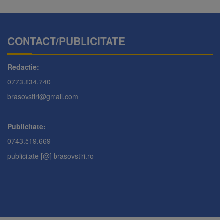
CONTACT/PUBLICITATE
Redactie:
0773.834.740
brasovstiri@gmail.com
Publicitate:
0743.519.669
publicitate [@] brasovstiri.ro