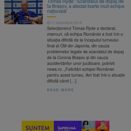
Tomas Ryde: ‘Scandalul de dopaj de
Nivelul Dunării a început să crească
la Braşov, a afectat foarte mult echipa
Asociația Română pentru
8 august 2026
națională’
Iluminat cere reducerea luminii pe timpul
nopții, nu oprirea iluminatului public
11 decembrie 2019
Trafic blocat pe DN1E Brașov
7 august 2026
Selecţionerul Tomas Ryde a declarat,
– Poiana Brașov după un accident. Două
miercuri, că echipa României a fost într-o
persoane primesc îngrijiri medicale
situaţia dificilă de la începutul turneului
Se schimbă examenul de
8 august 2026
final al CM din Japonia, din cauza
medic specialist. Subiecte unice în toată țara,
problemelor legate de scandalul de dopaj
aceeași oră și același barem
de la Corona Braşov şi din cauza
accidentărilor unor jucătoare, potrivit
news.ro. „Felicitări echipei României
pentru acest turneu. Am fost într-o situaţie
dificilă când […]
READ MORE