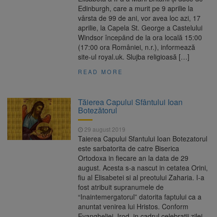
Edinburgh, care a murit pe 9 aprilie la
vârsta de 99 de ani, vor avea loc azi, 17
aprilie, la Capela St. George a Castelului
Windsor începând de la ora locală 15:00
(17:00 ora României, n.r.), informează
site-ul royal.uk. Slujba religioasă […]
READ MORE
Tăierea Capului Sfântului Ioan
Botezătorul
29 august 2019
Taierea Capului Sfantului Ioan Botezatorul
este sarbatorita de catre Biserica
Ortodoxa in fiecare an la data de 29
august. Acesta s-a nascut in cetatea Orini,
fiu al Elisabetei si al preotului Zaharia. I-a
fost atribuit supranumele de
“Inaintemergatorul” datorita faptului ca a
anuntat venirea lui Hristos. Conform
Evangheliei, Irod, in cadrul celebratii zilei