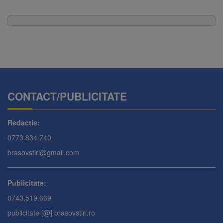
CONTACT/PUBLICITATE
Redactie:
0773.834.740
brasovstiri@gmail.com
Publicitate:
0743.519.669
publicitate [@] brasovstiri.ro