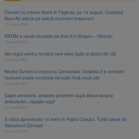
Concert cu intrare liberă la Făgăraș, pe 14 august. Cvartetul
NaunArt aduce pe scenă muzicieni brașoveni
10 august 2026
RATBV a reluat circulația pe linia 510 Brașov – Hărman
10 august 2026
Noi reguli pentru românii care aduc țigări și alcool din UE
10 august 2026
Nivelul Dunării a crescut la Cernavodă. Unitatea 2 a centralei
nucleare poate funcționa cel puțin încă nouă zile
10 august 2026
Șapte persoane, arestate preventiv după atacul asupra
ambulanței „răpește copii”
10 august 2026
A căzut aproximativ 10 metri în Piatra Craiului. Turist salvat de
Salvamont Zărnești
10 august 2026