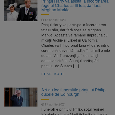
Prinţul Harry va asista la încoronarea
poate funcționa cel puțin încă nouă zile
regelui Charles al III-lea, dar fără
Șapte persoane, arestate
10 august 2026
Meghan Markle
preventiv după atacul asupra ambulanței
„răpește copii”
15 aprilie 2023
A căzut aproximativ 10 metri
10 august 2026
Prinţul Harry va participa la încoronarea
în Piatra Craiului. Turist salvat de Salvamont
tatălui său, dar fără soția sa Meghan
Zărnești
Markle. Aceasta va rămâne împreună cu
Concert cu intrare liberă la
10 august 2026
micuţii Archie şi Lilibet în California.
Făgăraș, pe 14 august. Cvartetul NaunArt
Charles va fi încoronat luna viitoare, într-o
aduce pe scenă muzicieni brașoveni
ceremonie devenită tradiţie în ultimii o mie
de ani. Vor fi prezenţi şefi de stat şi
demnitari străini. Anunţul participării
prinţului de Sussex […]
READ MORE
Azi au loc funeraliile prințului Philip,
ducele de Edinburgh
17 aprilie 2021
Funeraliile prinţului Philip, soţul reginei
Elisabeta a II-a a Marii Britanii şi duce de