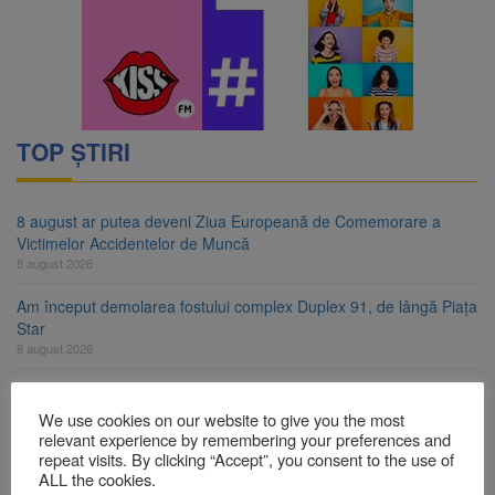
TOP ȘTIRI
8 august ar putea deveni Ziua Europeană de Comemorare a
Victimelor Accidentelor de Muncă
8 august 2026
Am început demolarea fostului complex Duplex 91, de lângă Piața
Star
8 august 2026
Ungaria renunță la apelul pentru reducerea consumului de
energie. Nivelul Dunării a început să crească
We use cookies on our website to give you the most
8 august 2026
relevant experience by remembering your preferences and
repeat visits. By clicking “Accept”, you consent to the use of
Asociația Română pentru Iluminat cere reducerea luminii pe
ALL the cookies.