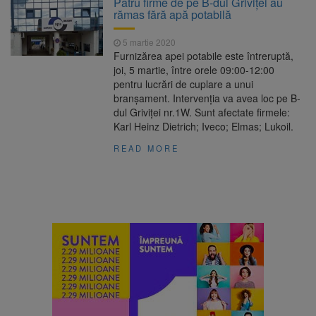
Patru firme de pe B-dul Griviței au
nopții, nu oprirea iluminatului public
rămas fără apă potabilă
Trafic blocat pe DN1E Brașov
7 august 2026
– Poiana Brașov după un accident. Două
5 martie 2020
persoane primesc îngrijiri medicale
Furnizărea apei potabile este întreruptă,
Dosar de evaziune fiscală de
7 august 2026
joi, 5 martie, între orele 09:00-12:00
peste 330.000 de lei, clasat la Brașov după
pentru lucrări de cuplare a unui
plata prejudiciului
branșament. Intervenția va avea loc pe B-
8 august ar putea deveni
8 august 2026
dul Griviței nr.1W. Sunt afectate firmele:
Ziua Europeană de Comemorare a Victimelor
Karl Heinz Dietrich; Iveco; Elmas; Lukoil.
Accidentelor de Muncă
READ MORE