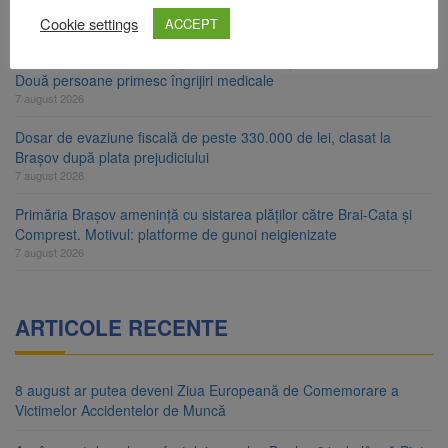
timpul nopții, nu oprirea iluminatului public
Cookie settings
8 august 2026
ACCEPT
Trafic blocat pe DN1E Brașov – Poiana Brașov după un accident.
Două persoane primesc îngrijiri medicale
7 august 2026
Dosar de evaziune fiscală de peste 330.000 de lei, clasat la
Brașov după plata prejudiciului
7 august 2026
Primăria Brașov amenință cu sistarea plăților către Brai-Cata și
Comprest. Motivul: platforme de gunoi neigienizate
7 august 2026
ARTICOLE RECENTE
8 august ar putea deveni Ziua Europeană de Comemorare a
Victimelor Accidentelor de Muncă