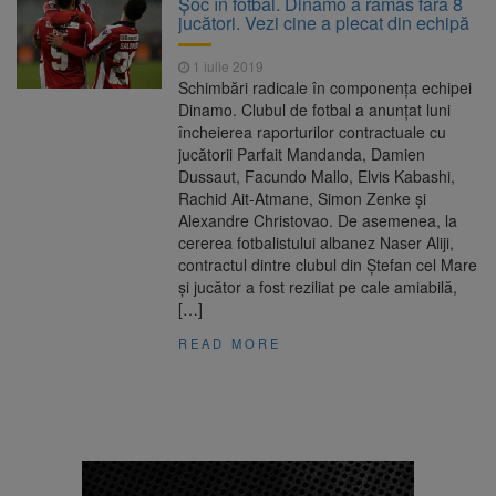
Șoc în fotbal. Dinamo a rămas fără 8
întâmplă cu centralele pe cărbune
jucători. Vezi cine a plecat din echipă
Legea integrității, adoptată
6 august 2026
de Senat cu amendamentele PSD și AUR.
1 iulie 2019
Proiectul merge la promulgare
Schimbări radicale în componența echipei
Artiști din SUA și Cuba vin la
6 august 2026
Dinamo. Clubul de fotbal a anunţat luni
Brașov Jazz & Blues Festival. Ediția a 14-a
încheierea raporturilor contractuale cu
are loc între 14 și 16 august
jucătorii Parfait Mandanda, Damien
Tun de zăpadă transformat în
6 august 2026
Dussaut, Facundo Mallo, Elvis Kabashi,
perdea de apă, pentru răcorirea
Rachid Ait-Atmane, Simon Zenke şi
brașovenilor
Alexandre Christovao. De asemenea, la
cererea fotbalistului albanez Naser Aliji,
contractul dintre clubul din Ştefan cel Mare
şi jucător a fost reziliat pe cale amiabilă,
[…]
READ MORE