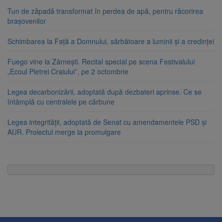
Tun de zăpadă transformat în perdea de apă, pentru răcorirea
brașovenilor
Schimbarea la Față a Domnului, sărbătoare a luminii și a credinței
Fuego vine la Zărnești. Recital special pe scena Festivalului
„Ecoul Pietrei Craiului”, pe 2 octombrie
Legea decarbonizării, adoptată după dezbateri aprinse. Ce se
întâmplă cu centralele pe cărbune
Legea integrității, adoptată de Senat cu amendamentele PSD și
AUR. Proiectul merge la promulgare