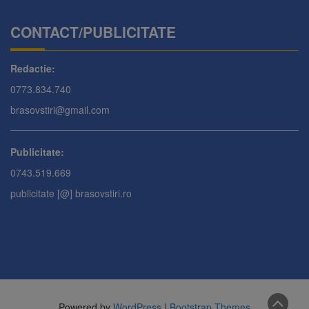
CONTACT/PUBLICITATE
Redactie:
0773.834.740
brasovstiri@gmail.com
Publicitate:
0743.519.669
publicitate [@] brasovstiri.ro
Powered by
WordPress
|
Bootstrap Themes