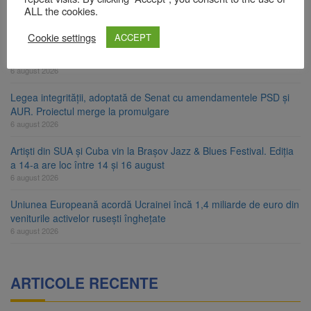
„Ecoul Pietrei Craiului”, pe 2 octombrie
ALL the cookies.
6 august 2026
Cookie settings
ACCEPT
Legea decarbonizării, adoptată după dezbateri aprinse. Ce se
întâmplă cu centralele pe cărbune
6 august 2026
Legea integrității, adoptată de Senat cu amendamentele PSD și
AUR. Proiectul merge la promulgare
6 august 2026
Artiști din SUA și Cuba vin la Brașov Jazz & Blues Festival. Ediția
a 14-a are loc între 14 și 16 august
6 august 2026
Uniunea Europeană acordă Ucrainei încă 1,4 miliarde de euro din
veniturile activelor rusești înghețate
6 august 2026
ARTICOLE RECENTE