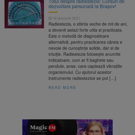
Totul despre radiestezie: Cursuri de
Ormeniș
dezvoltare personală la Brașov!
AUR a lansat platforma
6 august 2026
suspeND.ro pentru urmărirea inițiativei de
19 ianuarie 2021
suspendare a președintelui Nicușor Dan
Radiestezia, o stiinta veche de mii de ani,
Înalta Curte analizează
6 august 2026
a devenit astazi forte utila si practicata.
dosarul lui Călin Georgescu și Horațiu Potra.
Este o metodă de diagnosticare
Judecătorii decid dacă începe procesul
alternativă, pentru practicarea căreia e
Strategia națională pentru
6 august 2026
nevoie de cunoştinţe solide, dar si de
biodiversitate 2026-2030, adoptată de Senat.
intuiţie. Radiestezia foloseşte anumite
Proiectul merge la promulgare
indicatoare, cum ar fi baghete sau
pendule, anse, care captează vibraţiile
organismului. Cu ajutorul acestor
instrumente radiestezice se pot […]
READ MORE