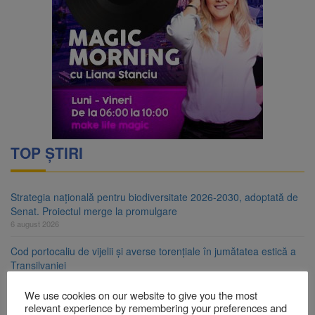
TOP ȘTIRI
Strategia națională pentru biodiversitate 2026-2030, adoptată de
Senat. Proiectul merge la promulgare
6 august 2026
Cod portocaliu de vijelii și averse torențiale în jumătatea estică a
Transilvaniei
6 august 2026
We use cookies on our website to give you the most
Bărbat din Victoria, reținut după ce și-ar fi agresat soția de două
relevant experience by remembering your preferences and