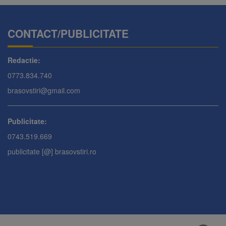
CONTACT/PUBLICITATE
Redactie:
0773.834.740
brasovstiri@gmail.com
Publicitate:
0743.519.669
publicitate [@] brasovstiri.ro