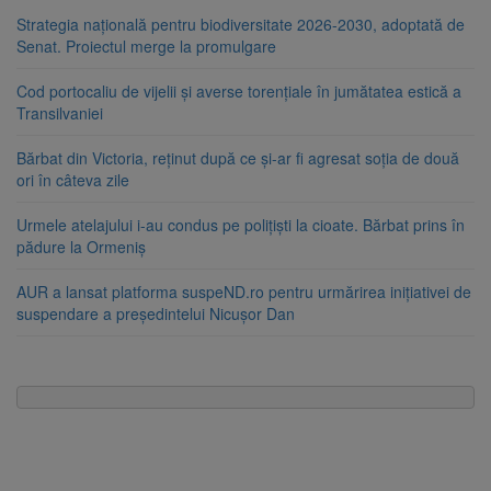
Strategia națională pentru biodiversitate 2026-2030, adoptată de
Senat. Proiectul merge la promulgare
Cod portocaliu de vijelii și averse torențiale în jumătatea estică a
Transilvaniei
Bărbat din Victoria, reținut după ce și-ar fi agresat soția de două
ori în câteva zile
Urmele atelajului i-au condus pe polițiști la cioate. Bărbat prins în
pădure la Ormeniș
AUR a lansat platforma suspeND.ro pentru urmărirea inițiativei de
suspendare a președintelui Nicușor Dan