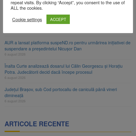
ori în câteva zile
repeat visits. By clicking “Accept”, you consent to the use of
ALL the cookies.
6 august 2026
Cookie settings
Urmele atelajului i-au condus pe polițiști la cioate. Bărbat prins în
ACCEPT
pădure la Ormeniș
6 august 2026
AUR a lansat platforma suspeND.ro pentru urmărirea inițiativei de
suspendare a președintelui Nicușor Dan
6 august 2026
Înalta Curte analizează dosarul lui Călin Georgescu și Horațiu
Potra. Judecătorii decid dacă începe procesul
6 august 2026
Județul Brașov, sub Cod portocaliu de caniculă până vineri
dimineață
6 august 2026
ARTICOLE RECENTE