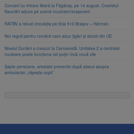
Concert cu intrare liberă la Făgăraș, pe 14 august. Cvartetul
NaunArt aduce pe scenă muzicieni brașoveni
RATBV a reluat circulația pe linia 510 Brașov – Hărman
Noi reguli pentru românii care aduc țigări și alcool din UE
Nivelul Dunării a crescut la Cernavodă. Unitatea 2 a centralei
nucleare poate funcționa cel puțin încă nouă zile
Șapte persoane, arestate preventiv după atacul asupra
ambulanței „răpește copii”