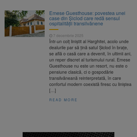
poate funcționa cel puțin încă nouă zile
Șapte persoane, arestate
10 august 2026
Emese Guesthouse: povestea unei
preventiv după atacul asupra ambulanței
case din Șiclod care redă sensul
„răpește copii”
ospitalității transilvănene
A căzut aproximativ 10 metri
10 august 2026
în Piatra Craiului. Turist salvat de Salvamont
7 decembrie 2025
Zărnești
Într-un colț liniștit al Harghitei, acolo unde
Concert cu intrare liberă la
10 august 2026
dealurile par să țină satul Șiclod în brațe,
Făgăraș, pe 14 august. Cvartetul NaunArt
se află o casă care a devenit, în ultimii ani,
aduce pe scenă muzicieni brașoveni
un reper discret al turismului rural. Emese
Guesthouse nu este un resort, nu este o
pensiune clasică, ci o gospodărie
transilvăneană reinterpretată, în care
confortul modern coexistă firesc cu liniștea
[…]
READ MORE