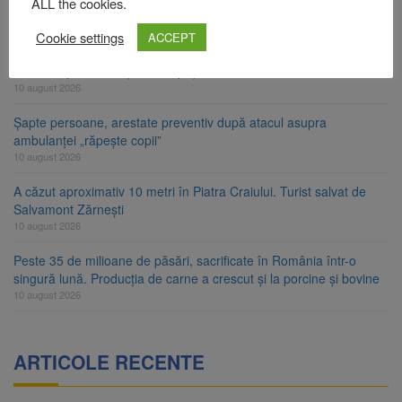
Noi reguli pentru românii care aduc țigări și alcool din UE
ALL the cookies.
10 august 2026
Cookie settings
ACCEPT
Nivelul Dunării a crescut la Cernavodă. Unitatea 2 a centralei
nucleare poate funcționa cel puțin încă nouă zile
10 august 2026
Șapte persoane, arestate preventiv după atacul asupra
ambulanței „răpește copii”
10 august 2026
A căzut aproximativ 10 metri în Piatra Craiului. Turist salvat de
Salvamont Zărnești
10 august 2026
Peste 35 de milioane de păsări, sacrificate în România într-o
singură lună. Producția de carne a crescut și la porcine și bovine
10 august 2026
ARTICOLE RECENTE