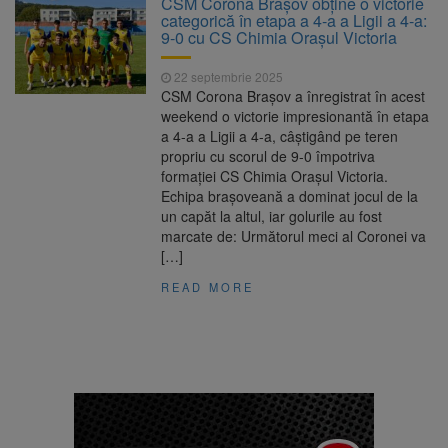
CSM Corona Brașov obține o victorie
Nivelul Dunării a început să crească
categorică în etapa a 4-a a Ligii a 4-a:
Asociația Română pentru
8 august 2026
9-0 cu CS Chimia Orașul Victoria
Iluminat cere reducerea luminii pe timpul
nopții, nu oprirea iluminatului public
22 septembrie 2025
Trafic blocat pe DN1E Brașov
7 august 2026
CSM Corona Brașov a înregistrat în acest
– Poiana Brașov după un accident. Două
weekend o victorie impresionantă în etapa
persoane primesc îngrijiri medicale
a 4-a a Ligii a 4-a, câștigând pe teren
Se schimbă examenul de
8 august 2026
propriu cu scorul de 9-0 împotriva
medic specialist. Subiecte unice în toată țara,
formației CS Chimia Orașul Victoria.
aceeași oră și același barem
Echipa brașoveană a dominat jocul de la
un capăt la altul, iar golurile au fost
marcate de: Următorul meci al Coronei va
[…]
READ MORE