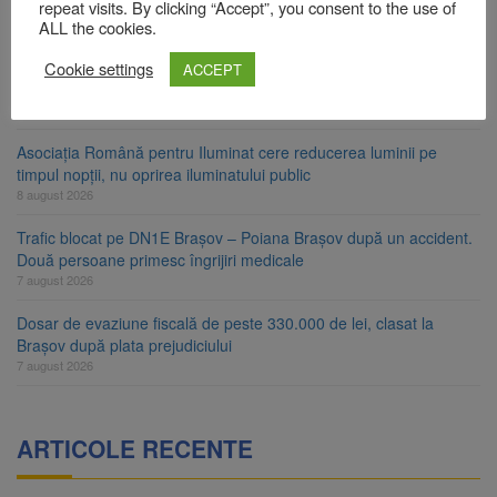
Star
repeat visits. By clicking “Accept”, you consent to the use of
8 august 2026
ALL the cookies.
Ungaria renunță la apelul pentru reducerea consumului de
Cookie settings
ACCEPT
energie. Nivelul Dunării a început să crească
8 august 2026
Asociația Română pentru Iluminat cere reducerea luminii pe
timpul nopții, nu oprirea iluminatului public
8 august 2026
Trafic blocat pe DN1E Brașov – Poiana Brașov după un accident.
Două persoane primesc îngrijiri medicale
7 august 2026
Dosar de evaziune fiscală de peste 330.000 de lei, clasat la
Brașov după plata prejudiciului
7 august 2026
ARTICOLE RECENTE