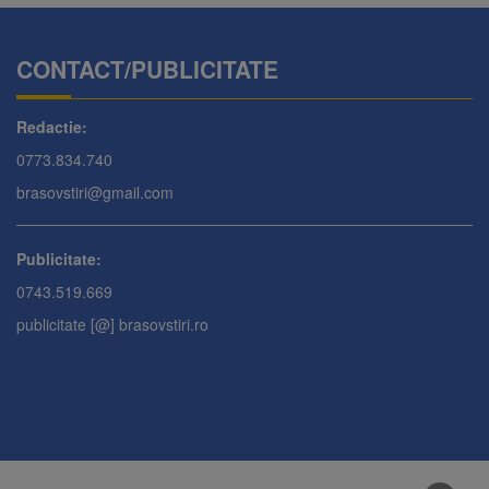
CONTACT/PUBLICITATE
Redactie:
0773.834.740
brasovstiri@gmail.com
Publicitate:
0743.519.669
publicitate [@] brasovstiri.ro