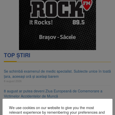
TOP ȘTIRI
Se schimbă examenul de medic specialist. Subiecte unice în toată
țara, aceeași oră și același barem
8 august 2026
8 august ar putea deveni Ziua Europeană de Comemorare a
Victimelor Accidentelor de Muncă
8 august 2026
We use cookies on our website to give you the most
Am început demolarea fostului complex Duplex 91, de lângă Piața
relevant experience by remembering your preferences and