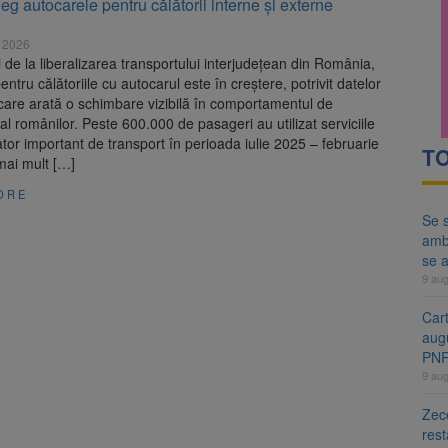
eg autocarele pentru călătorii interne și externe
ă examenul de medic specialist. Subiecte unice în toată țara, aceeași 
 2026
ă regulile pentru capsulele de cafea și ambalajele de unică folosință.
i de la liberalizarea transportului interjudețean din România,
entru călătoriile cu autocarul este în creștere, potrivit datelor
 care arată o schimbare vizibilă în comportamentul de
 al românilor. Peste 600.000 de pasageri au utilizat serviciile
tor important de transport în perioada iulie 2025 – februarie
TO
mai mult […]
ORE
Se s
amb
se a
9 au
Cart
aug
PN
9 au
Zece
rest