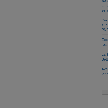
Se s
amb
se a
Cart
aug
PN
Zece
rest
La 9
Bet
Avoc
lor