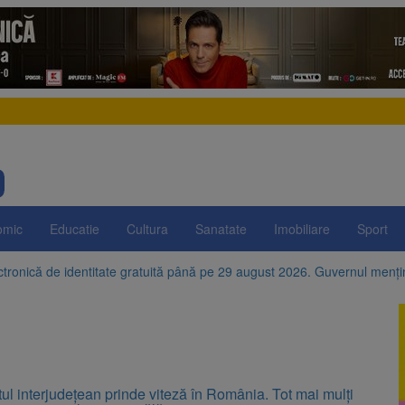
omic
Educatie
Cultura
Sanatate
Imobiliare
Sport
ctronică de identitate gratuită până pe 29 august 2026. Guvernul menț
e istorice din Șcheii Brașovului vor fi restaurate. Contractul de finanțar
ani, a doborât propriul record mondial. Betty Bromage a zburat din nou
fraților Andrew și Tristan Tate cer eliberarea lor pe cauțiune în SUA
ul interjudețean prinde viteză în România. Tot mai mulți