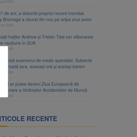
gust 2026
7 de ani, a doborât propriul record mondial.
ty Bromage a zburat din nou pe aripa unui avion
gust 2026
ații fraților Andrew și Tristan Tate cer eliberarea
 pe cauțiune în SUA
gust 2026
schimbă examenul de medic specialist. Subiecte
e în toată țara, aceeași oră și același barem
gust 2026
ugust ar putea deveni Ziua Europeană de
emorare a Victimelor Accidentelor de Muncă
gust 2026
RTICOLE RECENTE