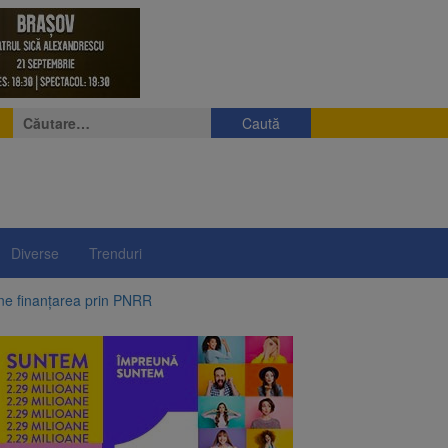
Caută
după:
Diverse
Trenduri
ine finanțarea prin PNRR
e a fost semnat
 pe aripa unui avion