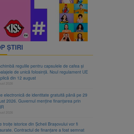
oră și același barem
 Noul regulament UE se
P ȘTIRI
chimbă regulile pentru capsulele de cafea și
alajele de unică folosință. Noul regulament UE
plică din 12 august
gust 2026
e electronică de identitate gratuită până pe 29
ust 2026. Guvernul menține finanțarea prin
RR
gust 2026
 troițe istorice din Șcheii Brașovului vor fi
aurate. Contractul de finanțare a fost semnat