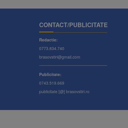
CONTACT/PUBLICITATE
Redactie:
0773.834.740
brasovstiri@gmail.com
Publicitate:
0743.519.669
publicitate [@] brasovstiri.ro