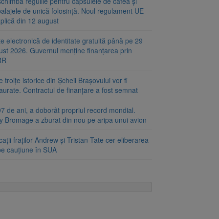
chimbă regulile pentru capsulele de cafea și
alajele de unică folosință. Noul regulament UE
plică din 12 august
e electronică de identitate gratuită până pe 29
ust 2026. Guvernul menține finanțarea prin
RR
 troițe istorice din Șcheii Brașovului vor fi
aurate. Contractul de finanțare a fost semnat
7 de ani, a doborât propriul record mondial.
ty Bromage a zburat din nou pe aripa unui avion
ații fraților Andrew și Tristan Tate cer eliberarea
 pe cauțiune în SUA