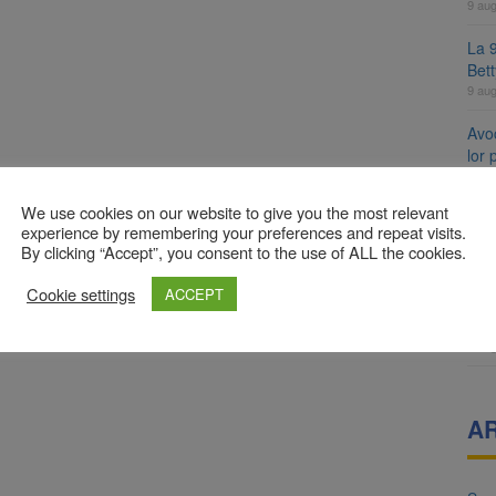
9 au
La 9
Bet
9 au
Avoc
lor
9 au
We use cookies on our website to give you the most relevant
Se 
experience by remembering your preferences and repeat visits.
unic
By clicking “Accept”, you consent to the use of ALL the cookies.
8 au
Cookie settings
ACCEPT
8 a
Com
8 au
A