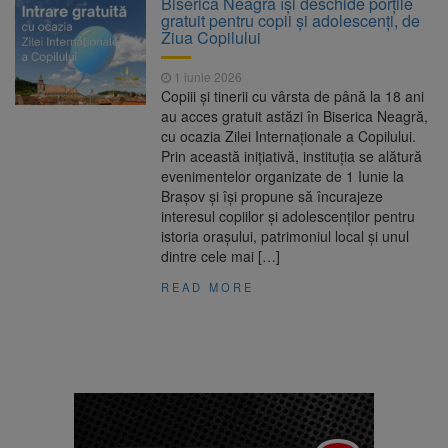
Biserica Neagră își deschide porțile
Nivelul Dunării a început să crească
gratuit pentru copii și adolescenți, de
Asociația Română pentru
8 august 2026
Ziua Copilului
Iluminat cere reducerea luminii pe timpul
nopții, nu oprirea iluminatului public
1 iunie 2026
Trafic blocat pe DN1E Brașov
7 august 2026
Copiii și tinerii cu vârsta de până la 18 ani
– Poiana Brașov după un accident. Două
au acces gratuit astăzi în Biserica Neagră,
persoane primesc îngrijiri medicale
cu ocazia Zilei Internaționale a Copilului.
Se schimbă examenul de
8 august 2026
Prin această inițiativă, instituția se alătură
medic specialist. Subiecte unice în toată țara,
evenimentelor organizate de 1 Iunie la
aceeași oră și același barem
Brașov și își propune să încurajeze
interesul copiilor și adolescenților pentru
istoria orașului, patrimoniul local și unul
dintre cele mai […]
READ MORE