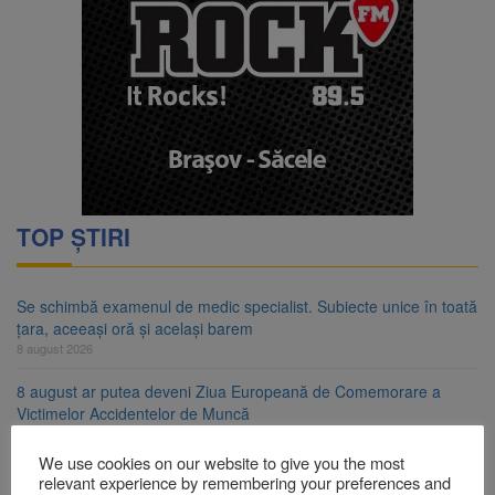
TOP ȘTIRI
Se schimbă examenul de medic specialist. Subiecte unice în toată
țara, aceeași oră și același barem
8 august 2026
8 august ar putea deveni Ziua Europeană de Comemorare a
Victimelor Accidentelor de Muncă
8 august 2026
We use cookies on our website to give you the most
Am început demolarea fostului complex Duplex 91, de lângă Piața
relevant experience by remembering your preferences and