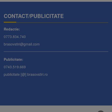
CONTACT/PUBLICITATE
Redactie:
0773.834.740
brasovstiri@gmail.com
Publicitate:
0743.519.669
publicitate [@] brasovstiri.ro