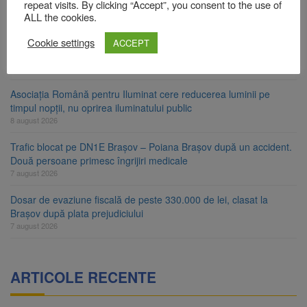
Star
repeat visits. By clicking “Accept”, you consent to the use of
8 august 2026
ALL the cookies.
Ungaria renunță la apelul pentru reducerea consumului de
Cookie settings
ACCEPT
energie. Nivelul Dunării a început să crească
8 august 2026
Asociația Română pentru Iluminat cere reducerea luminii pe
timpul nopții, nu oprirea iluminatului public
8 august 2026
Trafic blocat pe DN1E Brașov – Poiana Brașov după un accident.
Două persoane primesc îngrijiri medicale
7 august 2026
Dosar de evaziune fiscală de peste 330.000 de lei, clasat la
Brașov după plata prejudiciului
7 august 2026
ARTICOLE RECENTE